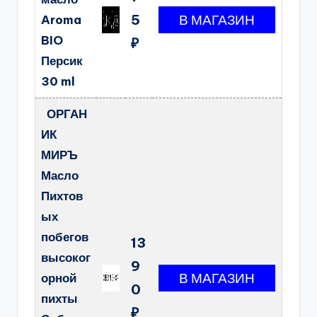
5
Aroma
BIO
₽
Персик
30 ml
ОРГАН
ИК
МИРЪ
Масло
Пихтов
ых
побегов
13
высоког
9
орной
0
пихты
₽