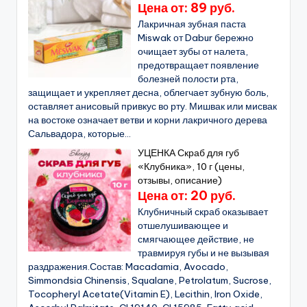
Цена от: 89 руб.
Лакричная зубная паста
Miswak от Dabur бережно
очищает зубы от налета,
предотвращает появление
болезней полости рта,
защищает и укрепляет десна, облегчает зубную боль,
оставляет анисовый привкус во рту. Мишвак или мисвак
на востоке означает ветви и корни лакричного дерева
Сальвадора, которые...
УЦЕНКА Скраб для губ
«Клубника», 10 г (цены,
отзывы, описание)
Цена от: 20 руб.
Клубничный скраб оказывает
отшелушивающее и
смягчающее действие, не
травмируя губы и не вызывая
раздражения.Состав: Macadamia, Avocado,
Simmondsia Chinensis, Squalane, Petrolatum, Sucrose,
Tocopheryl Acetate(Vitamin E), Lecithin, Iron Oxide,