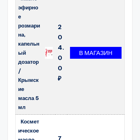
эфирно
е
розмари
2
на,
0
капельн
4.
ый
0
дозатор
0
/
₽
Крымск
ие
масла 5
мл
Космет
ическое
7
масло