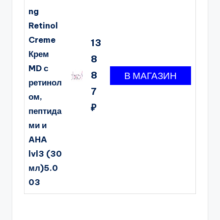
ng
Retinol
Creme
13
Крем
8
MD с
8
ретинол
7
ом,
₽
пептида
ми и
AHA
lvl3 (30
мл)5.0
03