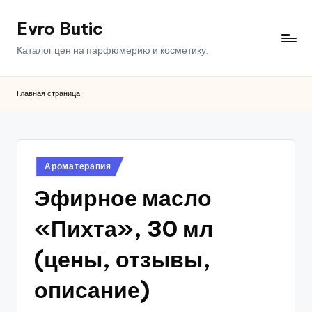
Evro Butic
Перейти
к
Каталог цен на парфюмерию и косметику.
содержимому
Главная страница
Опубликовано
Ароматерапия
в
Эфирное масло
«Пихта», 30 мл
(цены, отзывы,
описание)