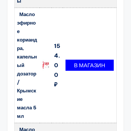
ы
Масло
эфирно
е
корианд
15
ра,
4.
капельн
0
ый
дозатор
0
/
₽
Крымск
ие
масла 5
мл
Масло