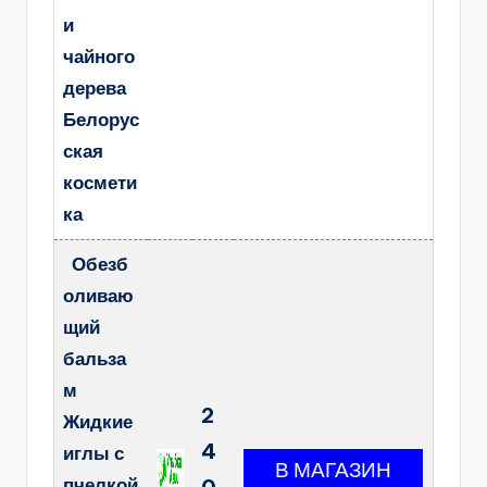
и
чайного
дерева
Белорус
ская
космети
ка
Обезб
оливаю
щий
бальза
м
2
Жидкие
4
иглы с
пчелкой
0