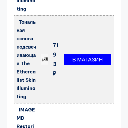
Illumina
ting
Тональ
ная
основа
71
подсвеч
9
ивающа
я The
3
Etherea
₽
list Skin
Illumina
ting
IMAGE
MD
Restori