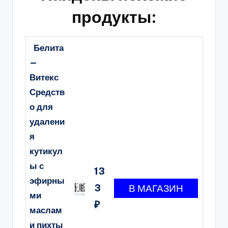
продукты:
Белита
—
Витекс
Средств
о для
удалени
я
кутикул
ы с
13
эфирны
3
ми
₽
маслам
и пихты