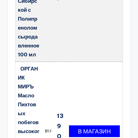
Сибирс
кой с
Полипр
енолом
сырода
вленное
100 мл
ОРГАН
ИК
МИРЪ
Масло
Пихтов
ых
13
побегов
9
высоког
0