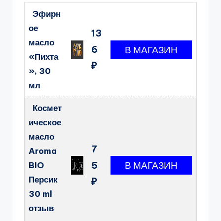
Эфирн
ое
13
масло
6
«Пихта
₽
», 30
мл
Космет
ическое
масло
7
Aroma
5
BIO
Персик
₽
30 ml
отзыв