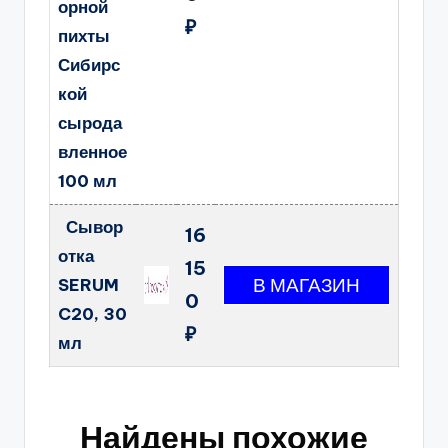
орной
₽
пихты
Сибирс
кой
сырода
вленное
100 мл
Сывор
16
отка
15
SERUM
0
C20, 30
₽
мл
Найдены похожие