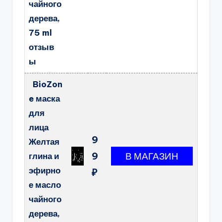
чайного
дерева,
75 ml
отзыв
ы
BioZon
e маска
для
лица
9
Желтая
9
глина и
эфирно
₽
е масло
чайного
дерева,