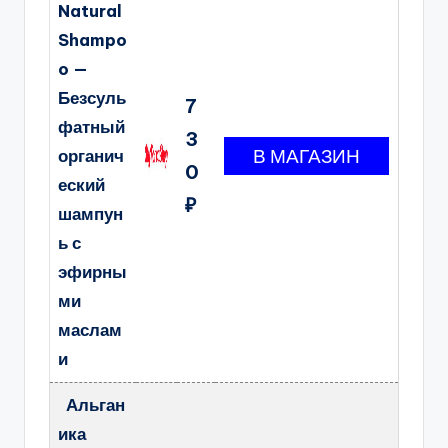
Natural
Shampo
o —
Безсуль
7
фатный
3
органич
0
еский
₽
шампун
ь с
эфирны
ми
маслам
и
Альган
ика