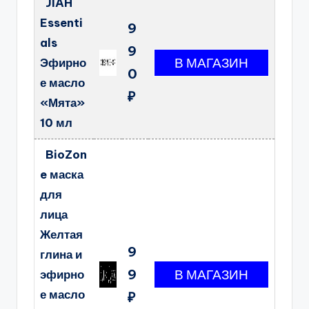
JIAH
Essenti
9
als
9
Эфирно
0
е масло
₽
«Мята»
10 мл
BioZon
e маска
для
лица
Желтая
9
глина и
9
эфирно
е масло
₽