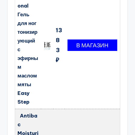
onal
Гель
для ног
13
тонизир
8
ующий
с
3
эфирны
₽
м
маслом
мяты
Easy
Step
Antiba
c
Moisturi