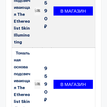
подсвеч
5
ивающа
9
я The
0
Etherea
₽
list Skin
Illumina
ting
Тональ
ная
основа
9
подсвеч
5
ивающа
9
я The
0
Etherea
₽
list Skin