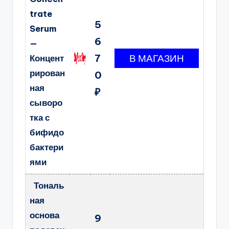
trate
5
Serum
6
—
7
Концент
рирован
0
ная
₽
сыворо
тка с
бифидо
бактери
ями
Тональ
ная
основа
9