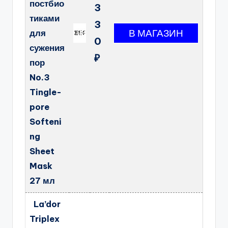
постбио
3
тиками
3
для
0
сужения
₽
пор
No.3
Tingle-
pore
Softeni
ng
Sheet
Mask
27 мл
La’dor
Triplex