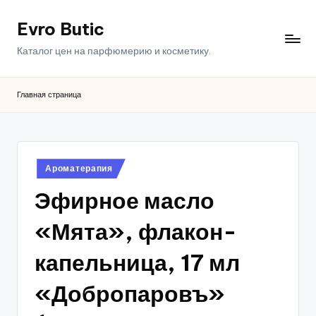
Evro Butic
Перейти
к
Каталог цен на парфюмерию и косметику.
содержимому
Главная страница
Опубликовано
Ароматерапия
в
Эфирное масло
«Мята», флакон-
капельница, 17 мл
«Добропаровъ»