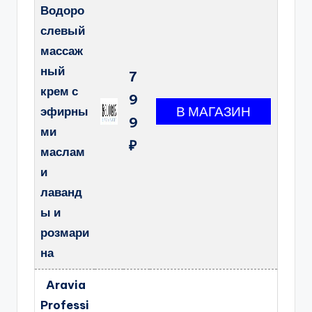
Водоро
слевый
массаж
ный
7
крем с
9
эфирны
9
ми
₽
маслам
и
лаванд
ы и
розмари
на
Aravia
Professi