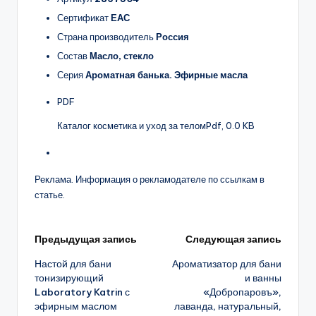
Сертификат
ЕАС
Страна производитель
Россия
Состав
Масло, стекло
Серия
Ароматная банька. Эфирные масла
PDF
Каталог косметика и уход за телом
Pdf, 0.0 KB
Реклама. Информация о рекламодателе по ссылкам в
статье.
Навигация
Предыдущая запись
Следующая запись
Настой для бани
Ароматизатор для бани
записи
тонизирующий
и ванны
Laboratory Katrin с
«Добропаровъ»,
эфирным маслом
лаванда, натуральный,