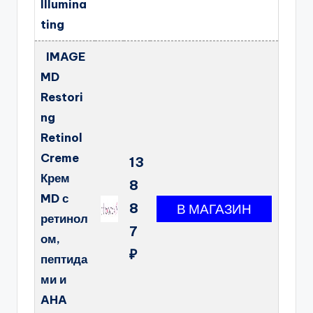
Illumina
ting
IMAGE
MD
Restori
ng
Retinol
Creme
13
Крем
8
MD с
8
ретинол
7
ом,
₽
пептида
ми и
AHA