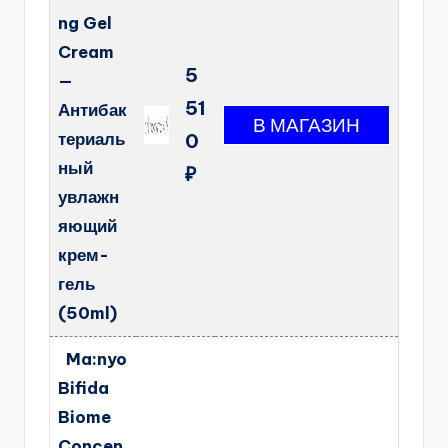
ng Gel
Cream
5
—
51
Антибак
териаль
0
ный
₽
увлажн
яющий
крем-
гель
(50ml)
Ma:nyo
Bifida
Biome
Concen