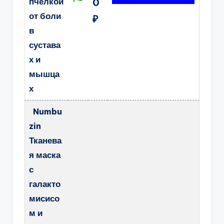
пчелкой
0
от боли
₽
в
сустава
х и
мышца
х
Numbu
zin
Тканева
я маска
с
галакто
мисисо
м и