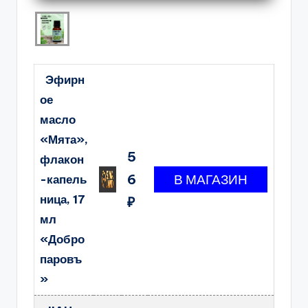
Эфирн
ое
масло
«Мята»,
5
флакон
6
-капель
ница, 17
₽
мл
«Добро
паровъ
»