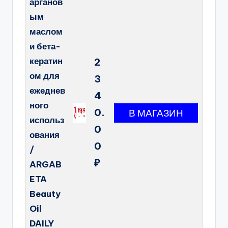
арганов
ым
маслом
и бета-
кератин
2
ом для
3
ежеднев
4
ного
0.
использ
0
ования
0
/
₽
ARGAB
ETA
Beauty
Oil
DAILY