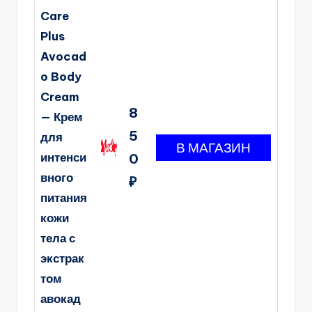
Care
Plus
Avocad
o Body
Cream
8
— Крем
5
для
интенси
0
вного
₽
питания
кожи
тела с
экстрак
том
авокад