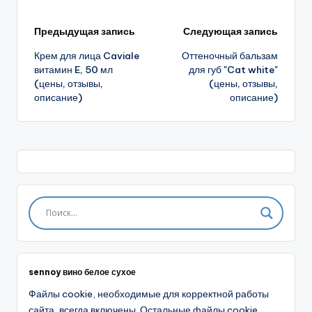
Навигация
Предыдущая запись
Следующая запись
Крем для лица Caviale
Оттеночный бальзам
записи
витамин E, 50 мл
для губ "Cat white"
(цены, отзывы,
(цены, отзывы,
описание)
описание)
sennoy вино белое сухое
Файлы cookie, необходимые для корректной работы
сайта, всегда включены. Остальные файлы cookie