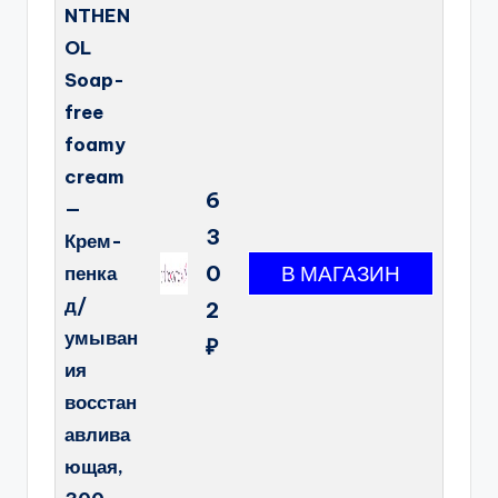
NTHEN
OL
Soap-
free
foamy
cream
6
—
3
Крем-
0
пенка
д/
2
умыван
₽
ия
восстан
авлива
ющая,