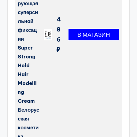
рующая
суперси
4
льной
8
фиксац
ии
6
Super
₽
Strong
Hold
Hair
Modelli
ng
Cream
Белорус
ская
космети
ка