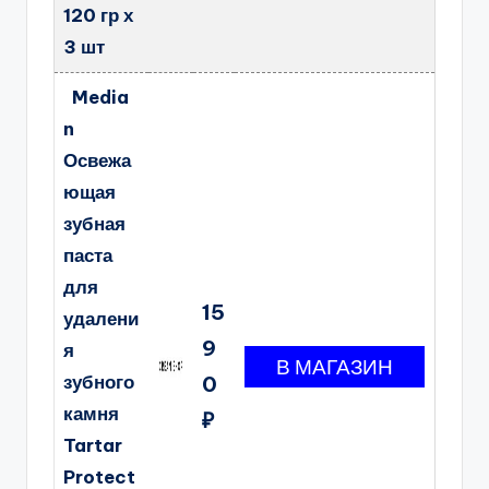
120 гр х
3 шт
Media
n
Освежа
ющая
зубная
паста
для
15
удалени
9
я
зубного
0
камня
₽
Tartar
Protect