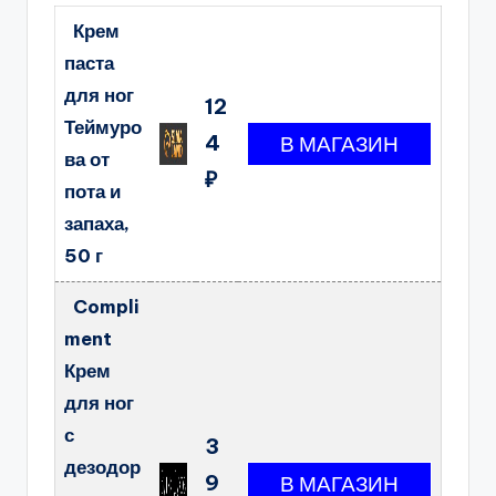
Крем
паста
для ног
12
Теймуро
4
ва от
₽
пота и
запаха,
50 г
Compli
ment
Крем
для ног
с
3
дезодор
9