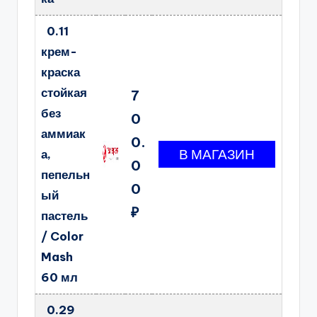
0.11
крем-
краска
стойкая
7
без
0
аммиак
0.
а,
0
пепельн
0
ый
₽
пастель
/ Color
Mash
60 мл
0.29