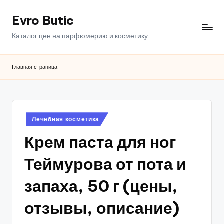
Evro Butic
Перейти
к
Каталог цен на парфюмерию и косметику.
содержимому
Главная страница
Опубликовано
Лечебная косметика
в
Крем паста для ног
Теймурова от пота и
запаха, 50 г (цены,
отзывы, описание)