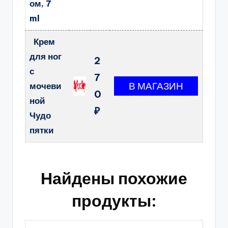
ом, 7
ml
Крем
для ног
2
с
7
мочеви
0
ной
₽
Чудо
пятки
Найдены похожие
продукты: