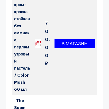
крем-
краска
стойкая
7
без
0
аммиак
0.
а,
перлам
0
утровы
0
й
₽
пастель
/ Color
Mash
60 мл
The
Saem