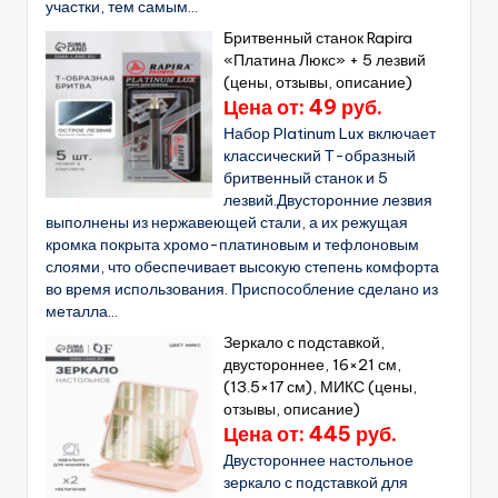
участки, тем самым...
Бритвенный станок Rapira
«Платина Люкс» + 5 лезвий
(цены, отзывы, описание)
Цена от: 49 руб.
Набор Platinum Lux включает
классический Т-образный
бритвенный станок и 5
лезвий.Двусторонние лезвия
выполнены из нержавеющей стали, а их режущая
кромка покрыта хромо-платиновым и тефлоновым
слоями, что обеспечивает высокую степень комфорта
во время использования. Приспособление сделано из
металла...
Зеркало с подставкой,
двустороннее, 16×21 см,
(13.5×17 см), МИКС (цены,
отзывы, описание)
Цена от: 445 руб.
Двустороннее настольное
зеркало с подставкой для