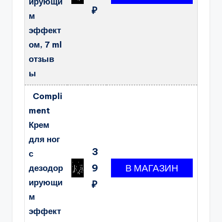
ирующи
₽
м
эффект
ом, 7 ml
отзыв
ы
Compli
ment
Крем
для ног
3
с
9
дезодор
ирующи
₽
м
эффект