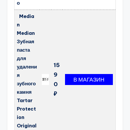
о
Media
n
Median
Зубная
паста
для
15
удалени
9
я
зубного
0
камня
₽
Tartar
Protect
ion
Original