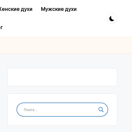
енские духи
Мужские духи
г