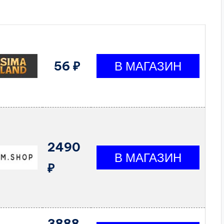
56 ₽
2490
₽
3888