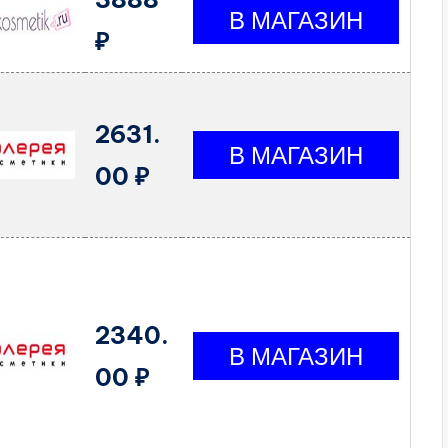
₽
2631.
00 ₽
2340.
00 ₽