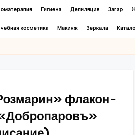
оматерапия
Гигиена
Депиляция
Загар
Ж
чебная косметика
Макияж
Зеркала
Катало
Розмарин» флакон-
л «Добропаровъ»
писание)