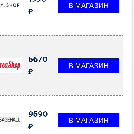
₽
5670
₽
9590
₽