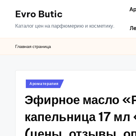
Ар
Evro Butic
Перейти
к
Каталог цен на парфюмерию и косметику.
Ле
содержимому
Главная страница
Опубликовано
Ароматерапия
в
Эфирное масло «
капельница 17 м
(цены, отзывы, о