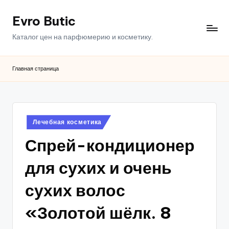
Evro Butic
Перейти
к
Каталог цен на парфюмерию и косметику.
содержимому
Главная страница
Опубликовано
Лечебная косметика
в
Спрей-кондиционер
для сухих и очень
сухих волос
«Золотой шёлк. 8