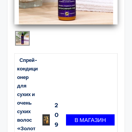
Спрей-
кондици
онер
для
сухих и
очень
2
сухих
0
волос
9
«Золот