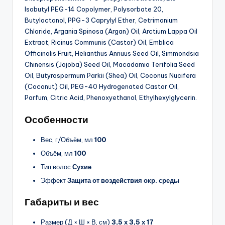
Isobutyl PEG-14 Copolymer, Polysorbate 20,
Butyloctanol, PPG-3 Caprylyl Ether, Cetrimonium
Chloride, Argania Spinosa (Argan) Oil, Arctium Lappa Oil
Extract, Ricinus Communis (Castor) Oil, Emblica
Officinalis Fruit, Helianthus Annuus Seed Oil, Simmondsia
Chinensis (Jojoba) Seed Oil, Macadamia Terifolia Seed
Oil, Butyrospermum Parkii (Shea) Oil, Coconus Nucifera
(Coconut) Oil, PEG-40 Hydrogenated Castor Oil,
Parfum, Citric Acid, Phenoxyethanol, Ethylhexylglycerin.
Особенности
Вес, г/Объём, мл
100
Объём, мл
100
Тип волос
Сухие
Эффект
Защита от воздействия окр. среды
Габариты и вес
Размер (Д × Ш × В, см)
3,5 х 3,5 х 17