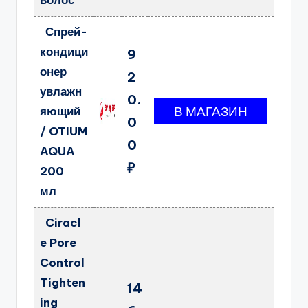
волос
Спрей-
кондици
9
онер
2
увлажн
0.
яющий
0
/ OTIUM
0
AQUA
₽
200
мл
Ciracl
e Pore
Control
Tighten
14
ing