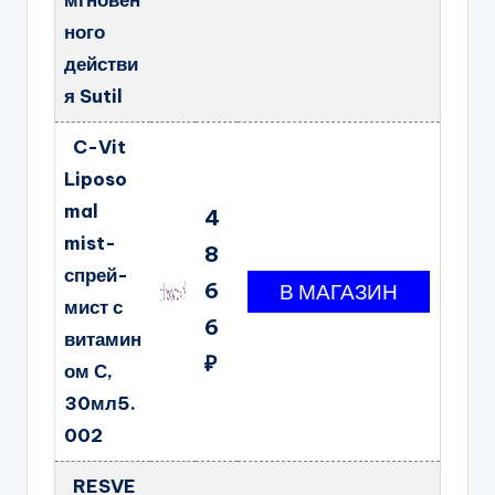
мгновен
ного
действи
я Sutil
C-Vit
Liposo
mal
4
mist-
8
спрей-
6
мист с
6
витамин
₽
ом С,
30мл5.
002
RESVE