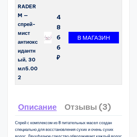
RADER
M —
4
спрей-
8
мист
6
антиокс
6
идантн
₽
ый, 30
мл5.00
2
Описание
Отзывы (3)
Спрей с комплексом из 8 питательных масел создан
специально для восстановления сухих и очень сухих
волос. Двухфазное средство обволакивает каждый волос