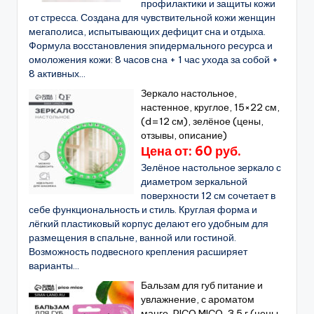
профилактики и защиты кожи
от стресса. Создана для чувствительной кожи женщин
мегаполиса, испытывающих дефицит сна и отдыха.
Формула восстановления эпидермального ресурса и
омоложения кожи: 8 часов сна + 1 час ухода за собой +
8 активных...
Зеркало настольное,
настенное, круглое, 15×22 см,
(d=12 см), зелёное (цены,
отзывы, описание)
Цена от: 60 руб.
Зелёное настольное зеркало с
диаметром зеркальной
поверхности 12 см сочетает в
себе функциональность и стиль. Круглая форма и
лёгкий пластиковый корпус делают его удобным для
размещения в спальне, ванной или гостиной.
Возможность подвесного крепления расширяет
варианты...
Бальзам для губ питание и
увлажнение, с ароматом
манго, PICO MICO, 3.5 г (цены,