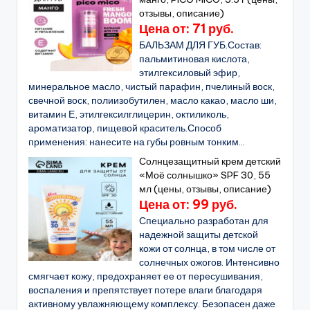
отзывы, описание)
Цена от: 71 руб.
БАЛЬЗАМ ДЛЯ ГУБ.Состав:
пальмитиновая кислота,
этилгексиловый эфир,
минеральное масло, чистый парафин, пчелиный воск,
свечной воск, полиизобутилен, масло какао, масло ши,
витамин Е, этилгексилглицерин, октиликоль,
ароматизатор, пищевой краситель.Способ
применения: нанесите на губы ровным тонким...
Солнцезащитный крем детский
«Моё солнышко» SPF 30, 55
мл (цены, отзывы, описание)
Цена от: 99 руб.
Специально разработан для
надежной защиты детской
кожи от солнца, в том числе от
солнечных ожогов. Интенсивно
смягчает кожу, предохраняет ее от пересушивания,
воспаления и препятствует потере влаги благодаря
активному увлажняющему комплексу. Безопасен даже