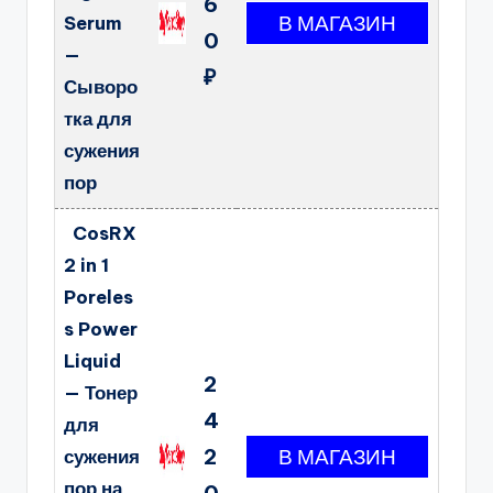
6
Serum
0
—
₽
Сыворо
тка для
сужения
пор
CosRX
2 in 1
Poreles
s Power
Liquid
2
— Тонер
4
для
2
сужения
пор на
0