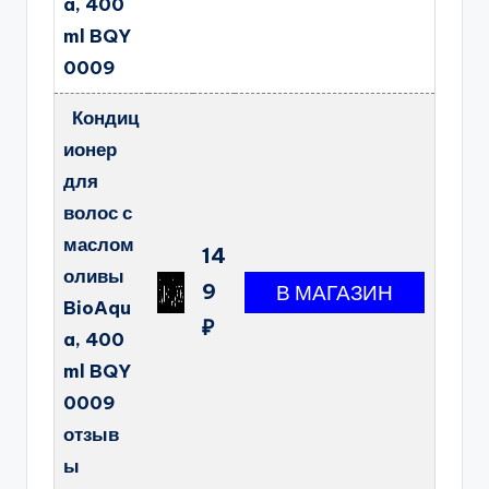
a, 400
ml BQY
0009
Кондиц
ионер
для
волос с
маслом
14
оливы
9
BioAqu
₽
a, 400
ml BQY
0009
отзыв
ы