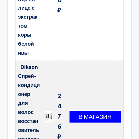
лице с
₽
экстрак
том
коры
белой
ивы
Dikson
Спрей-
кондици
онер
2
для
4
волос
7
восстан
6
овитель
₽