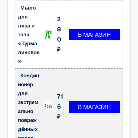
Мыло
для
2
лица и
8
тела
0
«Турма
₽
линовое
»
Кондиц
ионер
для
71
экстрем
5
ально
₽
повреж
дённых