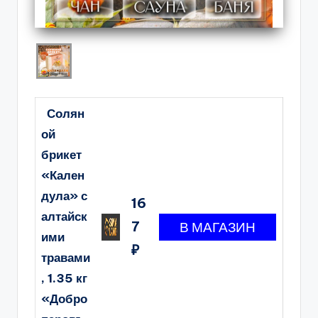
Солян
ой
брикет
«Кален
дула» с
16
алтайск
7
ими
₽
травами
, 1.35 кг
«Добро