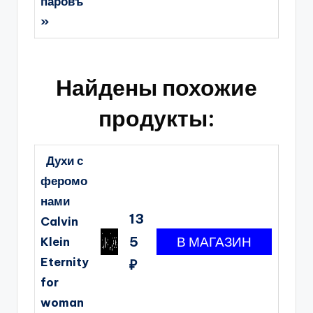
паровъ
»
Найдены похожие
продукты:
Духи с
феромо
нами
13
Calvin
5
Klein
Eternity
₽
for
woman