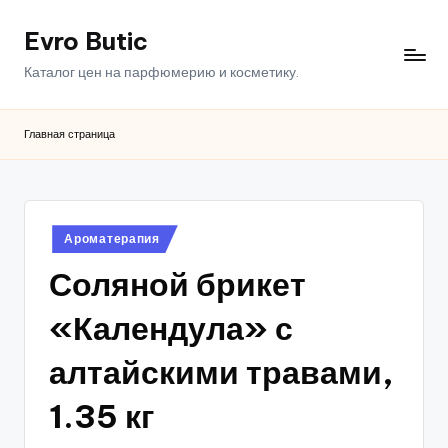
Evro Butic
Перейти
к
Каталог цен на парфюмерию и косметику.
содержимому
Главная страница
Опубликовано
Ароматерапия
в
Соляной брикет
«Календула» с
алтайскими травами,
1.35 кг