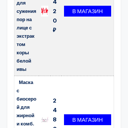
4
для
2
сужения
пор на
0
лице с
₽
экстрак
том
коры
белой
ивы
Маска
с
биосеро
2
й для
4
жирной
8
и комб.