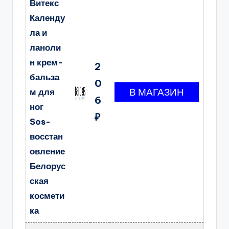
Витекс
Календу
ла и
ланоли
н крем-
2
бальза
0
м для
6
ног
₽
Sos-
восстан
овление
Белорус
ская
космети
ка