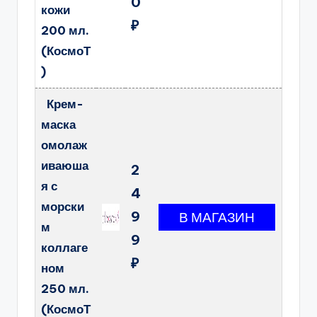
0
кожи
₽
200 мл.
(КосмоТ
)
Крем-
маска
омолаж
иваюша
2
я с
4
морски
9
м
9
коллаге
₽
ном
250 мл.
(КосмоТ