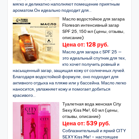
мягко и деликатно наполняют помещение приятным
ароматом.Он идеально подходит для...
Масло водостойкое для загара
Floresan интенсивный загар
SPF 25, 150 мл (цены, отзывы,
описание)
Цена от: 128 руб.
Масло для загара с SPF 25 —
это идеальный спутник для тех,
кто хочет получить ровный и
насыщенный загар, защищая кожу от солнечных лучей.
Благодаря водостойкой формуле, оно подходит для
активного отдыха на пляже или у бассейна. Масло легко
наносится, увлажняет кожу и помогает добиться
красивого...
Туалетная вода женская City
Sexy Kiss Me!, 60 мл (цены,
отзывы, описание)
Цена от: 539 руб.
Соблазнительный и яркий CITY
SEXY Kiss Me! – настоящее