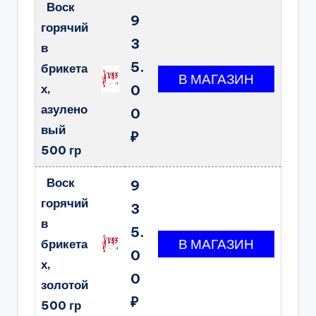
Воск
9
горячий
3
в
5.
брикета
х,
0
азулено
0
вый
₽
500 гр
Воск
9
горячий
3
в
5.
брикета
0
х,
0
золотой
₽
500 гр