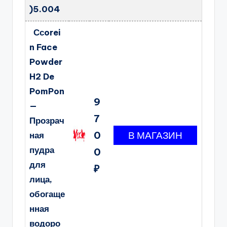
)5.004
Ссorei
n Face
Powder
H2 De
PomPon
9
—
7
Прозрач
0
ная
пудра
0
для
₽
лица,
обогаще
нная
водоро