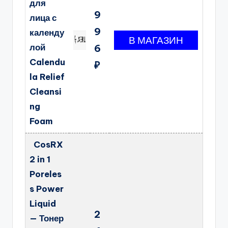
для
9
лица с
9
календу
лой
6
Calendu
₽
la Relief
Cleansi
ng
Foam
CosRX
2 in 1
Poreles
s Power
Liquid
2
— Тонер