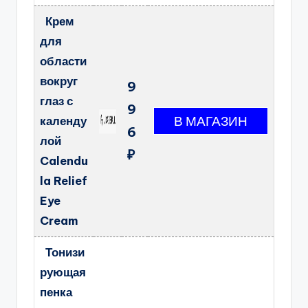
Крем
для
области
вокруг
9
глаз с
9
календу
6
лой
₽
Calendu
la Relief
Eye
Cream
Тонизи
рующая
пенка