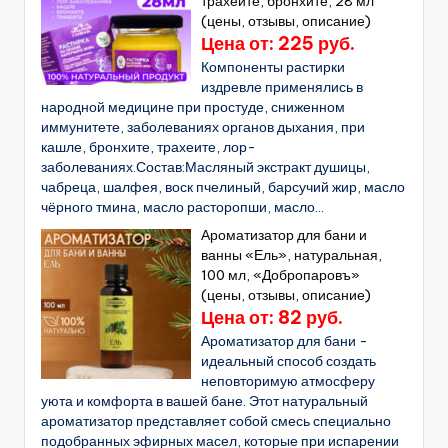
трахеите, бронхите, 28 мл
(цены, отзывы, описание)
Цена от: 225 руб.
Компоненты растирки
издревле применялись в
народной медицине при простуде, сниженном
иммунитете, заболеваниях органов дыхания, при
кашле, бронхите, трахеите, лор-
заболеваниях.Состав:Масляный экстракт душицы,
чабреца, шалфея, воск пчелиный, барсучий жир, масло
чёрного тмина, масло расторопши, масло...
Ароматизатор для бани и
ванны «Ель», натуральная,
100 мл, «Добропаровъ»
(цены, отзывы, описание)
Цена от: 82 руб.
Ароматизатор для бани -
идеальный способ создать
неповторимую атмосферу
уюта и комфорта в вашей бане. Этот натуральный
ароматизатор представляет собой смесь специально
подобранных эфирных масел, которые при испарении