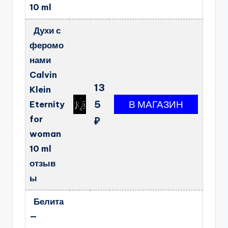
10 ml
Духи с
феромо
нами
Calvin
13
Klein
5
Eternity
for
₽
woman
10 ml
отзыв
ы
Белита
—