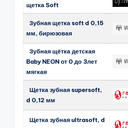
щетка Soft
Зубная щетка soft d 0,15
мм, бирюзовая
Зубная щётка детская
Baby NEON от 0 до 3лет
мягкая
Щетка зубная supersoft,
d 0,12 мм
Щетка зубная ultrasoft, d