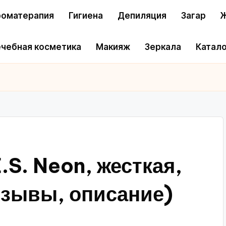
оматерапия
Гигиена
Депиляция
Загар
Ж
чебная косметика
Макияж
Зеркала
Катало
.S. Neon, жесткая,
тзывы, описание)