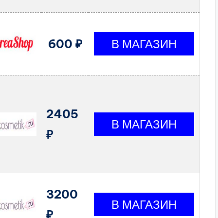
600 ₽
2405
₽
3200
₽