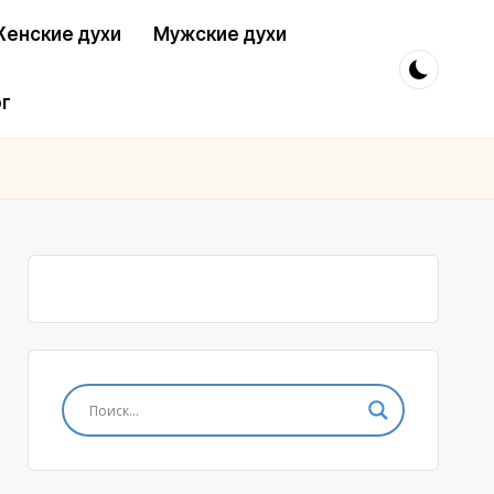
енские духи
Мужские духи
г