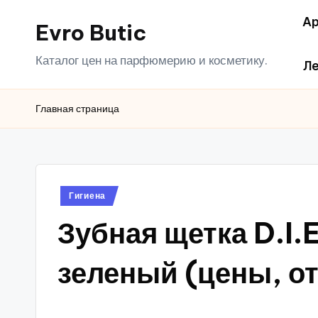
Ар
Evro Butic
Перейти
к
Каталог цен на парфюмерию и косметику.
Ле
содержимому
Главная страница
Опубликовано
Гигиена
в
Зубная щетка D.I.E
зеленый (цены, о