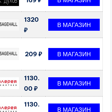
169 ₽
1320
₽
209 ₽
1130.
00 ₽
1130.