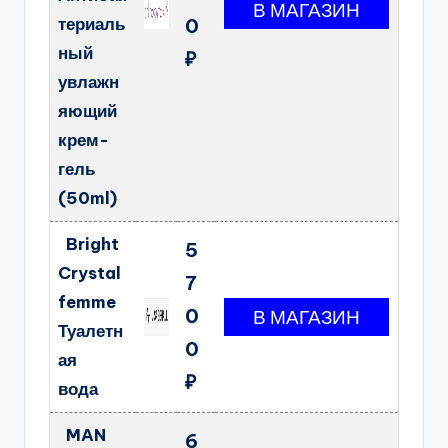
териаль
0
ный
₽
увлажн
яющий
крем-
гель
(50ml)
Bright
5
Crystal
7
femme
0
Туалетн
0
ая
₽
вода
MAN
6