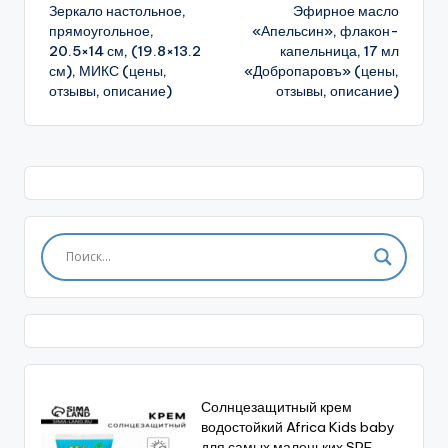
Зеркало настольное,
Эфирное масло
записи
прямоугольное,
«Апельсин», флакон-
20.5×14 см, (19.8×13.2
капельница, 17 мл
см), МИКС (цены,
«Добропаровъ» (цены,
отзывы, описание)
отзывы, описание)
Солнцезащитный крем
водостойкий Africa Kids baby
для самых маленьких SPF