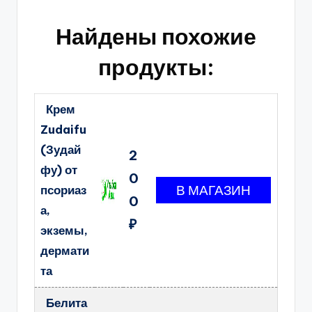
Найдены похожие
продукты:
Крем
Zudaifu
(Зудай
2
фу) от
0
псориаз
0
а,
₽
экземы,
дермати
та
Белита