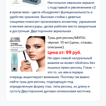
Настольное овальное зеркало
с подставкой и увеличением х2
в ярком микс-цвете объединяет функциональность и
удобство хранения. Высокая стойка с девятью
секциями помогает организовать косметику, украшения
и мелкие аксессуары, делая рабочее место аккуратным
и доступным. Двусторонняя зеркальная...
Тушь для ресниц NAYOU,
чёрная, 10 мл (цены, отзывы,
описание)
Цена от: 99 руб.
Ни один самый натуральный
макияж не может обойтись без
пышных ярких ресниц. Глаза —
это то, на чём в первую
очередь акцентируют внимание. Поэтому так важно
найти тушь для ресниц, подходящую под
определенную форму глаз, типа ресниц, их длину и
густоту.Двусторонняя дуговая силиконовая кисточка...