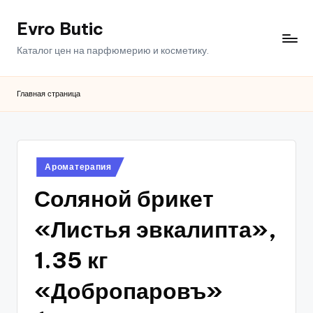
Evro Butic
Перейти
к
Каталог цен на парфюмерию и косметику.
содержимому
Главная страница
Опубликовано
Ароматерапия
в
Соляной брикет
«Листья эвкалипта»,
1.35 кг
«Добропаровъ»