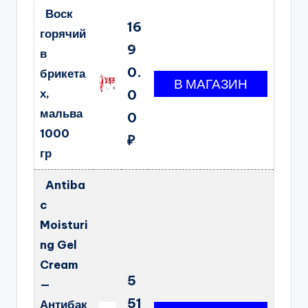
Воск
16
горячий
9
в
0.
брикета
х,
0
мальва
0
1000
₽
гр
Antiba
c
Moisturi
ng Gel
Cream
5
—
51
Антибак