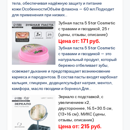
тела, обеспечивая надёжную защиту и питание
кожи.ОсобенностиОбъём флакона — 60 мл.Подходит
для применения при низких...
Зубная паста 5 Star Cosmetic
с травами и гвоздикой, 25 г
(цены, отзывы, описание)
Цена от: 171 руб.
Зубная паста 5 Star Cosmetic
с травами и гвоздикой — это
натуральный продукт, который
бережно отбеливает зубы,
освежает дыхание и предотвращает возникновение
кариеса и пародонтоза. В состав пасты входят карбонат
кальция, глицерин, додецилсульфат натрия, ментол,
камфора, масло гвоздики и борнеол.Для...
Зеркало с подставкой, с
увеличением х2,
двустороннее, 16.5×30.5 см,
(13×16 см), МИКС (цены,
отзывы, описание)
Цена от: 215 руб.