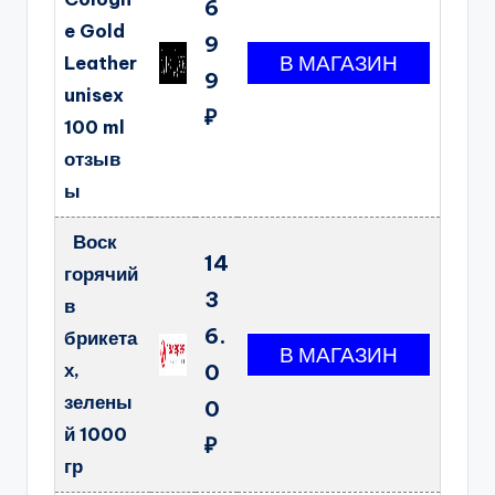
6
e Gold
9
Leather
9
unisex
₽
100 ml
отзыв
ы
Воск
14
горячий
3
в
6.
брикета
х,
0
зелены
0
й 1000
₽
гр