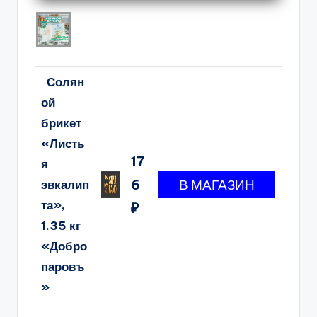
Солян
ой
брикет
«Листь
17
я
6
эвкалип
та»,
₽
1.35 кг
«Добро
паровъ
»