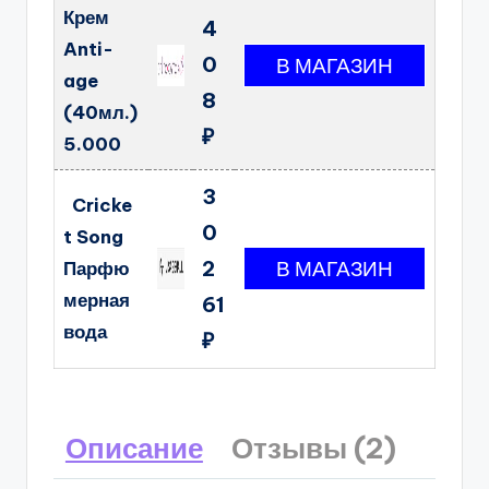
Крем
4
Anti-
0
age
8
(40мл.)
₽
5.000
3
Cricke
0
t Song
2
Парфю
мерная
61
вода
₽
Описание
Отзывы (2)