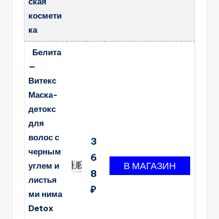
ская
космети
ка
Белита
—
Витекс
Маска-
детокс
для
волос с
3
черным
6
углем и
8
листья
₽
ми нима
Detox