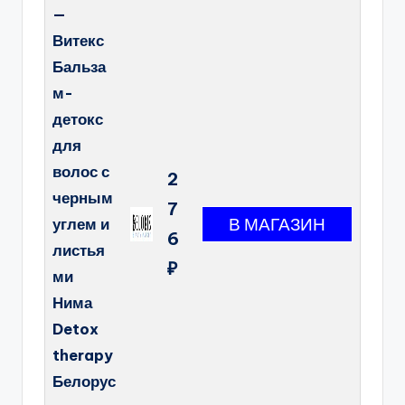
—
Витекс
Бальза
м-
детокс
для
волос с
2
черным
7
углем и
6
листья
₽
ми
Нима
Detox
therapy
Белорус