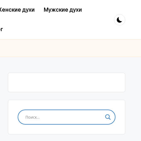
енские духи
Мужские духи
г