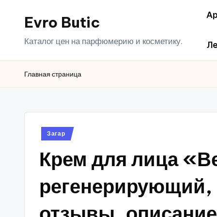
Ар
Evro Butic
Перейти
к
Каталог цен на парфюмерию и косметику.
Ле
содержимому
Главная страница
Опубликовано
Загар
в
Крем для лица «В
регенерирующий, 
отзывы, описание