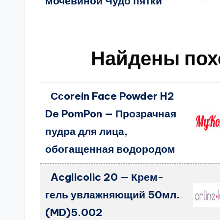
мочевиной Чудо пятки
Найдены пох
Ссorein Face Powder H2
De PomPon — Прозрачная
пудра для лица,
обогащенная водородом
Acglicolic 20 — Крем-
гель увлажняющий 50мл.
(MD)5.002