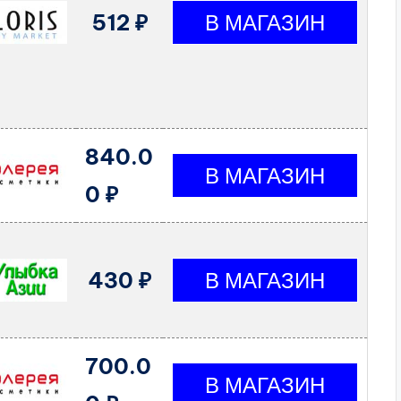
512 ₽
840.0
0 ₽
430 ₽
700.0