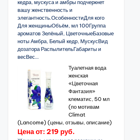
кедра, мускуса и амбры подчеркнет
вашу женственность и
элегантность.ОсобенностиДля кого
Для женщиныОбъём, мл 100Группа
ароматов Зелёный, ЦветочныеБазовые
ноты Амбра, Белый кедр, МускусВид
дозатора РаспылительГабариты и
весВес...
Туалетная вода
женская
«Цветочная
Фантазия»
клематис, 50 мл
(по мотивам
Climat
(Lancome) (цены, отзывы, описание)
Цена от: 219 руб.