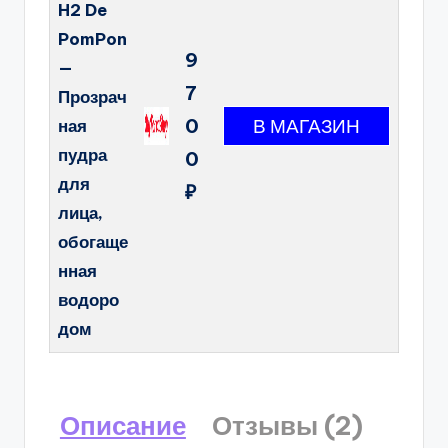
H2 De
PomPon
9
—
7
Прозрач
0
ная
пудра
0
для
₽
лица,
обогаще
нная
водоро
дом
Описание
Отзывы (2)