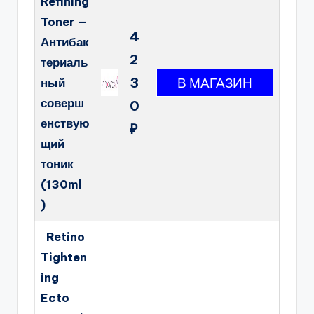
Refining
Toner —
4
Антибак
2
териаль
3
ный
соверш
0
енствую
₽
щий
тоник
(130ml
)
Retino
Tighten
ing
Ecto