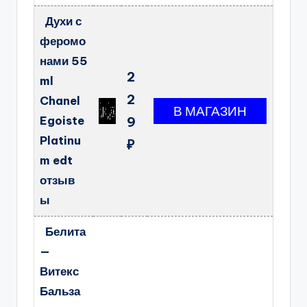
Духи с
феромо
нами 55
2
ml
2
Chanel
Egoiste
9
Platinu
₽
m edt
отзыв
ы
Белита
—
Витекс
Бальза