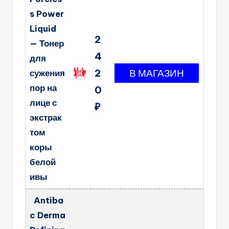
s Power
Liquid
2
— Тонер
4
для
2
сужения
пор на
0
лице с
₽
экстрак
том
коры
белой
ивы
Antiba
c Derma