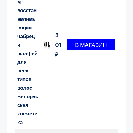
м-
восстан
авлива
ющий
3
чабрец
01
и
шалфей
₽
для
всех
типов
волос
Белорус
ская
космети
ка