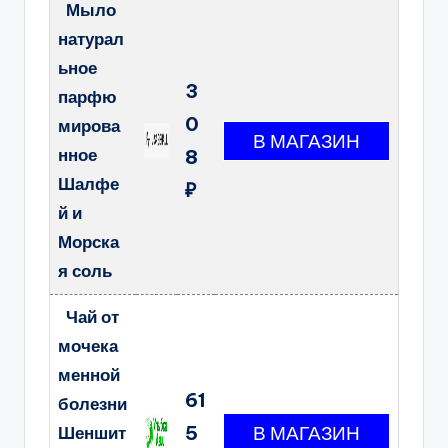
Мыло
натурал
ьное
3
парфю
0
мирова
нное
8
Шалфе
₽
й и
Морска
я соль
Чай от
мочека
менной
61
болезни
5
Шеншит