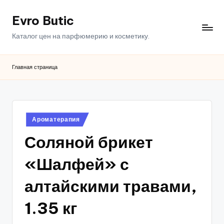
Evro Butic
Перейти
к
Каталог цен на парфюмерию и косметику.
содержимому
Главная страница
Опубликовано
Ароматерапия
в
Соляной брикет
«Шалфей» с
алтайскими травами,
1.35 кг