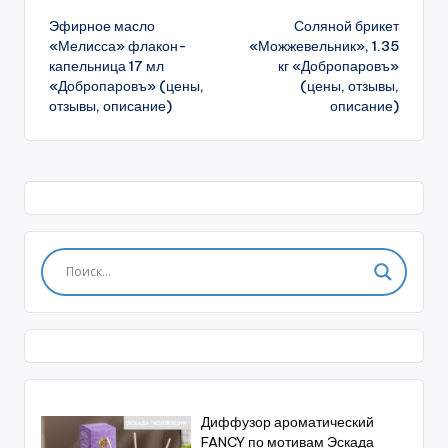
Эфирное масло
Соляной брикет
записи
«Мелисса» флакон-
«Можжевельник», 1.35
капельница 17 мл
кг «Добропаровъ»
«Добропаровъ» (цены,
(цены, отзывы,
отзывы, описание)
описание)
Диффузор ароматический
FANCY по мотивам Эскада