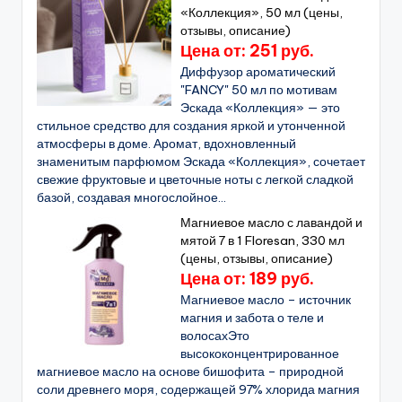
«Коллекция», 50 мл (цены,
отзывы, описание)
Цена от: 251 руб.
Диффузор ароматический
"FANCY" 50 мл по мотивам
Эскада «Коллекция» — это
стильное средство для создания яркой и утонченной
атмосферы в доме. Аромат, вдохновленный
знаменитым парфюмом Эскада «Коллекция», сочетает
свежие фруктовые и цветочные ноты с легкой сладкой
базой, создавая многослойное...
Магниевое масло с лавандой и
мятой 7 в 1 Floresan, 330 мл
(цены, отзывы, описание)
Цена от: 189 руб.
Магниевое масло – источник
магния и забота о теле и
волосахЭто
высококонцентрированное
магниевое масло на основе бишофита – природной
соли древнего моря, содержащей 97% хлорида магния