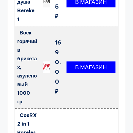
душа
5
Bereke
₽
t
Воск
горячий
16
в
9
брикета
0.
х,
0
азулено
0
вый
₽
1000
гр
CosRX
2 in 1
Poreles