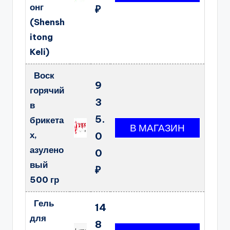
онг
₽
(Shensh
itong
Keli)
Воск
9
горячий
3
в
5.
брикета
х,
0
азулено
0
вый
₽
500 гр
Гель
14
для
8