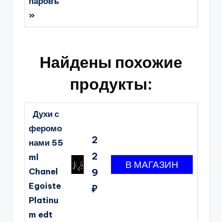
паровъ
»
Найдены похожие
продукты:
Духи с
феромо
2
нами 55
2
ml
Chanel
9
Egoiste
₽
Platinu
m edt