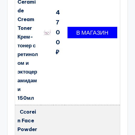
Cerami
de
4
Cream
7
Toner
0
Крем-
0
тонер с
₽
ретинол
ом и
эктоцер
амидам
и
150мл
Ссorei
n Face
Powder