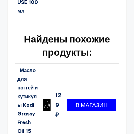
USE 100
мл
Найдены похожие
продукты:
Масло
для
ногтей и
12
кутикул
9
ы Kodi
Grassy
₽
Fresh
Oil 15