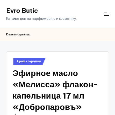
Evro Butic
Перейти
к
Каталог цен на парфюмерию и косметику.
содержимому
Главная страница
Опубликовано
Ароматерапия
в
Эфирное масло
«Мелисса» флакон-
капельница 17 мл
«Добропаровъ»