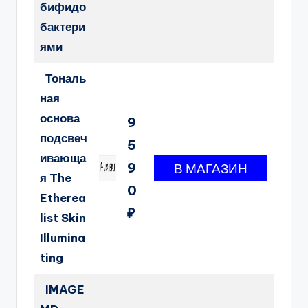
бифидо
бактери
ями
Тональ
ная
основа
9
подсвеч
5
ивающа
9
я The
0
Etherea
₽
list Skin
Illumina
ting
IMAGE