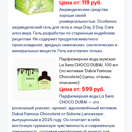
Цена от: 119 руб.
Аюрведические средства
хороши своей
универсальностью. Особенно
аюрведический гель для тела и лица Day 2 Day Care
алоэ вера. Гель разработан по старинным индийским
рецептам. Не содержит продуктов животного
происхождения, вредных химических, синтетических и
минеральных веществ. Гель изготовлен только...
Парфюмерная вода мужская
La Sera CHOCO DUBAI, 100 мл
(по мотивам 'Dubai Famous
Chocolate) (цены, отзывы,
описание)
Цена от: 599 руб.
Парфюмерная вода La Sera
CHOCO DUBAI — это
роскошный унисекс-аромат, вдохновлённый мотивом
Dubai Famous Chocolate от Sidonie Lancesseur,
выпущенным в 2025 году. Он сочетает в себе
восточную гурманскую чувственность и современную
элегантность, создавая неповторимый аромат для