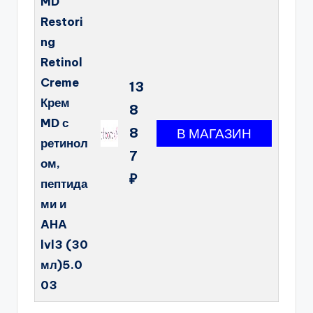
MD
Restori
ng
Retinol
Creme
13
Крем
8
MD с
8
ретинол
7
ом,
₽
пептида
ми и
AHA
lvl3 (30
мл)5.0
03