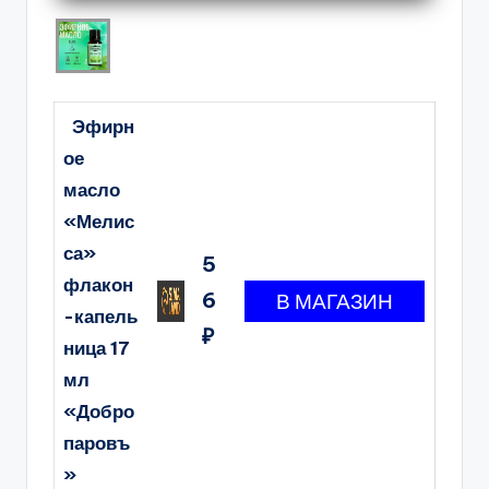
Эфирн
ое
масло
«Мелис
са»
5
флакон
6
-капель
₽
ница 17
мл
«Добро
паровъ
»