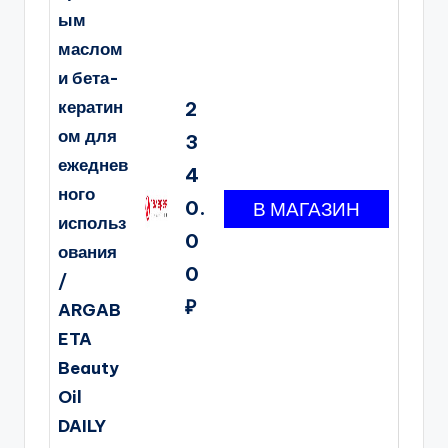
ым
маслом
и бета-
кератин
2
ом для
3
ежеднев
4
ного
0.
использ
0
ования
0
/
₽
ARGAB
ETA
Beauty
Oil
DAILY