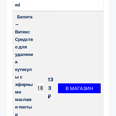
ml
Белита
—
Витекс
Средств
о для
удалени
я
кутикул
ы с
13
эфирны
3
ми
₽
маслам
и пихты
и