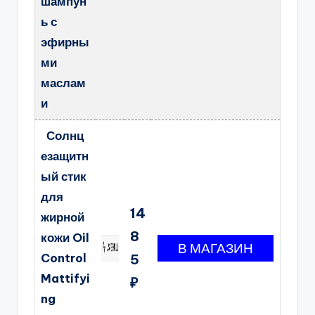
шампун
ь с
эфирны
ми
маслам
и
Солнц
езащитн
ый стик
для
14
жирной
8
кожи Oil
Control
5
Mattifyi
₽
ng