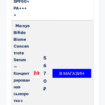
SPF50+
PA+++
+
Ma:nyo
Bifida
Biome
Concen
trate
5
Serum
6
—
7
Концент
рирован
0
ная
₽
сыворо
тка с