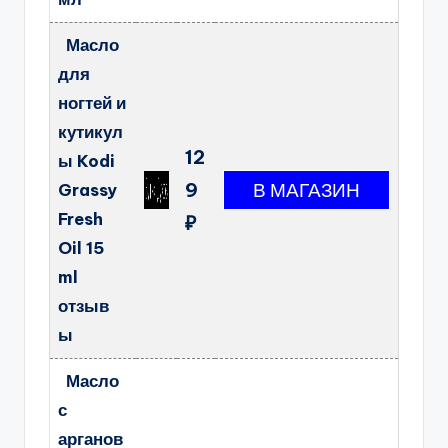
Масло
для
ногтей и
кутикул
12
ы Kodi
9
Grassy
Fresh
₽
Oil 15
ml
отзыв
ы
Масло
с
арганов