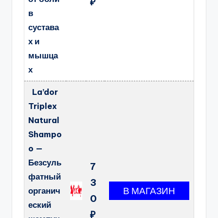
₽
в
сустава
х и
мышца
х
La’dor
Triplex
Natural
Shampo
o —
Безсуль
7
фатный
3
органич
0
еский
₽