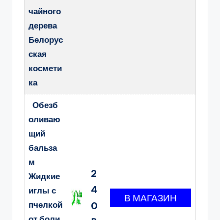
чайного
дерева
Белорус
ская
космети
ка
Обезб
оливаю
щий
бальза
м
2
Жидкие
4
иглы с
пчелкой
0
от боли