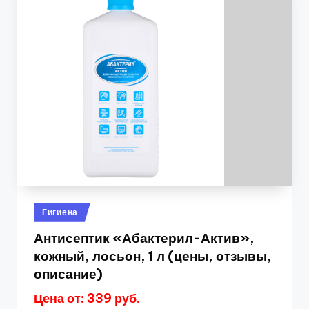
Опубликовано
Гигиена
в
Антисептик «Абактерил-Актив»,
кожный, лосьон, 1 л (цены, отзывы,
описание)
Цена от: 339 руб.