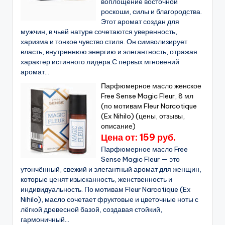
воплощение восточной
роскоши, силы и благородства.
Этот аромат создан для
мужчин, в чьей натуре сочетаются уверенность,
харизма и тонкое чувство стиля. Он символизирует
власть, внутреннюю энергию и элегантность, отражая
характер истинного лидера.С первых мгновений
аромат...
Парфюмерное масло женское
Free Sense Magic Fleur, 8 мл
(по мотивам Fleur Narcotique
(Ex Nihilo) (цены, отзывы,
описание)
Цена от: 159 руб.
Парфюмерное масло Free
Sense Magic Fleur — это
утончённый, свежий и элегантный аромат для женщин,
которые ценят изысканность, женственность и
индивидуальность. По мотивам Fleur Narcotique (Ex
Nihilo), масло сочетает фруктовые и цветочные ноты с
лёгкой древесной базой, создавая стойкий,
гармоничный...