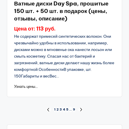
Ватные диски Day Spa, прошитые
150 шт. + 50 шт. в подарок (цены,
отзывы, описание)
Цена от: 113 руб.
Не содержат примесей синтетических волокон. Они
чрезвычайно удобны в использовании, например,
дисками можно в мгновенье ока нанести лосьон или
смыть косметику. Спасая нас от бактерий и
загрязнений, ватные диски делают нашу жизнь более
комфортной.ОсобенностиВ упаковке, шт.
150Габариты и весВес...
Узнать цены...
Пагинация
1
2
3
4
5
…
9
ПРЕД.
СЛЕД.
СТРАНИЦА
СТРАНИЦА
записей