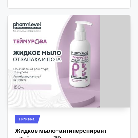
Опубликовано
Гигиена
в
Жидкое мыло-антиперспирант