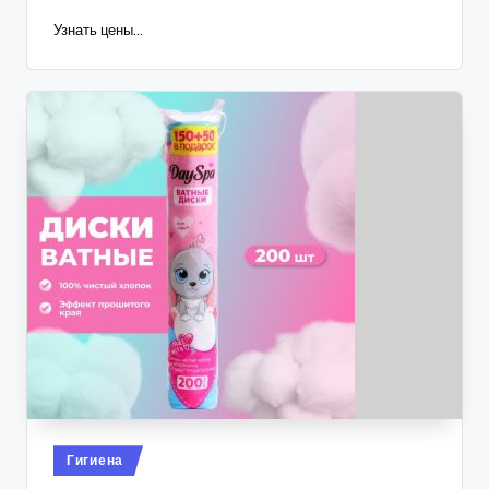
Узнать цены...
Опубликовано
Гигиена
в