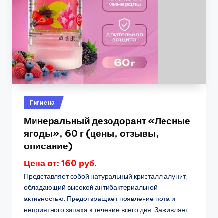
Опубликовано
Гигиена
в
Минеральный дезодорант «Лесные
ягоды», 60 г (цены, отзывы,
описание)
Цена от: 160 руб.
Представляет собой натуральный кристалл алунит,
обладающий высокой антибактериальной
активностью. Предотвращает появление пота и
неприятного запаха в течение всего дня. Заживляет