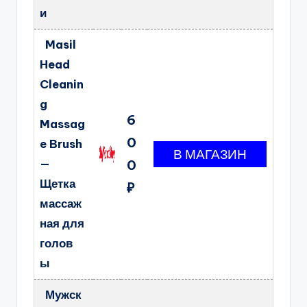
и
Masil
Head
Cleanin
g
6
Massag
0
e Brush
—
0
Щетка
₽
массаж
ная для
голов
ы
Мужск