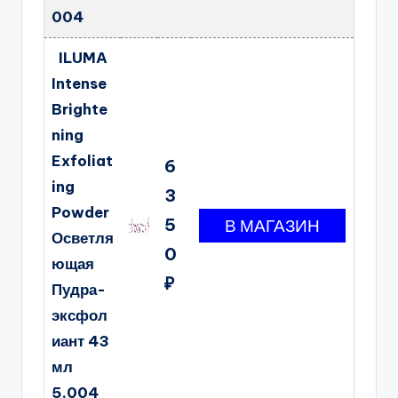
004
ILUMA
Intense
Brighte
ning
Exfoliat
6
ing
3
Powder
5
Осветля
0
ющая
₽
Пудра-
эксфол
иант 43
мл
5.004