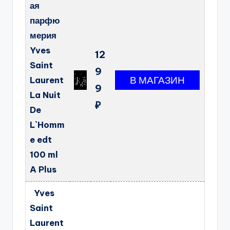
ая
парфю
мерия
Yves
12
Saint
9
Laurent
9
La Nuit
₽
De
L`Homm
e edt
100 ml
A Plus
Yves
Saint
Laurent