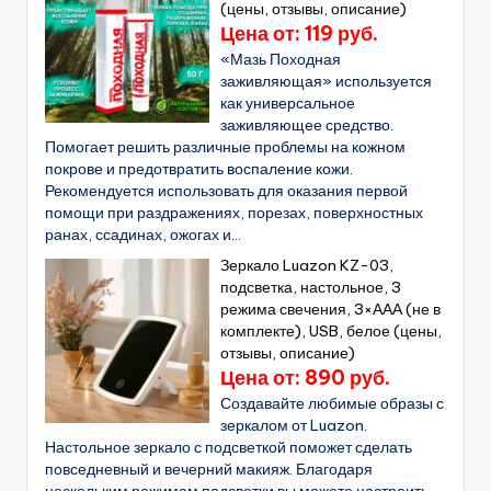
(цены, отзывы, описание)
Цена от: 119 руб.
«Мазь Походная
заживляющая» используется
как универсальное
заживляющее средство.
Помогает решить различные проблемы на кожном
покрове и предотвратить воспаление кожи.
Рекомендуется использовать для оказания первой
помощи при раздражениях, порезах, поверхностных
ранах, ссадинах, ожогах и...
Зеркало Luazon KZ-03,
подсветка, настольное, 3
режима свечения, 3×ААА (не в
комплекте), USB, белое (цены,
отзывы, описание)
Цена от: 890 руб.
Создавайте любимые образы с
зеркалом от Luazon.
Настольное зеркало с подсветкой поможет сделать
повседневный и вечерний макияж. Благодаря
нескольким режимам подсветки вы можете настроить