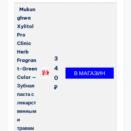
Mukun
ghwa
Xylitol
Pro
Clinic
Herb
3
Fragran
4
t-Green
Color —
0
Зубная
₽
паста с
лекарст
венным
и
травам