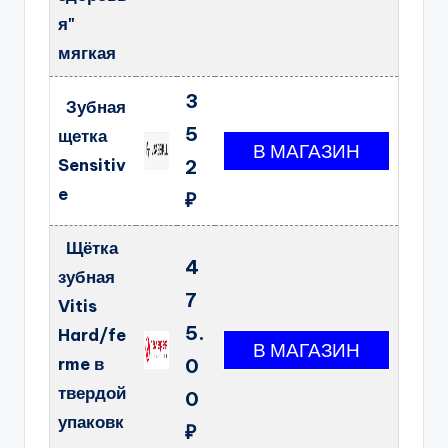
я"
мягкая
3
Зубная
5
щетка
Sensitiv
2
e
₽
Щётка
4
зубная
7
Vitis
5.
Hard/fe
rme в
0
твердой
0
упаковк
₽