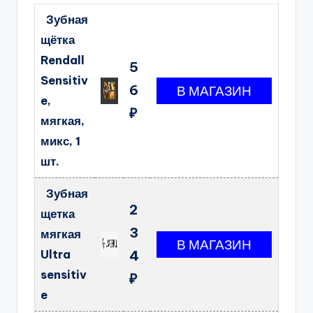
Зубная
щётка
Rendall
5
Sensitiv
6
e,
₽
мягкая,
микс, 1
шт.
Зубная
2
щетка
3
мягкая
Ultra
4
sensitiv
₽
e