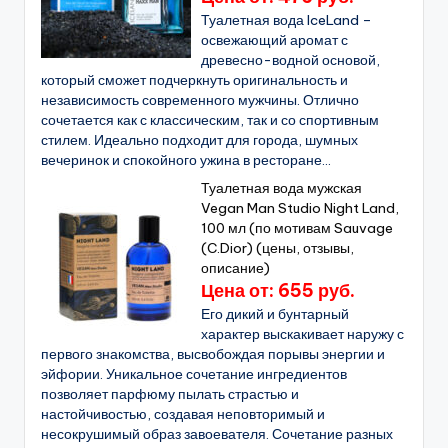
Туалетная вода IceLand –
освежающий аромат с
древесно-водной основой,
который сможет подчеркнуть оригинальность и
независимость современного мужчины. Отлично
сочетается как с классическим, так и со спортивным
стилем. Идеально подходит для города, шумных
вечеринок и спокойного ужина в ресторане...
Туалетная вода мужская
Vegan Man Studio Night Land,
100 мл (по мотивам Sauvage
(C.Dior) (цены, отзывы,
описание)
Цена от: 655 руб.
Его дикий и бунтарный
характер выскакивает наружу с
первого знакомства, высвобождая порывы энергии и
эйфории. Уникальное сочетание ингредиентов
позволяет парфюму пылать страстью и
настойчивостью, создавая неповторимый и
несокрушимый образ завоевателя. Сочетание разных