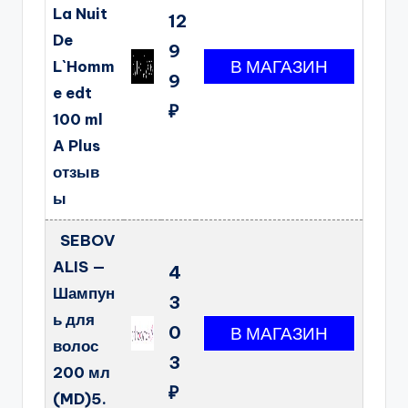
La Nuit
12
De
9
L`Homm
9
e edt
₽
100 ml
A Plus
отзыв
ы
SEBOV
ALIS —
4
Шампун
3
ь для
0
волос
3
200 мл
₽
(MD)5.