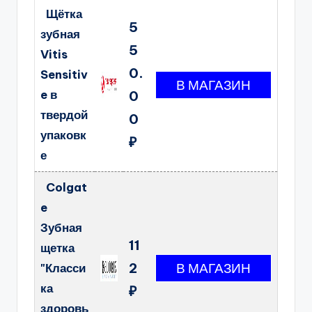
Щётка
5
зубная
5
Vitis
0.
Sensitiv
e в
0
твердой
0
упаковк
₽
е
Colgat
e
Зубная
11
щетка
2
"Класси
ка
₽
здоровь