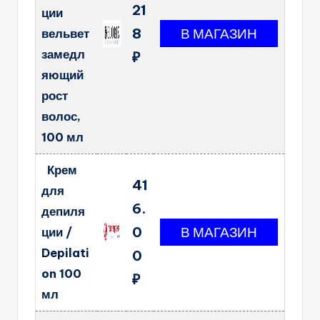
21
ции
8
вельвет
замедл
₽
яющий
рост
волос,
100 мл
Крем
41
для
6.
депиля
0
ции /
Depilati
0
on 100
₽
мл