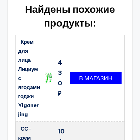
Найдены похожие
продукты:
Крем
для
лица
4
Лициум
3
с
0
ягодами
₽
годжи
Yiganer
jing
СС-
10
крем