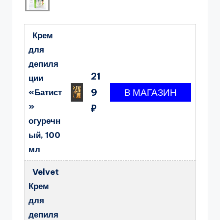
Крем
для
депиля
21
ции
9
«Батист
»
₽
огуречн
ый, 100
мл
Velvet
Крем
для
депиля