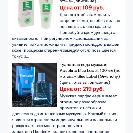
отзывы, описание)
Цена от: 109 руб.
Для того чтобы замедлить
старение кожи, не обязательно
посещать салоны красоты.
Попробуйте крем для лица с
витамином E. При регулярном использовании вы
увидите: как антиоксиданты придают молодость вашей
коже; процессы старения замедляются; повышается
тонус и...
Туалетная вода мужская
Absolute Blue Label, 100 мл (по
мотивам Blue Label (Givenchy)
(цены, отзывы, описание)
Цена от: 219 руб.
Мужская парфюмерия имеет
огромное разнообразие
ароматов: от лёгких и
древесных до интенсивных мускусных. Каждый из них
является отражением индивидуальности владельца и
раскрывает всю многогранность его
характера.Парфюм подарит хорошее настроение,