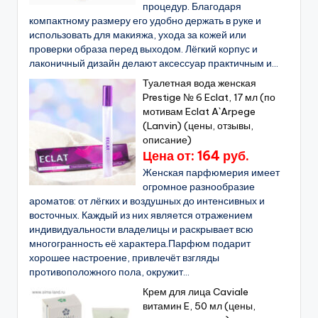
процедур. Благодаря
компактному размеру его удобно держать в руке и
использовать для макияжа, ухода за кожей или
проверки образа перед выходом. Лёгкий корпус и
лаконичный дизайн делают аксессуар практичным и...
Туалетная вода женская
Prestige № 6 Eclat, 17 мл (по
мотивам Eclat A`Arpege
(Lanvin) (цены, отзывы,
описание)
Цена от: 164 руб.
Женская парфюмерия имеет
огромное разнообразие
ароматов: от лёгких и воздушных до интенсивных и
восточных. Каждый из них является отражением
индивидуальности владелицы и раскрывает всю
многогранность её характера.Парфюм подарит
хорошее настроение, привлечёт взгляды
противоположного пола, окружит...
Крем для лица Caviale
витамин E, 50 мл (цены,