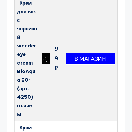
Крем
для век
с
чернико
й
wonder
9
eye
9
cream
₽
BioAqu
a 20г
(арт.
4250)
отзыв
ы
Крем