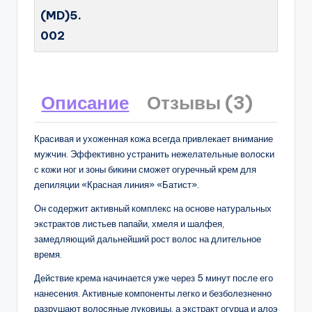
(MD)5.
002
Описание
Отзывы (3)
Красивая и ухоженная кожа всегда привлекает внимание
мужчин. Эффективно устранить нежелательные волоски
с кожи ног и зоны бикини сможет огуречный крем для
депиляции «Красная линия» «Батист».
Он содержит активный комплекс на основе натуральных
экстрактов листьев папайи, хмеля и шалфея,
замедляющий дальнейший рост волос на длительное
время.
Действие крема начинается уже через 5 минут после его
нанесения. Активные компоненты легко и безболезненно
разрушают волосяные луковицы, а экстракт огурца и алоэ