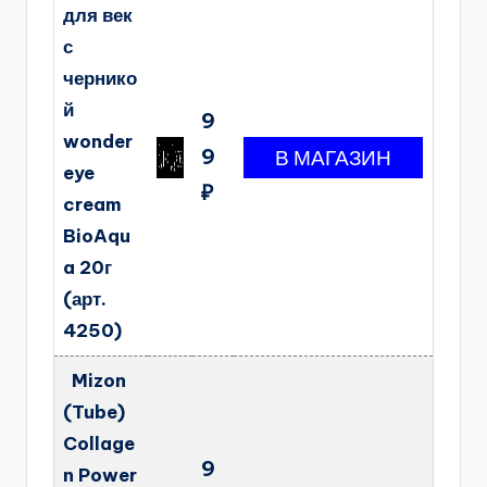
для век
с
чернико
й
9
wonder
9
eye
₽
cream
BioAqu
a 20г
(арт.
4250)
Mizon
(Tube)
Collage
9
n Power