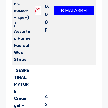
и с
0.
воском
0
+ крем)
0
/
₽
Assorte
d Honey
Facical
Wax
Strips
SESRE
TINAL
MATUR
E
4
Cream
3
gel —