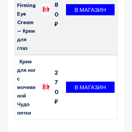
8
Firming
Eye
0
Cream
₽
— Крем
для
глаз
Крем
для ног
2
с
7
мочеви
0
ной
₽
Чудо
пятки