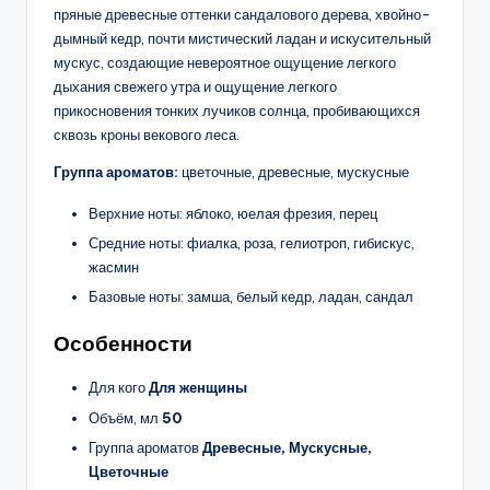
пряные древесные оттенки сандалового дерева, хвойно-
дымный кедр, почти мистический ладан и искусительный
мускус, создающие невероятное ощущение легкого
дыхания свежего утра и ощущение легкого
прикосновения тонких лучиков солнца, пробивающихся
сквозь кроны векового леса.
Группа ароматов:
цветочные, древесные, мускусные
Верхние ноты: яблоко, юелая фрезия, перец
Средние ноты: фиалка, роза, гелиотроп, гибискус,
жасмин
Базовые ноты: замша, белый кедр, ладан, сандал
Особенности
Для кого
Для женщины
Объём, мл
50
Группа ароматов
Древесные, Мускусные,
Цветочные