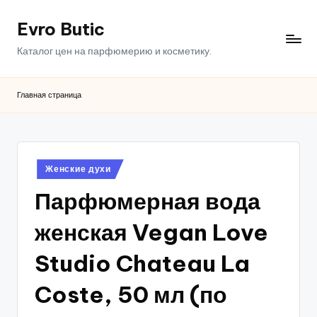
Evro Butic
Перейти
к
Каталог цен на парфюмерию и косметику.
содержимому
Главная страница
Опубликовано
Женские духи
в
Парфюмерная вода
женская Vegan Love
Studio Chateau La
Coste, 50 мл (по