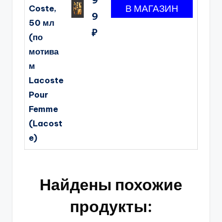
Coste,
9
50 мл
₽
(по
мотива
м
Lacoste
Pour
Femme
(Lacost
e)
Найдены похожие
продукты: