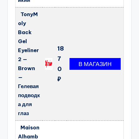
йкий
TonyM
oly
Back
Gel
18
Eyeliner
7
2 —
Brown
0
—
₽
Гелевая
подводк
а для
глаз
Maison
Alhamb