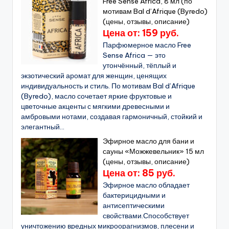
Free Sense Africa, 8 мл (по
мотивам Bal d’Afrique (Byredo)
(цены, отзывы, описание)
Цена от: 159 руб.
Парфюмерное масло Free
Sense Africa — это
утончённый, тёплый и
экзотический аромат для женщин, ценящих
индивидуальность и стиль. По мотивам Bal d’Afrique
(Byredo), масло сочетает яркие фруктовые и
цветочные акценты с мягкими древесными и
амбровыми нотами, создавая гармоничный, стойкий и
элегантный...
Эфирное масло для бани и
сауны «Можжевельник» 15 мл
(цены, отзывы, описание)
Цена от: 85 руб.
Эфирное масло обладает
бактерицидными и
антисептическими
свойствами.Способствует
уничтожению вредных микроорагнизмов, плесени и