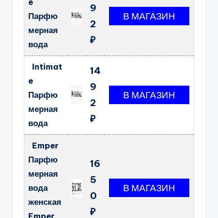
e
9
Парфю
2
мерная
₽
вода
Intimat
14
e
9
Парфю
2
мерная
₽
вода
Emper
Парфю
16
мерная
5
вода
0
женская
₽
Emper