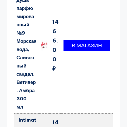
душа
парфю
мирова
14
нный
6
№9
6.
Морская
вода,
0
Сливоч
0
ный
₽
сандал,
Ветивер
, Амбра
300
мл
Intimat
14