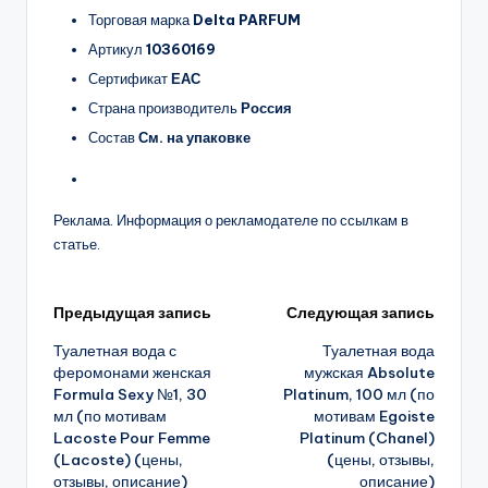
Торговая марка
Delta PARFUM
Артикул
10360169
Сертификат
ЕАС
Страна производитель
Россия
Состав
См. на упаковке
Реклама. Информация о рекламодателе по ссылкам в
статье.
Навигация
Предыдущая запись
Следующая запись
Туалетная вода с
Туалетная вода
записи
феромонами женская
мужская Absolute
Formula Sexy №1, 30
Platinum, 100 мл (по
мл (по мотивам
мотивам Egoiste
Lacoste Pour Femme
Platinum (Chanel)
(Lacoste) (цены,
(цены, отзывы,
отзывы, описание)
описание)