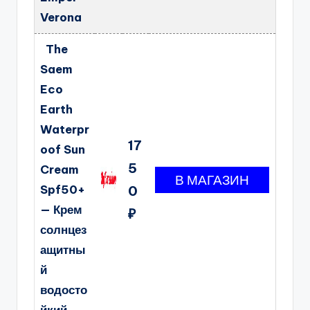
Verona
The
Saem
Eco
Earth
Waterpr
17
oof Sun
5
Cream
Spf50+
0
— Крем
₽
солнцез
ащитны
й
водосто