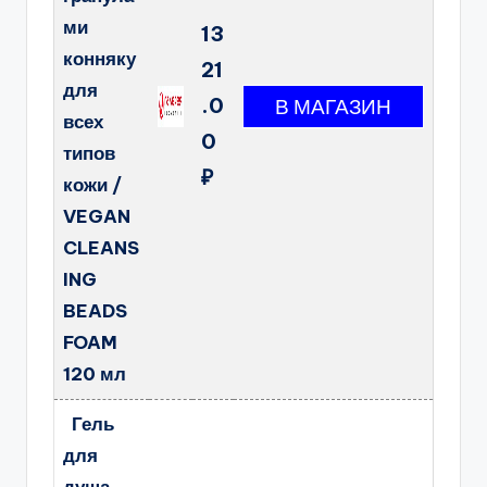
ми
13
конняку
21
для
.0
всех
0
типов
₽
кожи /
VEGAN
CLEANS
ING
BEADS
FOAM
120 мл
Гель
для