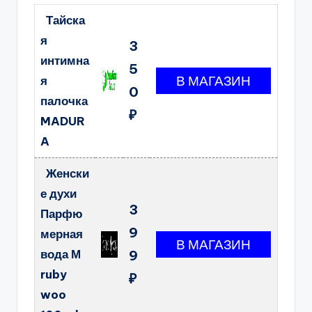
Тайска
я
3
интимна
5
я
0
палочка
₽
MADUR
A
Женски
е духи
3
Парфю
9
мерная
вода М
9
ruby
₽
woo