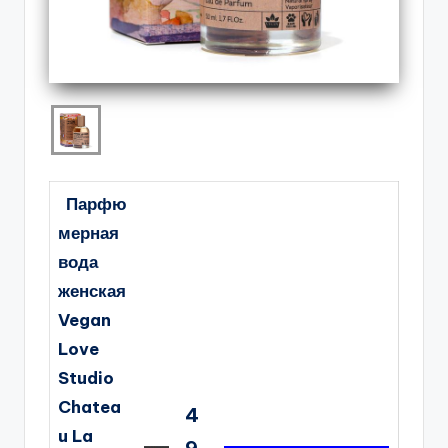
Парфю
мерная
вода
женская
Vegan
Love
Studio
Chatea
4
u La
9