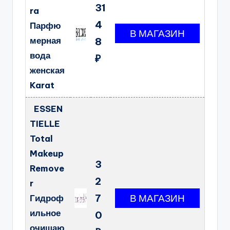
31
ra
4
Парфю
мерная
8
вода
₽
женская
Karat
ESSEN
TIELLE
Total
Makeup
3
Remove
2
r
7
Гидроф
ильное
0
очищаю