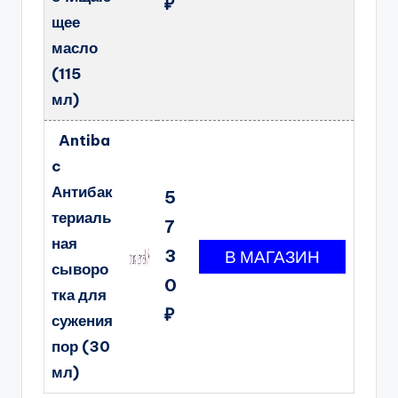
₽
щее
масло
(115
мл)
Antiba
c
Антибак
5
териаль
7
ная
3
сыворо
0
тка для
₽
сужения
пор (30
мл)