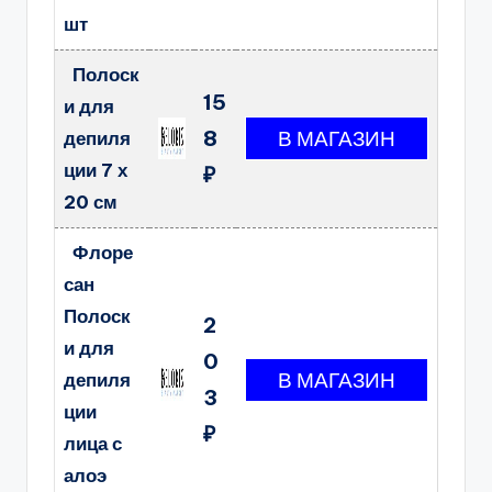
шт
Полоск
15
и для
8
депиля
ции 7 х
₽
20 см
Флоре
сан
Полоск
2
и для
0
депиля
3
ции
₽
лица с
алоэ