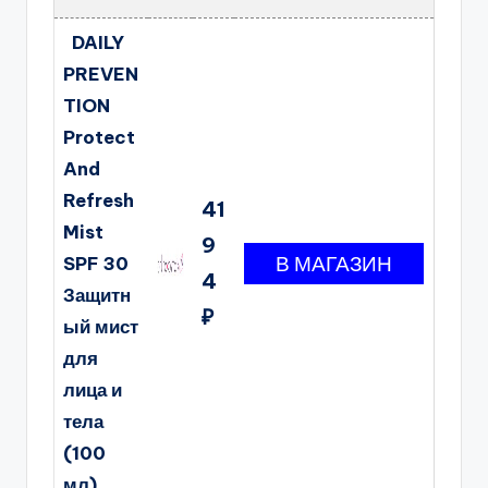
DAILY
PREVEN
TION
Protect
And
Refresh
41
Mist
9
SPF 30
4
Защитн
₽
ый мист
для
лица и
тела
(100
мл)