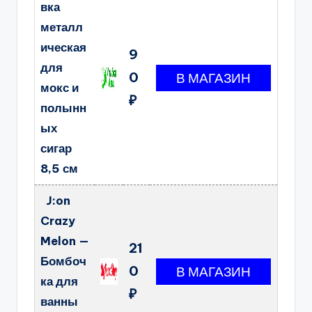
вка
металл
ическая
9
для
0
мокс и
₽
полынн
ых
сигар
8,5 см
J:on
Crazy
Melon —
21
Бомбоч
0
ка для
₽
ванны