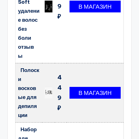
Soft
9
удалени
₽
е волос
без
боли
отзыв
ы
Полоск
4
и
4
восков
ые для
9
депиля
₽
ции
Набор
для