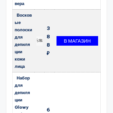
вера
Восков
ые
3
полоски
8
для
депиля
8
ции
₽
кожи
лица
Набор
для
депиля
ции
Glowy
6