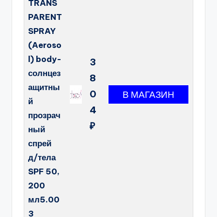
TRANS
PARENT
SPRAY
(Aeroso
l) body-
3
солнцез
8
ащитны
0
й
4
прозрач
₽
ный
спрей
д/тела
SPF 50,
200
мл5.00
3