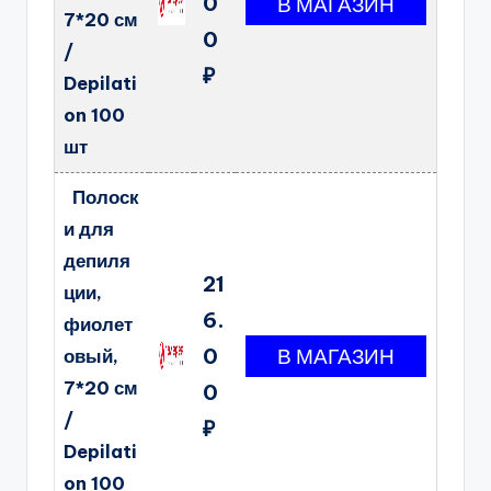
0
7*20 см
0
/
₽
Depilati
on 100
шт
Полоск
и для
депиля
21
ции,
6.
фиолет
0
овый,
7*20 см
0
/
₽
Depilati
on 100