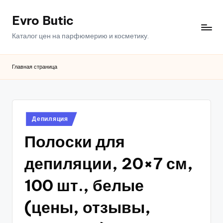
Evro Butic
Перейти
к
Каталог цен на парфюмерию и косметику.
содержимому
Главная страница
Опубликовано
Депиляция
в
Полоски для
депиляции, 20×7 см,
100 шт., белые
(цены, отзывы,