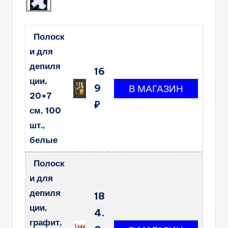
Полоск
и для
депиля
16
ции,
9
20×7
₽
см, 100
шт.,
белые
Полоск
и для
депиля
18
ции,
4.
графит,