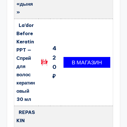
«дыня
»
La’dor
Before
Keratin
4
PPT —
2
Спрей
для
0
волос
₽
кератин
овый
30 мл
REPAS
KIN