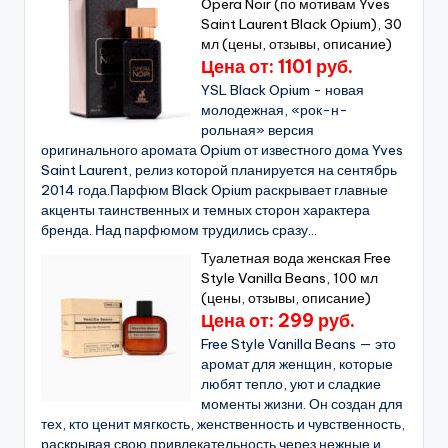
Opera Noir (по мотивам Yves
Saint Laurent Black Opium), 30
мл (цены, отзывы, описание)
Цена от: 1101 руб.
YSL Black Opium - новая
молодежная, «рок-н-
рольная» версия
оригинального аромата Opium от известного дома Yves
Saint Laurent, релиз которой планируется на сентябрь
2014 года.Парфюм Black Opium раскрывает главные
акценты таинственных и темных сторон характера
бренда. Над парфюмом трудились сразу...
Туалетная вода женская Free
Style Vanilla Beans, 100 мл
(цены, отзывы, описание)
Цена от: 299 руб.
Free Style Vanilla Beans — это
аромат для женщин, которые
любят тепло, уют и сладкие
моменты жизни. Он создан для
тех, кто ценит мягкость, женственность и чувственность,
раскрывая свою привлекательность через нежные и