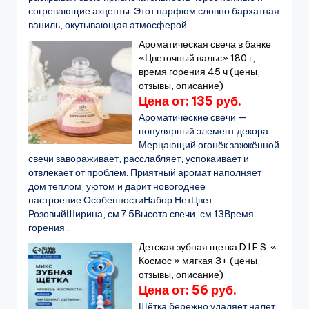
согревающие акценты. Этот парфюм словно бархатная
ваниль, окутывающая атмосферой...
Ароматическая свеча в банке
«Цветочный вальс» 180 г,
время горения 45 ч (цены,
отзывы, описание)
Цена от: 135 руб.
Ароматические свечи —
популярный элемент декора.
Мерцающий огонёк зажжённой
свечи завораживает, расслабляет, успокаивает и
отвлекает от проблем. Приятный аромат наполняет
дом теплом, уютом и дарит новогоднее
настроение.ОсобенностиНабор НетЦвет
РозовыйШирина, см 7.5Высота свечи, см 13Время
горения...
Детская зубная щетка D.I.E.S. «
Космос » мягкая 3+ (цены,
отзывы, описание)
Цена от: 56 руб.
Щётка бережно удаляет налет