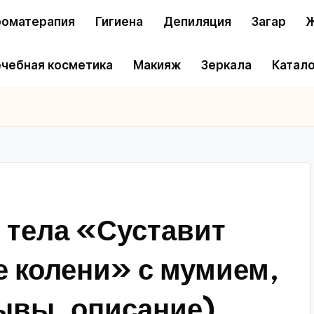
оматерапия
Гигиена
Депиляция
Загар
Ж
чебная косметика
Макияж
Зеркала
Катало
 тела «Суставит
 колени» с мумием,
зывы, описание)