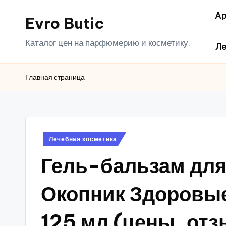
Ар
Evro Butic
Перейти
к
Каталог цен на парфюмерию и косметику.
Ле
содержимому
Главная страница
Опубликовано
Лечебная косметика
в
Гель-бальзам для
Окопник Здоровые
125 мл (цены, от