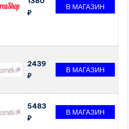
1380
₽
2439
₽
5483
₽