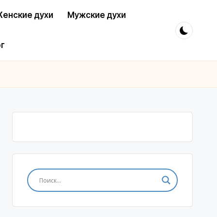
енские духи
Мужские духи
г