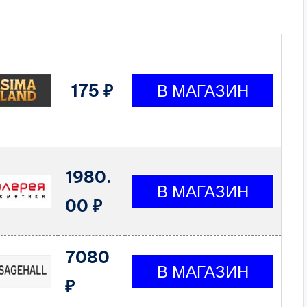
175 ₽
1980.
00 ₽
7080
₽