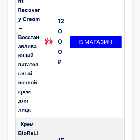
ht
Recover
y Cream
12
—
0
Восстан
0
авлива
0
ющий
₽
питател
ьный
ночной
крем
для
лица
Крем
BioReLi