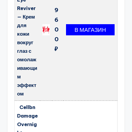
Reviver
9
— Крем
6
для
0
кожи
0
вокруг
₽
глаз с
омолаж
ивающи
м
эффект
ом
Cellbn
Damage
Overnig