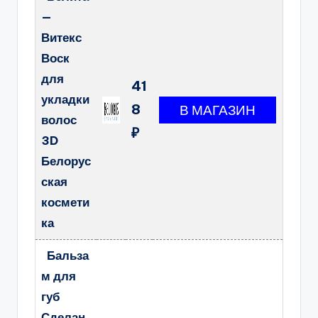
—
Витекс
Воск
для
41
укладки
8
волос
₽
3D
Белорус
ская
космети
ка
Бальза
м для
губ
Сделан