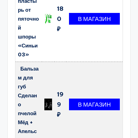
пласты
18
рь от
0
пяточно
й
₽
шпоры
«Синьи
03»
Бальза
м для
губ
19
Сделан
9
о
пчелой
₽
Мёд +
Апельс