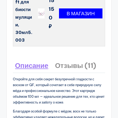
15
ft для
15
биости
муляци
0
и,
₽
30мл5.
003
Описание
Отзывы (11)
Откройте для себя секрет безупречной гладкости с
воском от QF, который сочетает в себе природную силу
мёда и профессиональное качество. Этот картридж
объёмом 100 мл — идеальное решение для тех, кто ценит
эффективность и заботу о коже.
Благодаря особой формуле с мёдом, воск не только
эффективно удаляет нежелательные волоски, но и дарит