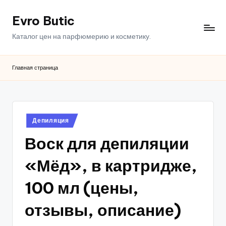
Evro Butic
Перейти
к
Каталог цен на парфюмерию и косметику.
содержимому
Главная страница
Опубликовано
Депиляция
в
Воск для депиляции
«Мёд», в картридже,
100 мл (цены,
отзывы, описание)