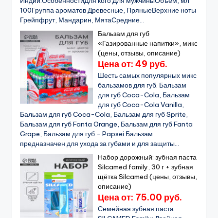
Индии.ОсобенностиДля кого Для мужчиныОбъём, мл
100Группа ароматов Древесные, ПряныеВерхние ноты
Грейпфрут, Мандарин, МятаСредние...
Бальзам для губ
«Газированные напитки», микс
(цены, отзывы, описание)
Цена от: 49 руб.
Шесть самых популярных микс
бальзамов для губ. Бальзам
для губ Coca-Cola, Бальзам
для губ Coca-Cola Vanilla,
Бальзам для губ Coca-Cola, Бальзам для губ Sprite,
Бальзам для губ Fanta Orange, Бальзам для губ Fanta
Grape, Бальзам для губ - Papsei.Бальзам
предназначен для ухода за губами и для защиты...
Набор дорожный: зубная паста
Silcamed family, 30 г + зубная
щётка Silcamed (цены, отзывы,
описание)
Цена от: 75.00 руб.
Семейная зубная паста