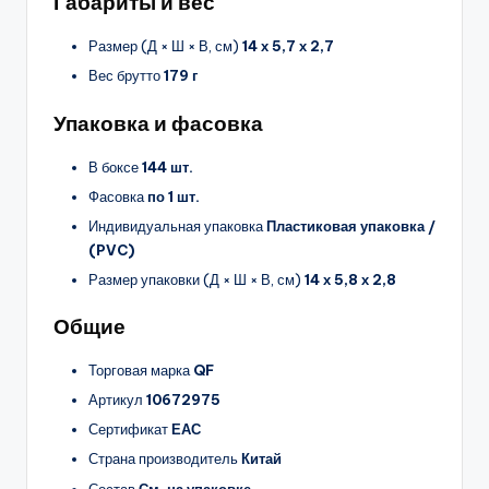
Габариты и вес
Размер (Д × Ш × В, см)
14 х 5,7 х 2,7
Вес брутто
179 г
Упаковка и фасовка
В боксе
144 шт.
Фасовка
по 1 шт.
Индивидуальная упаковка
Пластиковая упаковка /
(PVC)
Размер упаковки (Д × Ш × В, см)
14 х 5,8 х 2,8
Общие
Торговая марка
QF
Артикул
10672975
Сертификат
ЕАС
Страна производитель
Китай
Состав
См. на упаковке