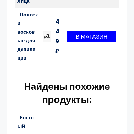
лица
Полоск
4
и
4
восков
ые для
9
депиля
₽
ции
Найдены похожие
продукты:
Костн
ый