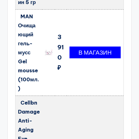
ин 5 гр
MAN
Очища
ющий
3
гель-
91
мусс
0
Gel
₽
mousse
(100мл.
)
Cellbn
Damage
Anti-
Aging
Eye