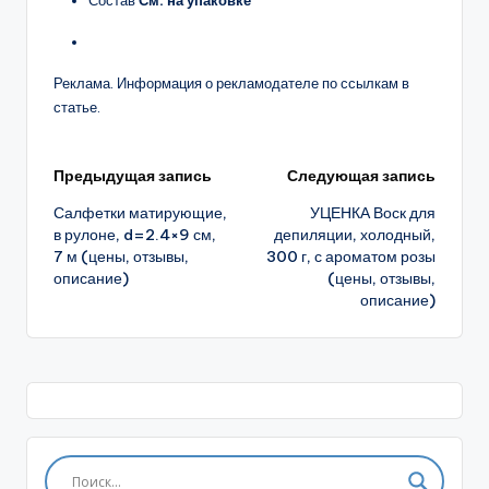
Реклама. Информация о рекламодателе по ссылкам в
статье.
Навигация
Предыдущая запись
Следующая запись
Салфетки матирующие,
УЦЕНКА Воск для
записи
в рулоне, d=2.4×9 см,
депиляции, холодный,
7 м (цены, отзывы,
300 г, с ароматом розы
описание)
(цены, отзывы,
описание)