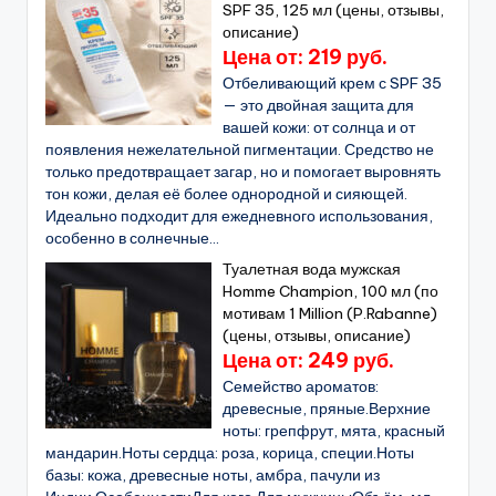
SPF 35, 125 мл (цены, отзывы,
описание)
Цена от: 219 руб.
Отбеливающий крем с SPF 35
— это двойная защита для
вашей кожи: от солнца и от
появления нежелательной пигментации. Средство не
только предотвращает загар, но и помогает выровнять
тон кожи, делая её более однородной и сияющей.
Идеально подходит для ежедневного использования,
особенно в солнечные...
Туалетная вода мужская
Homme Champion, 100 мл (по
мотивам 1 Million (P.Rabanne)
(цены, отзывы, описание)
Цена от: 249 руб.
Семейство ароматов:
древесные, пряные.Верхние
ноты: грепфрут, мята, красный
мандарин.Ноты сердца: роза, корица, специи.Ноты
базы: кожа, древесные ноты, амбра, пачули из