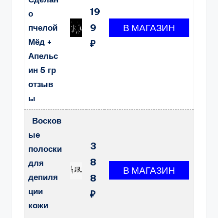
19
о
9
пчелой
Мёд +
₽
Апельс
ин 5 гр
отзыв
ы
Восков
ые
3
полоски
8
для
депиля
8
ции
₽
кожи