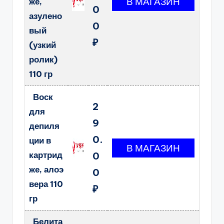
же,
0
азулено
0
вый
₽
(узкий
ролик)
110 гр
Воск
2
для
9
депиля
0.
ции в
картрид
0
же, алоэ
0
вера 110
₽
гр
Белита