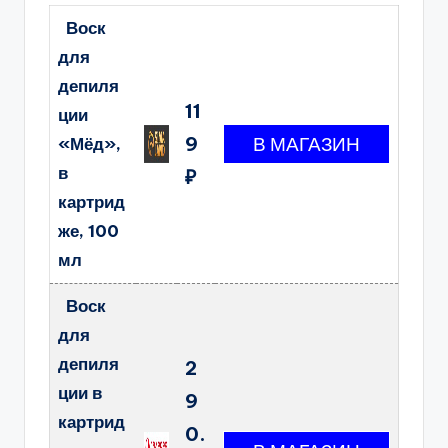
Воск
для
депиля
11
ции
9
«Мёд»,
в
₽
картрид
же, 100
мл
Воск
для
депиля
2
ции в
9
картрид
0.