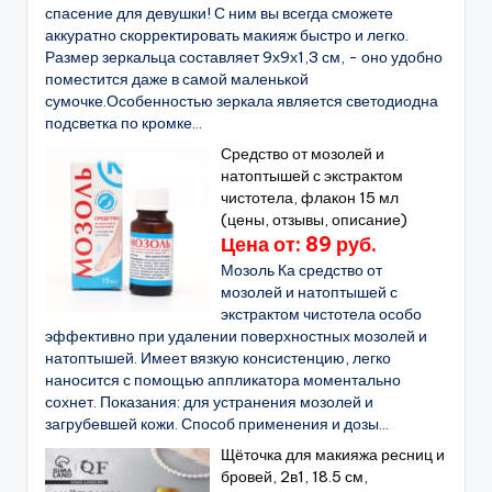
спасение для девушки! С ним вы всегда сможете
аккуратно скорректировать макияж быстро и легко.
Размер зеркальца составляет 9х9х1,3 см, - оно удобно
поместится даже в самой маленькой
сумочке.Особенностью зеркала является светодиодна
подсветка по кромке...
Средство от мозолей и
натоптышей с экстрактом
чистотела, флакон 15 мл
(цены, отзывы, описание)
Цена от: 89 руб.
Мозоль Ка средство от
мозолей и натоптышей с
экстрактом чистотела особо
эффективно при удалении поверхностных мозолей и
натоптышей. Имеет вязкую консистенцию, легко
наносится с помощью аппликатора моментально
сохнет. Показания: для устранения мозолей и
загрубевшей кожи. Способ применения и дозы...
Щёточка для макияжа ресниц и
бровей, 2в1, 18.5 см,