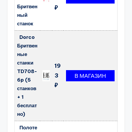
Бритвен
₽
ный
станок
Dorco
Бритвен
ные
станки
19
TD708-
3
6p (5
₽
станков
+ 1
бесплат
но)
Полоте