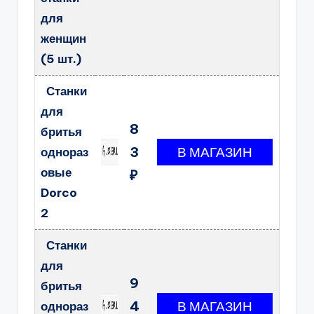
для
женщин
(5 шт.)
Станки
для
8
бритья
3
однораз
овые
₽
Dorco
2
Станки
для
9
бритья
4
однораз