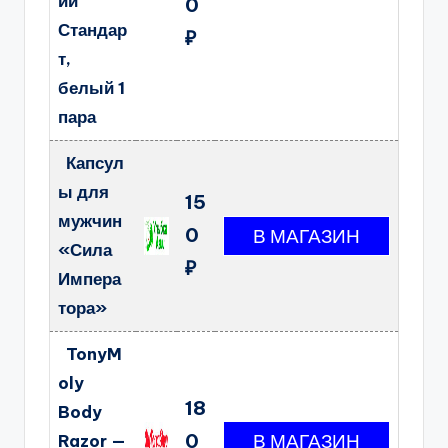
ии
0
Стандар
₽
т,
белый 1
пара
Капсул
ы для
15
мужчин
0
«Сила
₽
Импера
тора»
TonyM
oly
18
Body
0
Razor —