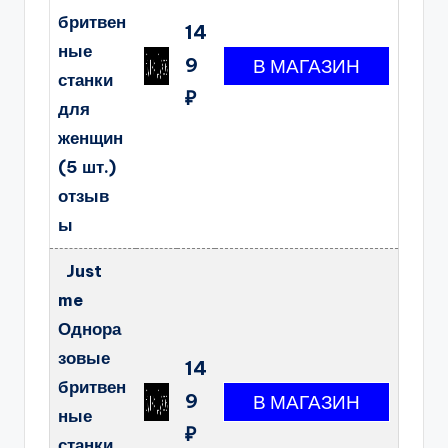
бритвен
14
ные
9
станки
₽
для
женщин
(5 шт.)
отзыв
ы
Just
me
Однора
зовые
14
бритвен
9
ные
₽
станки