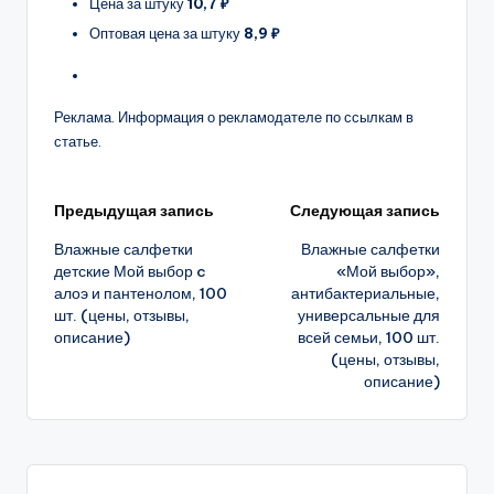
Цена за штуку
10,7 ₽
Оптовая цена за штуку
8,9 ₽
Реклама. Информация о рекламодателе по ссылкам в
статье.
Навигация
Предыдущая запись
Следующая запись
Влажные салфетки
Влажные салфетки
записи
детские Мой выбор c
«Мой выбор»,
алоэ и пантенолом, 100
антибактериальные,
шт. (цены, отзывы,
универсальные для
описание)
всей семьи, 100 шт.
(цены, отзывы,
описание)