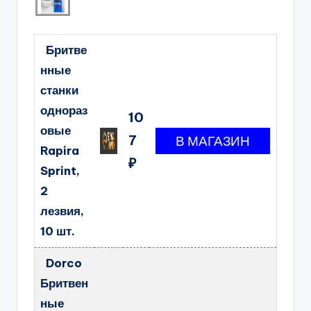
Бритве
нные
станки
однораз
10
овые
7
Rapira
₽
Sprint,
2
лезвия,
10 шт.
Dorco
Бритвен
ные