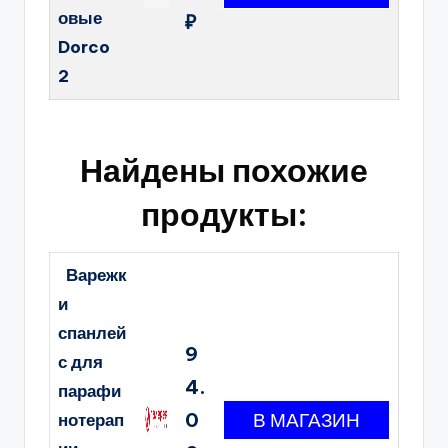
овые
₽
Dorco
2
Найдены похожие
продукты:
Варежк
и
спанлей
9
с для
4.
парафи
0
нотерап