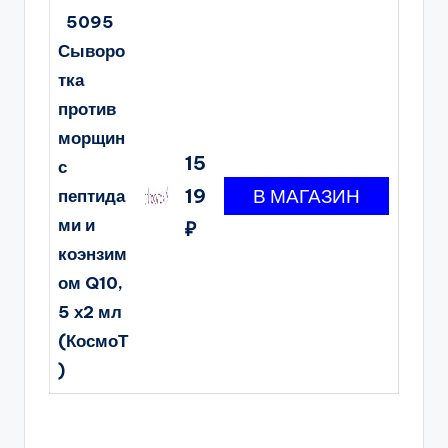
5095
Сыворо
тка
против
морщин
15
с
19
пептида
ми и
₽
коэнзим
ом Q10,
5 х2 мл
(КосмоТ
)