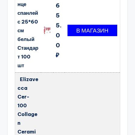
нце
6
спанлей
5
с 25*60
5.
см
0
белый
0
Стандар
₽
т 100
шт
Elizave
cca
Cer-
100
Collage
n
Cerami