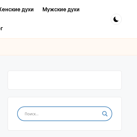
енские духи
Мужские духи
г