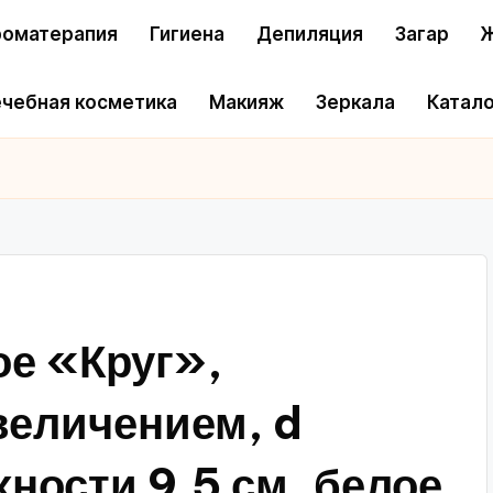
оматерапия
Гигиена
Депиляция
Загар
Ж
чебная косметика
Макияж
Зеркала
Катало
ое «Круг»,
величением, d
ности 9.5 см, белое