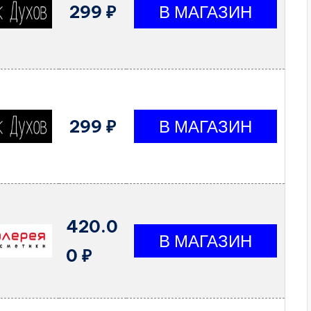
299 ₽
299 ₽
420.0
0 ₽