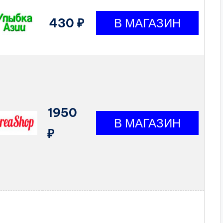
430 ₽
1950
₽