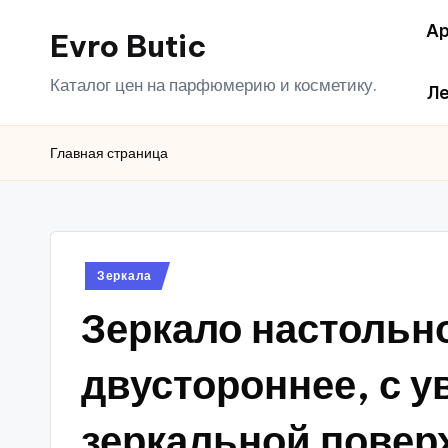
Ар
Evro Butic
Перейти
к
Каталог цен на парфюмерию и косметику.
Ле
содержимому
Главная страница
Опубликовано
Зеркала
в
Зеркало настольн
двустороннее, с у
зеркальной поверх