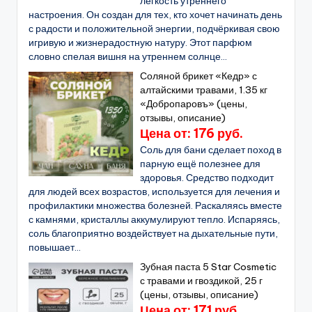
лёгкость утреннего
настроения. Он создан для тех, кто хочет начинать день
с радости и положительной энергии, подчёркивая свою
игривую и жизнерадостную натуру. Этот парфюм
словно спелая вишня на утреннем солнце...
Соляной брикет «Кедр» с
алтайскими травами, 1.35 кг
«Добропаровъ» (цены,
отзывы, описание)
Цена от: 176 руб.
Соль для бани сделает поход в
парную ещё полезнее для
здоровья. Средство подходит
для людей всех возрастов, используется для лечения и
профилактики множества болезней. Раскаляясь вместе
с камнями, кристаллы аккумулируют тепло. Испаряясь,
соль благоприятно воздействует на дыхательные пути,
повышает...
Зубная паста 5 Star Cosmetic
с травами и гвоздикой, 25 г
(цены, отзывы, описание)
Цена от: 171 руб.