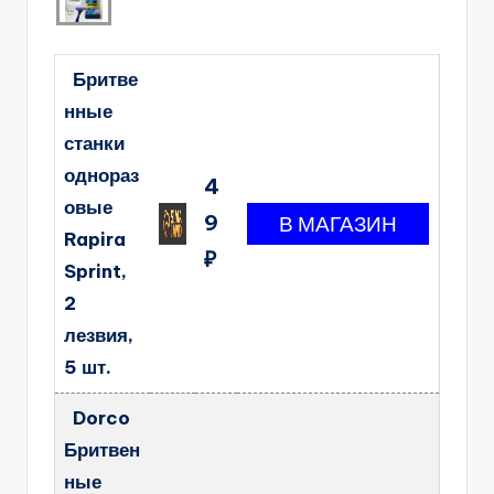
Бритве
нные
станки
однораз
4
овые
9
Rapira
₽
Sprint,
2
лезвия,
5 шт.
Dorco
Бритвен
ные