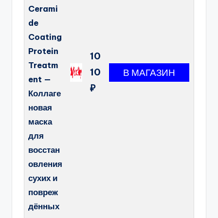
Cerami
de
Coating
Protein
10
Treatm
10
ent —
₽
Коллаге
новая
маска
для
восстан
овления
сухих и
повреж
дённых