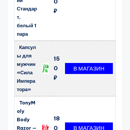
ии
0
Стандар
₽
т,
белый 1
пара
Капсул
ы для
15
мужчин
0
«Сила
₽
Импера
тора»
TonyM
oly
18
Body
0
Razor —