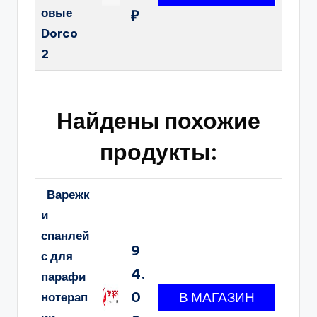
овые
₽
Dorco
2
Найдены похожие
продукты:
Варежк
и
спанлей
9
с для
4.
парафи
0
нотерап