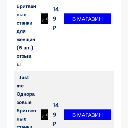
бритвен
14
ные
9
станки
₽
для
женщин
(5 шт.)
отзыв
ы
Just
me
Однора
зовые
14
бритвен
9
ные
₽
станки