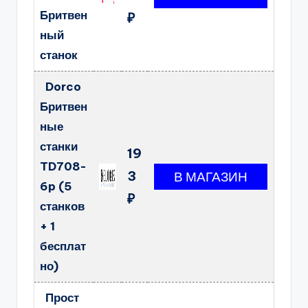
Бритвен
₽
ный
станок
Dorco
Бритвен
ные
станки
19
TD708-
3
6p (5
₽
станков
+ 1
бесплат
но)
Прост