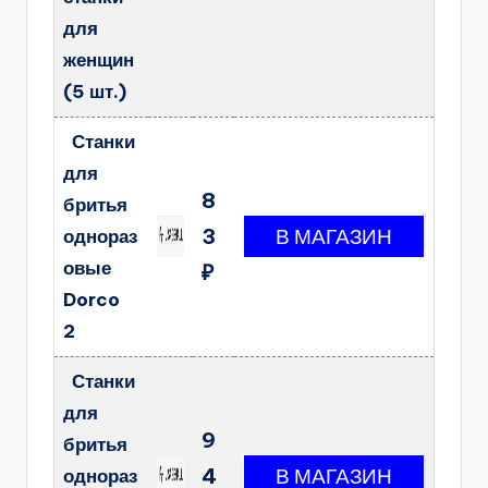
для
женщин
(5 шт.)
Станки
для
8
бритья
3
однораз
овые
₽
Dorco
2
Станки
для
9
бритья
4
однораз