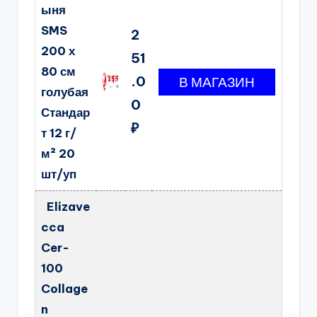
ыня
SMS
2
200 х
51
80 см
.0
голубая
0
Стандар
₽
т 12 г/
м² 20
шт/уп
Elizave
cca
Cer-
100
Collage
n