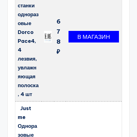
станки
однораз
6
овые
7
Dorco
Pace4,
8
4
₽
лезвия,
увлажн
яющая
полоска
, 4 шт
Just
me
Однора
зовые