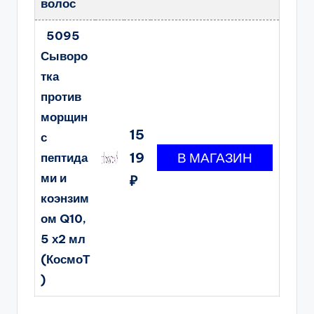
волос
5095
Сыворо
тка
против
морщин
15
с
19
пептида
ми и
₽
коэнзим
ом Q10,
5 х2 мл
(КосмоТ
)