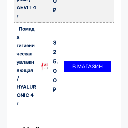
0
AEVIT 4
₽
г
Помад
а
3
гигиени
2
ческая
5.
увлажн
яющая
0
/
0
HYALUR
₽
ONIC 4
г