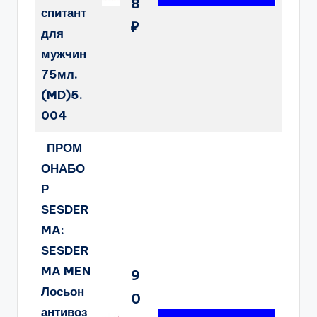
8
спитант
₽
для
мужчин
75мл.
(MD)5.
004
ПРОМ
ОНАБО
Р
SESDER
MA:
SESDER
MA MEN
9
Лосьон
0
антивоз