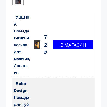
УЦЕНК
А
Помада
7
гигиени
2
ческая
для
₽
мужчин,
Апельс
ин
Belor
Design
Помада
для губ