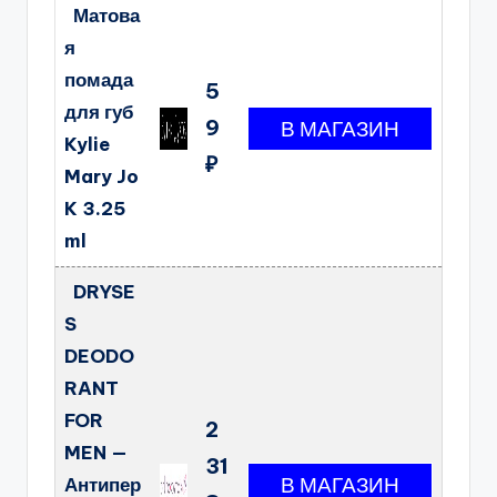
Матова
я
помада
5
для губ
9
Kylie
₽
Mary Jo
K 3.25
ml
DRYSE
S
DEODO
RANT
FOR
2
MEN —
31
Антипер