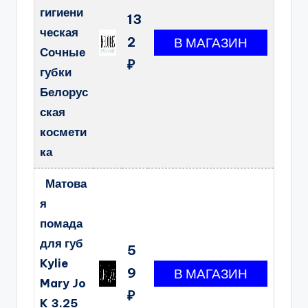
гигиени
13
ческая
2
Сочные
₽
губки
Белорус
ская
космети
ка
Матова
я
помада
для губ
5
Kylie
9
Mary Jo
₽
K 3.25