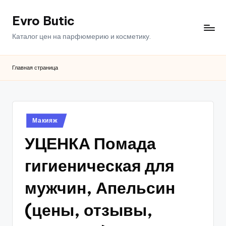
Evro Butic
Перейти
к
Каталог цен на парфюмерию и косметику.
содержимому
Главная страница
Опубликовано
Макияж
в
УЦЕНКА Помада
гигиеническая для
мужчин, Апельсин
(цены, отзывы,