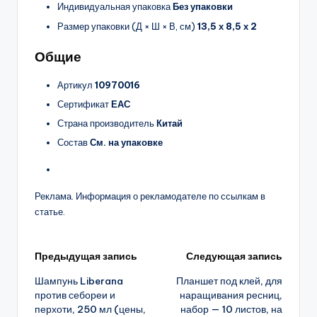
Индивидуальная упаковка
Без упаковки
Размер упаковки (Д × Ш × В, см)
13,5 х 8,5 х 2
Общие
Артикул
10970016
Сертификат
ЕАС
Страна производитель
Китай
Состав
См. на упаковке
Реклама. Информация о рекламодателе по ссылкам в
статье.
Навигация
Предыдущая запись
Следующая запись
Шампунь Liberana
Планшет под клей, для
записи
против себореи и
наращивания ресниц,
перхоти, 250 мл (цены,
набор — 10 листов, на