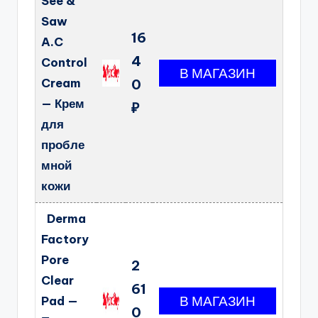
See &
Saw
16
A.C
4
Control
Cream
0
— Крем
₽
для
пробле
мной
кожи
Derma
Factory
Pore
2
Clear
61
Pad —
0