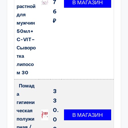
7
растной
6
для
₽
мужчин
50мл+
C-VIT–
Сыворо
тка
липосо
м 30
Помад
3
а
3
гигиени
0.
ческая
полужи
0
рная /