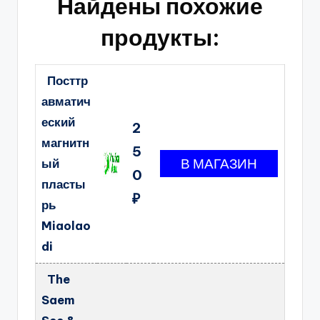
Найдены похожие
продукты:
Посттр
авматич
еский
2
магнитн
5
ый
0
пласты
₽
рь
Miaolao
di
The
Saem