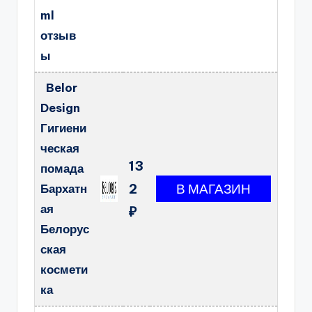
ml
отзыв
ы
Belor
Design
Гигиени
ческая
13
помада
2
Бархатн
ая
₽
Белорус
ская
космети
ка