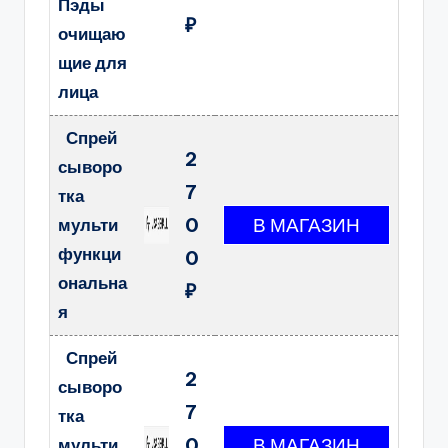
Пэды
₽
очищаю
щие для
лица
Спрей
2
сыворо
7
тка
0
мульти
функци
0
ональна
₽
я
Спрей
2
сыворо
7
тка
0
мульти