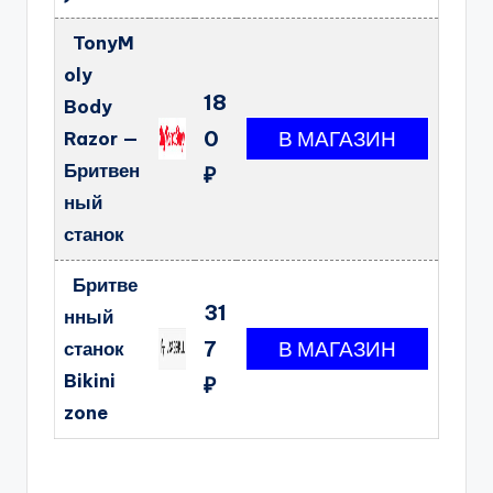
TonyM
oly
18
Body
0
Razor —
Бритвен
₽
ный
станок
Бритве
31
нный
7
станок
Bikini
₽
zone