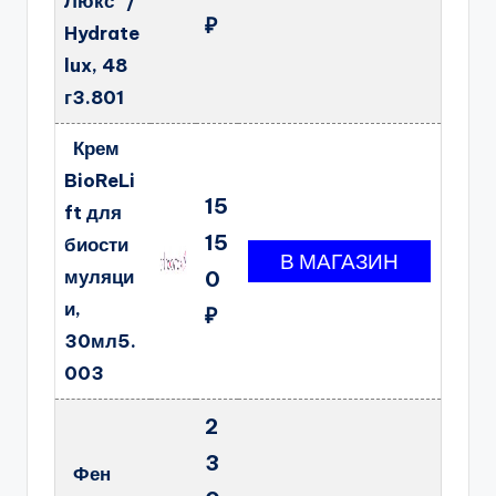
Люкс" /
₽
Hydrate
lux, 48
г3.801
Крем
BioReLi
15
ft для
15
биости
муляци
0
и,
₽
30мл5.
003
2
3
Фен