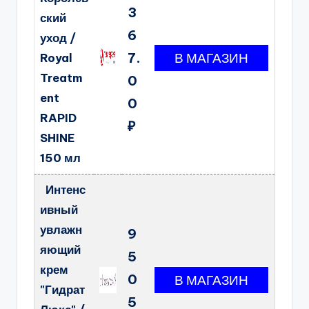
3
ский
6
уход /
7.
Royal
Treatm
0
ent
0
RAPID
₽
SHINE
150 мл
Интенс
ивный
увлажн
9
яющий
5
крем
0
"Гидрат
5