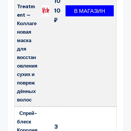
10
Treatm
10
ent —
₽
Коллаге
новая
маска
для
восстан
овления
сухих и
повреж
дённых
волос
Спрей-
блеск
3
Королев