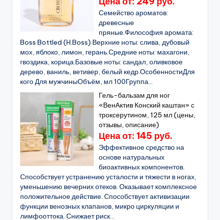
Цена от: 249 руб.
Семейство ароматов:
древесные
пряные.Философия аромата:
Boss Bottled (H.Boss).Верхние ноты: слива, дубовый
мох, яблоко, лимон, герань.Средние ноты: махагони,
гвоздика, корица.Базовые ноты: сандал, оливковое
дерево, ваниль, ветивер, белый кедр.ОсобенностиДля
кого Для мужчиныОбъём, мл 100Группа...
Гель-бальзам для ног
«ВенАктив Конский каштан» с
троксерутином, 125 мл (цены,
отзывы, описание)
Цена от: 145 руб.
Эффективное средство на
основе натуральных
биоактивных компонентов.
Способствует устранению усталости и тяжести в ногах,
уменьшению вечерних отеков. Оказывает комплексное
положительное действие. Способствует активизации
функции венозных клапанов, микро циркуляции и
лимфооттока. Снижает риск...