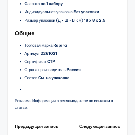
Фасовка
по 1 набору
Индивидуальная упаковка
Без упаковки
Размер упаковки (Д × Ш × В, см)
18 х 8 х 2,5
Общие
Торговая марка
Rapira
Артикул
2261031
Сертификат
СТР
Страна производитель
Россия
Состав
См. на упаковке
Реклама. Информация о рекламодателе по ссылкам в
статье.
Навигация
Предыдущая запись
Следующая запись