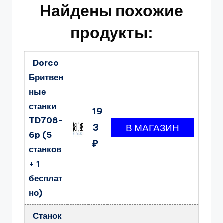
Найдены похожие
продукты:
Dorco
Бритвен
ные
станки
19
TD708-
3
6p (5
₽
станков
+ 1
бесплат
но)
Станок