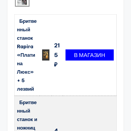
Бритве
нный
станок
21
Rapira
5
«Плати
на
₽
Люкс»
+ 5
лезвий
Бритве
нный
станок и
ножниц
4