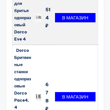
для
51
бритья
4
однораз
овый
₽
Dorco
Eve 4
Dorco
Бритвен
ные
станки
однораз
6
овые
7
Dorco
Pace4,
8
4
₽