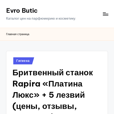
Evro Butic
Перейти
к
Каталог цен на парфюмерию и косметику.
содержимому
Главная страница
Опубликовано
Гигиена
в
Бритвенный станок
Rapira «Платина
Люкс» + 5 лезвий
(цены, отзывы,