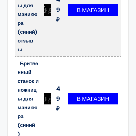
ы для
9
маникю
₽
ра
(синий)
отзыв
ы
Бритве
нный
станок и
4
ножниц
9
ы для
маникю
₽
ра
(синий
)