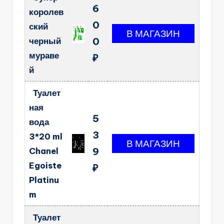
6
королев
0
ский
черный
0
мураве
₽
й
Туалет
ная
5
вода
3
3*20 ml
Chanel
9
Egoiste
₽
Platinu
m
Туалет