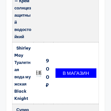
— Крем
солнцез
ащитны
й
водосто
йкий
Shirley
May
9
Туалетн
0
ая
вода му
0
жская
₽
Black
Knight
Супер