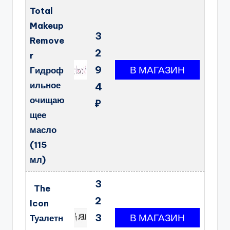
Total
Makeup
3
Remove
2
r
9
Гидроф
ильное
4
очищаю
₽
щее
масло
(115
мл)
3
The
2
Icon
3
Туалетн