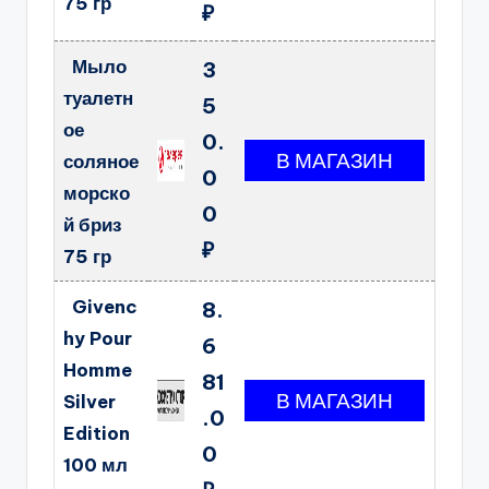
75 гр
₽
Мыло
3
туалетн
5
ое
0.
соляное
0
морско
0
й бриз
₽
75 гр
Givenc
8.
hy Pour
6
Homme
81
Silver
.0
Edition
0
100 мл