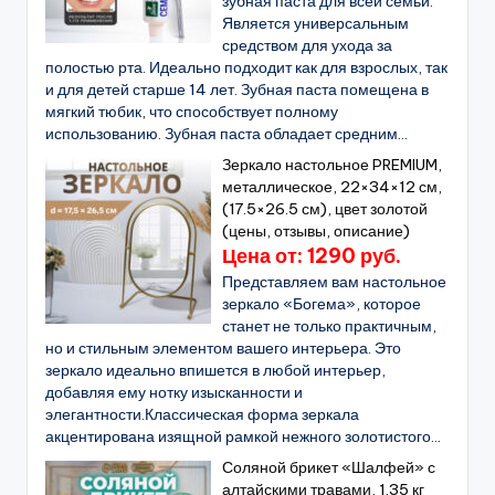
зубная паста для всей семьи.
Является универсальным
средством для ухода за
полостью рта. Идеально подходит как для взрослых, так
и для детей старше 14 лет. Зубная паста помещена в
мягкий тюбик, что способствует полному
использованию. Зубная паста обладает средним...
Зеркало настольное PREMIUM,
металлическое, 22×34×12 см,
(17.5×26.5 см), цвет золотой
(цены, отзывы, описание)
Цена от: 1290 руб.
Представляем вам настольное
зеркало «Богема», которое
станет не только практичным,
но и стильным элементом вашего интерьера. Это
зеркало идеально впишется в любой интерьер,
добавляя ему нотку изысканности и
элегантности.Классическая форма зеркала
акцентирована изящной рамкой нежного золотистого...
Соляной брикет «Шалфей» с
алтайскими травами, 1.35 кг