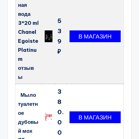
ная
вода
5
3*20 ml
3
Chanel
Egoiste
9
Platinu
₽
m
отзыв
ы
3
Мыло
8
туалетн
0.
ое
дубовы
0
й мох
0