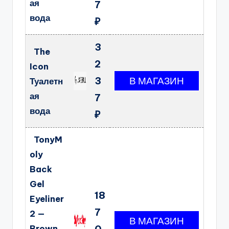
ая
7
вода
₽
3
The
2
Icon
3
Туалетн
ая
7
вода
₽
TonyM
oly
Back
Gel
18
Eyeliner
7
2 —
Brown
0