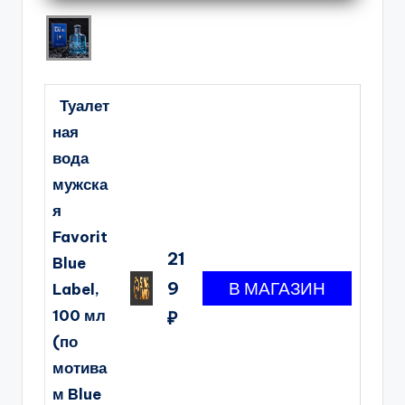
Туалет
ная
вода
мужска
я
Favorit
21
Blue
9
Label,
100 мл
₽
(по
мотива
м Blue