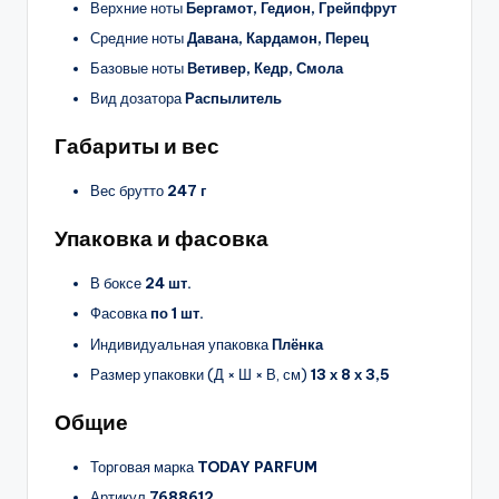
Верхние ноты
Бергамот, Гедион, Грейпфрут
Средние ноты
Давана, Кардамон, Перец
Базовые ноты
Ветивер, Кедр, Смола
Вид дозатора
Распылитель
Габариты и вес
Вес брутто
247 г
Упаковка и фасовка
В боксе
24 шт.
Фасовка
по 1 шт.
Индивидуальная упаковка
Плёнка
Размер упаковки (Д × Ш × В, см)
13 х 8 х 3,5
Общие
Торговая марка
TODAY PARFUM
Артикул
7688612