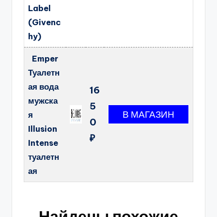
Label
(Givenc
hy)
Emper
Туалетн
ая вода
16
мужска
5
я
0
Illusion
₽
Intense
туалетн
ая
Найдены похожие