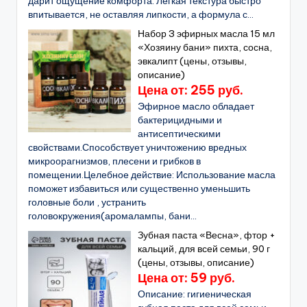
дарит ощущение комфорта. Лёгкая текстура быстро
впитывается, не оставляя липкости, а формула с...
Набор 3 эфирных масла 15 мл
«Хозяину бани» пихта, сосна,
эвкалипт (цены, отзывы,
описание)
Цена от: 255 руб.
Эфирное масло обладает
бактерицидными и
антисептическими
свойствами.Способствует уничтожению вредных
микроорагнизмов, плесени и грибков в
помещении.Целебное действие: Использование масла
поможет избавиться или существенно уменьшить
головные боли , устранить
головокружения(аромалампы, бани...
Зубная паста «Весна», фтор +
кальций, для всей семьи, 90 г
(цены, отзывы, описание)
Цена от: 59 руб.
Описание: гигиеническая