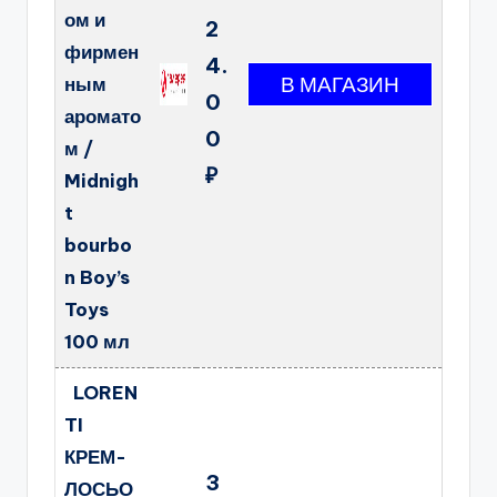
ом и
2
фирмен
4.
ным
0
аромато
0
м /
₽
Midnigh
t
bourbo
n Boy’s
Toys
100 мл
LOREN
TI
КРЕМ-
3
ЛОСЬО