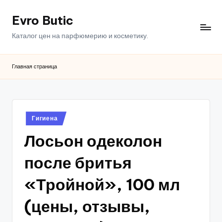
Evro Butic
Перейти
к
Каталог цен на парфюмерию и косметику.
содержимому
Главная страница
Опубликовано
Гигиена
в
Лосьон одеколон
после бритья
«Тройной», 100 мл
(цены, отзывы,