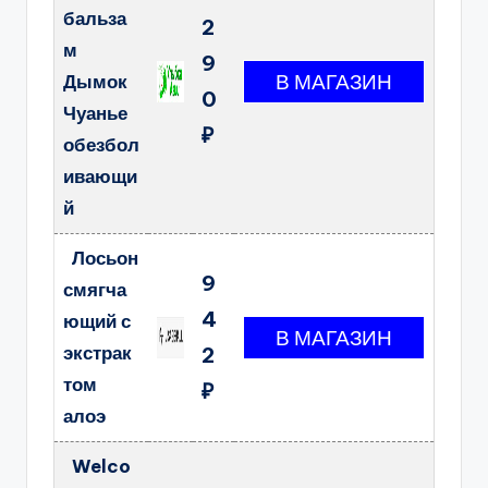
бальза
2
м
9
Дымок
0
Чуанье
₽
обезбол
ивающи
й
Лосьон
9
смягча
4
ющий с
экстрак
2
том
₽
алоэ
Welco