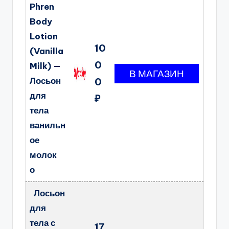
Phren
Body
Lotion
10
(Vanilla
0
Milk) —
Лосьон
0
для
₽
тела
ванильн
ое
молок
о
Лосьон
для
тела с
17