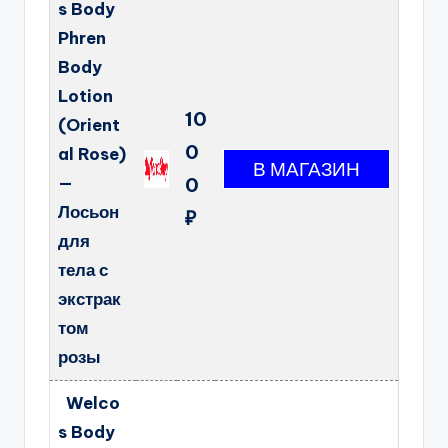
s Body
Phren
Body
Lotion
10
(Orient
0
al Rose)
—
0
Лосьон
₽
для
тела с
экстрак
том
розы
Welco
s Body