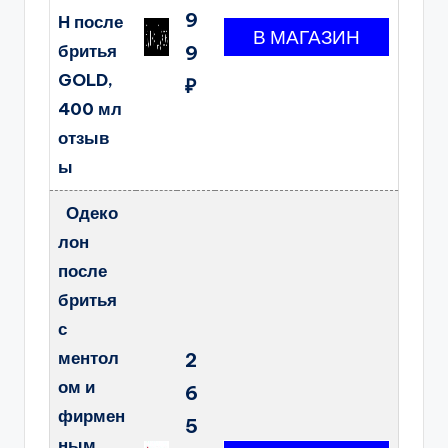
9
Н после
бритья
9
GOLD,
₽
400 мл
отзыв
ы
Одеко
лон
после
бритья
с
ментол
2
ом и
6
фирмен
5
ным