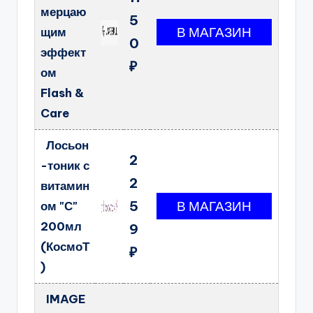
мерцаю
5
щим
0
эффект
₽
ом
Flash &
Care
Лосьон
2
-тоник с
2
витамин
5
ом "С"
200мл
9
(КосмоТ
₽
)
IMAGE