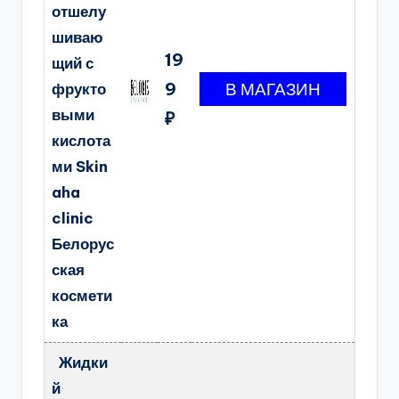
отшелу
шиваю
19
щий с
9
фрукто
выми
₽
кислота
ми Skin
aha
clinic
Белорус
ская
космети
ка
Жидки
й