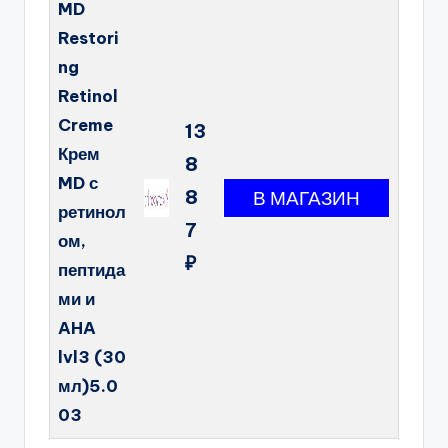
MD
Restori
ng
Retinol
Creme
13
Крем
8
MD с
8
ретинол
7
ом,
₽
пептида
ми и
AHA
lvl3 (30
мл)5.0
03