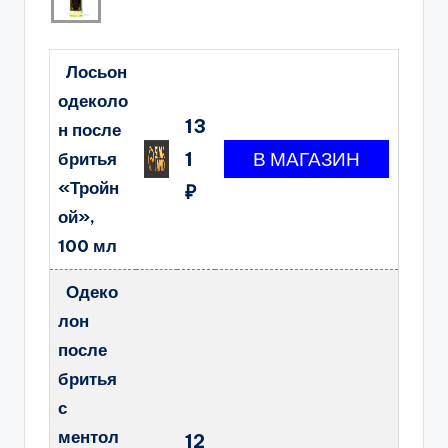
Лосьон
одеколо
13
н после
1
бритья
«Тройн
₽
ой»,
100 мл
Одеко
лон
после
бритья
с
ментол
12