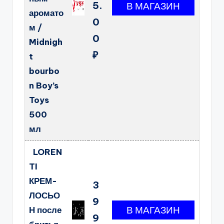
5.
аромато
0
м /
0
Midnigh
₽
t
bourbo
n Boy’s
Toys
500
мл
LOREN
TI
КРЕМ-
3
ЛОСЬО
9
Н после
9