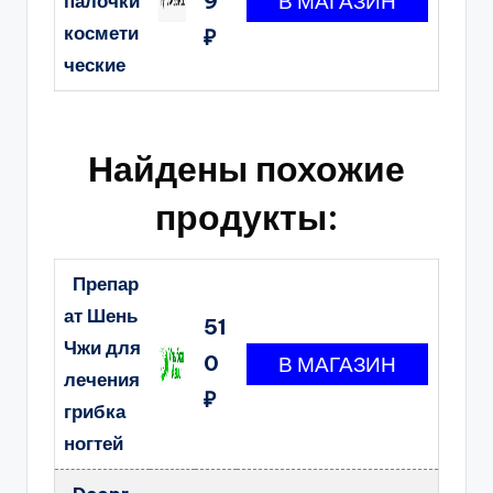
9
палочки
космети
₽
ческие
Найдены похожие
продукты:
Препар
ат Шень
51
Чжи для
0
лечения
₽
грибка
ногтей