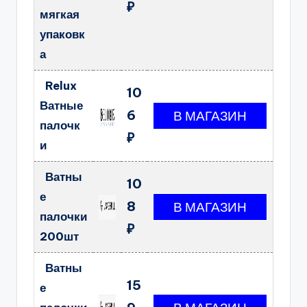
₽
мягкая
упаковк
а
Relux
10
Ватные
6
палочк
₽
и
Ватны
10
е
8
палочки
₽
200шт
Ватны
15
е