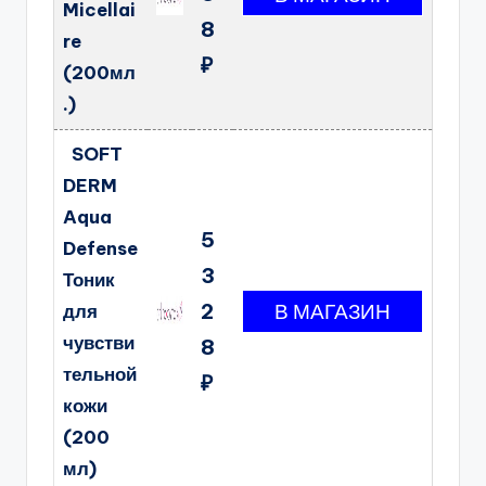
Micellai
8
re
₽
(200мл
.)
SOFT
DERM
Aqua
5
Defense
3
Тоник
2
для
чувстви
8
тельной
₽
кожи
(200
мл)