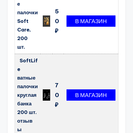
е
5
палочки
0
Soft
Care,
₽
200
шт.
SoftLif
e
ватные
7
палочки
0
круглая
банка
₽
200 шт.
отзыв
ы