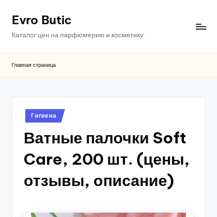
Evro Butic
Перейти
к
Каталог цен на парфюмерию и косметику.
содержимому
Главная страница
Опубликовано
Гигиена
в
Ватные палочки Soft
Care, 200 шт. (цены,
отзывы, описание)