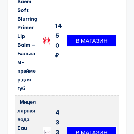
Saem
Soft
Blurring
14
Primer
5
Lip
Balm —
0
Бальза
₽
м-
прайме
р для
губ
Мицел
лярная
4
вода
3
Eau
3