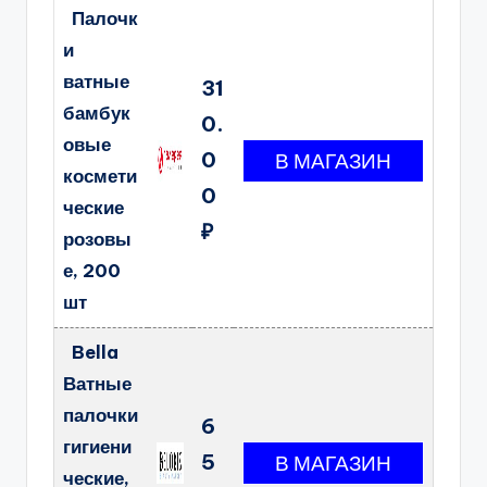
Палочк
и
ватные
31
бамбук
0.
овые
0
космети
0
ческие
₽
розовы
е, 200
шт
Bella
Ватные
палочки
6
гигиени
5
ческие,