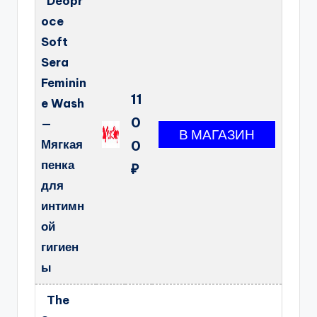
Deopr
oce
Soft
Sera
Feminin
11
e Wash
0
—
Мягкая
0
пенка
₽
для
интимн
ой
гигиен
ы
The