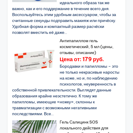
идеального образа так же
важно, как и его поддержание в течение всего дня.
Воспользуйтесь этим удобным аксессуаром, чтобы за
считанные секунды подправить макияж или причёску.
Удобная форма и компактный размер расчёски
позволят вместить её даже...
Антипапиллом гель
косметический, 5 мл (цены,
отзывы, описание)
Цена от: 179 руб.
Бородавки и папилломы – это
не только некрасивые наросты
на коже, но и, по наблюдению
психологов, неуверенность в
собственной привлекательности. Выглядят данные
образования крайне неэстетично. К тому же
папилломы, имеющие «ножку», склонны к
травматизации с возможными негативными
последствиями. Все...
Гель Салицинк SOS
локального действия для