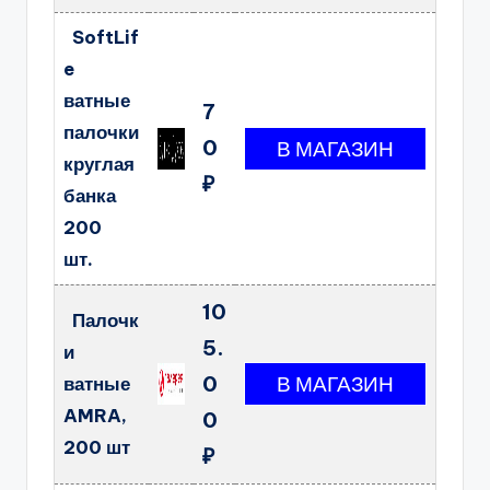
SoftLif
e
ватные
7
палочки
0
круглая
₽
банка
200
шт.
10
Палочк
5.
и
0
ватные
AMRA,
0
200 шт
₽