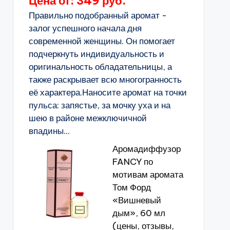
Цена от: 349 руб.
Правильно подобранный аромат -
залог успешного начала дня
современной женщины. Он помогает
подчеркнуть индивидуальность и
оригинальность обладательницы, а
также раскрывает всю многогранность
её характера.Наносите аромат на точки
пульса: запястье, за мочку уха и на
шею в районе межключичной
впадины...
Аромадиффузор
FANCY по
мотивам аромата
Том Форд
«Вишневый
дым», 60 мл
(цены, отзывы,