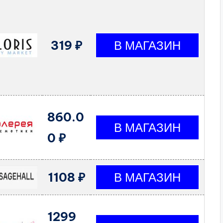
319 ₽
860.0
0 ₽
1108 ₽
1299