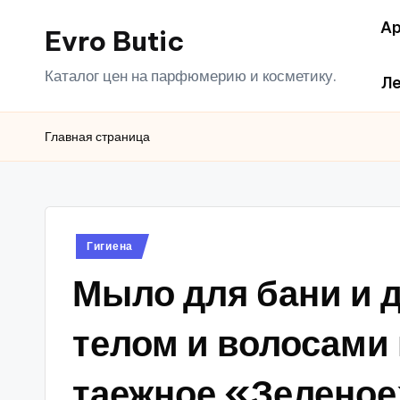
Ар
Evro Butic
Перейти
к
Каталог цен на парфюмерию и косметику.
Ле
содержимому
Главная страница
Опубликовано
Гигиена
в
Мыло для бани и д
телом и волосами
таежное «Зеленое