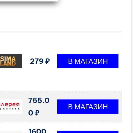
279 ₽
755.0
0 ₽
1600