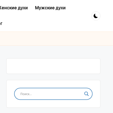
енские духи
Мужские духи
г