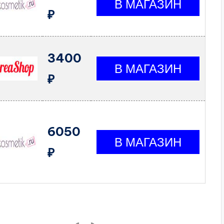
₽
3400
₽
6050
₽