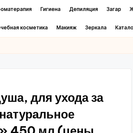
оматерапия
Гигиена
Депиляция
Загар
Ж
чебная косметика
Макияж
Зеркала
Катало
уша, для ухода за
 натуральное
» 450 мл (цены,