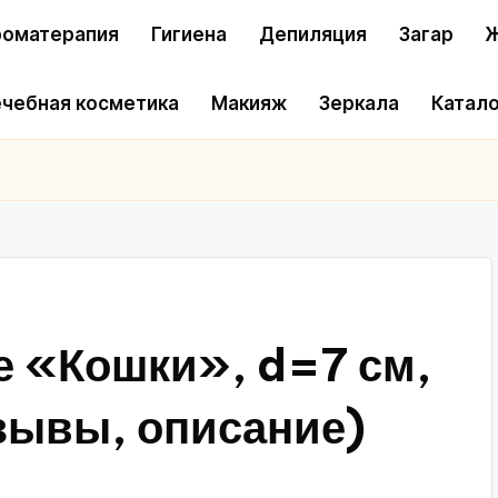
оматерапия
Гигиена
Депиляция
Загар
Ж
чебная косметика
Макияж
Зеркала
Катало
е «Кошки», d=7 см,
тзывы, описание)