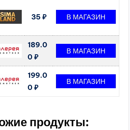
35 ₽
189.0
0 ₽
199.0
0 ₽
ожие продукты: