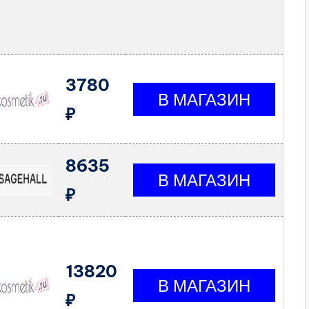
3780
₽
8635
₽
13820
₽