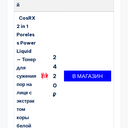
й
CosRX
2 in 1
Poreles
s Power
Liquid
2
— Тонер
4
для
2
сужения
пор на
0
лице с
₽
экстрак
том
коры
белой