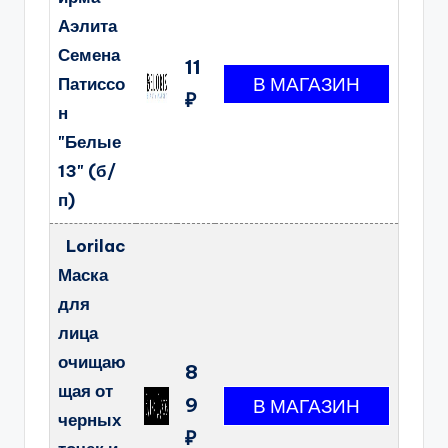
Аэлита
Семена
11
Патиссо
₽
н
"Белые
13" (б/
п)
Lorilac
Маска
для
лица
очищаю
8
щая от
9
черных
₽