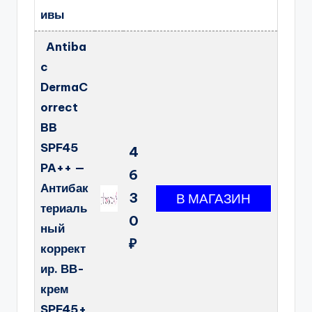
ивы
Antiba
c
DermaC
orrect
BB
SPF45
4
PA++ —
6
Антибак
3
териаль
0
ный
₽
коррект
ир. ВВ-
крем
SPF45+