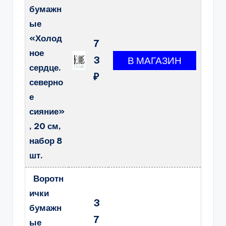
бумажн
ые
«Холод
7
ное
3
сердце.
₽
северно
е
сияние»
, 20 см,
набор 8
шт.
Воротн
ички
3
бумажн
7
ые