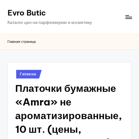
Evro Butic
Перейти
к
Каталог цен на парфюмерию и косметику.
содержимому
Главная страница
Опубликовано
Гигиена
в
Платочки бумажные
«Amra» не
ароматизированные,
10 шт. (цены,