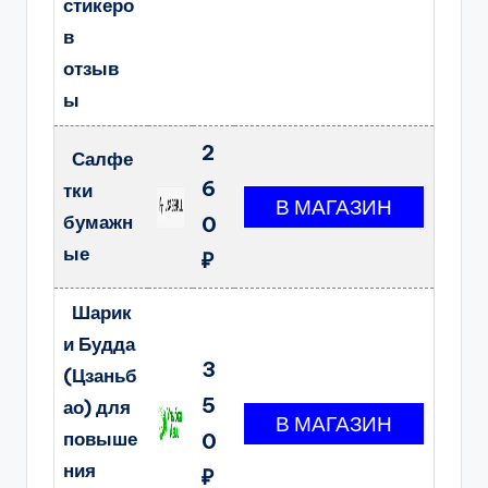
стикеро
в
отзыв
ы
2
Салфе
6
тки
бумажн
0
ые
₽
Шарик
и Будда
3
(Цзаньб
5
ао) для
повыше
0
ния
₽