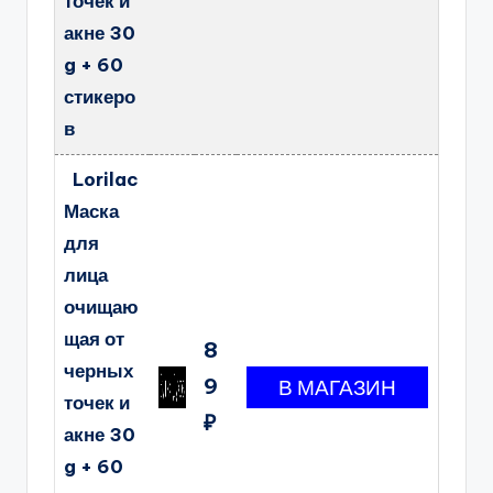
точек и
акне 30
g + 60
стикеро
в
Lorilac
Маска
для
лица
очищаю
щая от
8
черных
9
точек и
₽
акне 30
g + 60