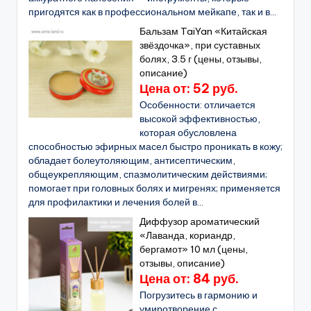
пригодятся как в профессиональном мейкапе, так и в...
Бальзам TaiYan «Китайская
звёздочка», при суставных
болях, 3.5 г (цены, отзывы,
описание)
Цена от: 52 руб.
Особенности: отличается
высокой эффективностью,
которая обусловлена
способностью эфирных масел быстро проникать в кожу;
обладает болеутоляющим, антисептическим,
общеукрепляющим, спазмолитическим действиями;
помогает при головных болях и мигренях; применяется
для профилактики и лечения болей в...
Диффузор ароматический
«Лаванда, кориандр,
бергамот» 10 мл (цены,
отзывы, описание)
Цена от: 84 руб.
Погрузитесь в гармонию и
умиротворение с