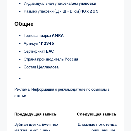
Индивидуальная упаковка
Без упаковки
Размер упаковки (Д × Ш × В, см)
10 х 2 х 5
Общие
Торговая марка
AMRA
Артикул
1112346
Сертификат
ЕАС
Страна производитель
Россия
Состав
Целлюлоза
Реклама. Информация о рекламодателе по ссылкам в
статье.
Навигация
Предыдущая запись
Следующая запись
Зубная щётка Evermex
Влажные полотенца
записи
мягкая, микс (цены,
очищающие,