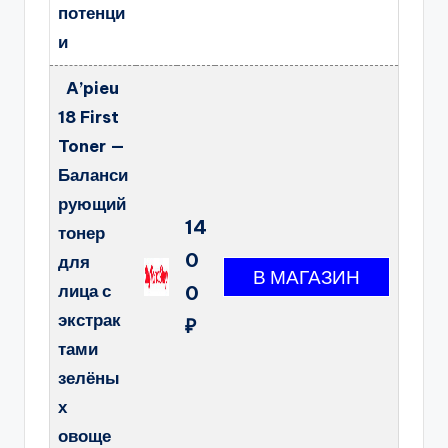
потенци
и
A’pieu
18 First
Toner —
Баланси
рующий
14
тонер
0
для
лица с
0
экстрак
₽
тами
зелёны
х
овоще