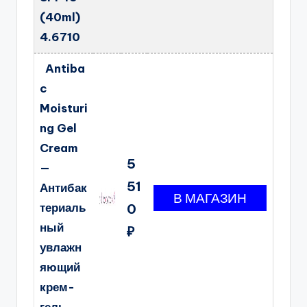
(40ml)
4.6710
Antiba
c
Moisturi
ng Gel
Cream
5
—
51
Антибак
териаль
0
ный
₽
увлажн
яющий
крем-