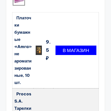
Платоч
ки
бумажн
ые
9.
«Amra»
5
не
₽
аромати
зирован
ные, 10
шт.
Procos
S.A.
Тарелки