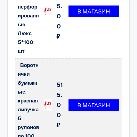
5.
перфор
ированн
0
ые
0
Люкс
₽
5*100
шт
Воротн
ички
бумажн
51
ые,
5.
красная
0
липучка
0
5
₽
рулонов
по 100