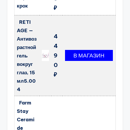
крок
₽
RETI
AGE —
4
Антивоз
4
растной
9
гель
вокруг
0
глаз, 15
₽
мл5.00
4
Farm
Stay
Cerami
de