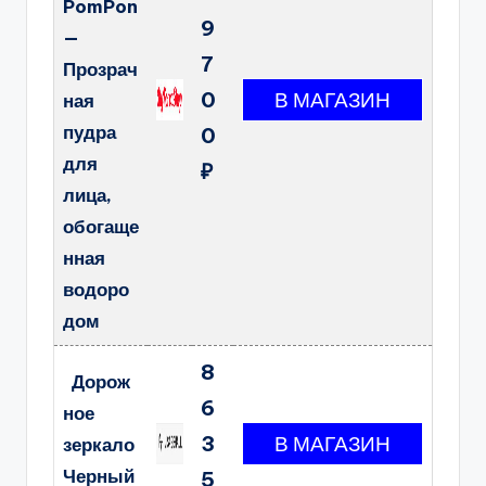
PomPon
9
—
7
Прозрач
0
ная
пудра
0
для
₽
лица,
обогаще
нная
водоро
дом
8
Дорож
6
ное
3
зеркало
Черный
5