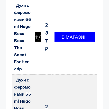
Духи с
феромо
нами 55
2
ml Hugo
3
Boss
Boss
7
The
₽
Scent
For Her
edp
Духи с
феромо
нами 55
ml Hugo
2
Boss