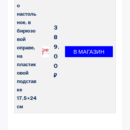
о
настоль
ное, в
3
бирюзо
8
вой
9.
оправе,
на
0
пластик
0
овой
₽
подстав
ке
17,5×24
см