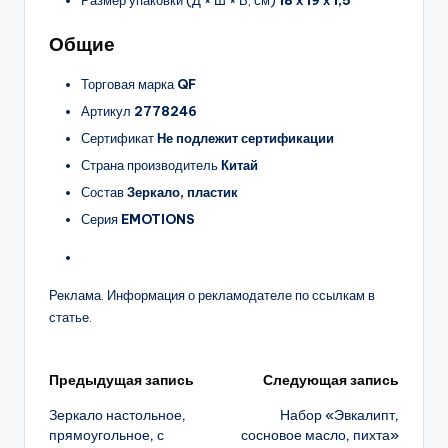
Размер упаковки (Д × Ш × В, см)
18 х 19 х 1,5
Общие
Торговая марка
QF
Артикул
2778246
Сертификат
Не подлежит сертификации
Страна производитель
Китай
Состав
Зеркало, пластик
Серия
EMOTIONS
Реклама. Информация о рекламодателе по ссылкам в
статье.
Навигация
Предыдущая запись
Следующая запись
Зеркало настольное,
Набор «Эвкалипт,
записи
прямоугольное, с
сосновое масло, пихта»