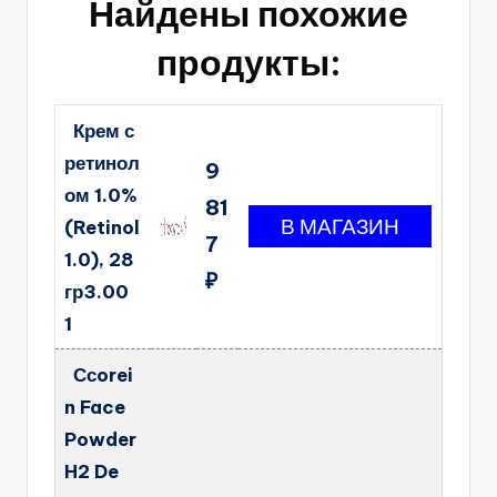
Найдены похожие
продукты:
Крем с
ретинол
9
ом 1.0%
81
(Retinol
7
1.0), 28
₽
гр3.00
1
Ссorei
n Face
Powder
H2 De