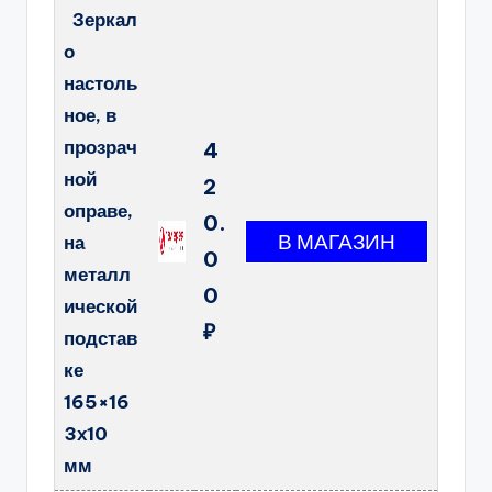
Зеркал
о
настоль
ное, в
прозрач
4
ной
2
оправе,
0.
на
0
металл
0
ической
₽
подстав
ке
165×16
3х10
мм