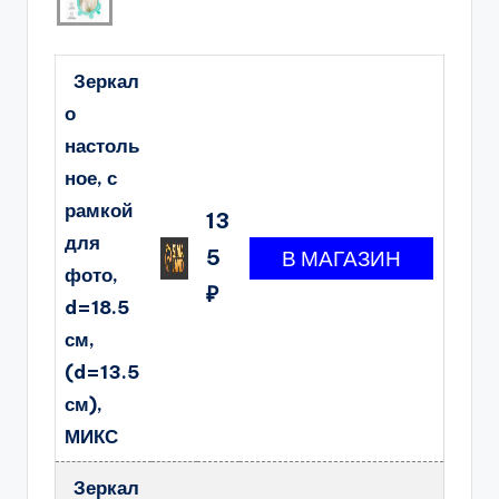
Зеркал
о
настоль
ное, с
рамкой
13
для
5
фото,
₽
d=18.5
см,
(d=13.5
см),
МИКС
Зеркал