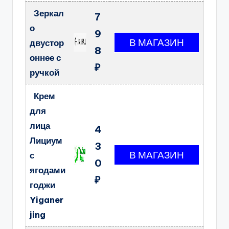
Зеркал
7
о
9
двустор
8
оннее с
₽
ручкой
Крем
для
лица
4
Лициум
3
с
0
ягодами
₽
годжи
Yiganer
jing