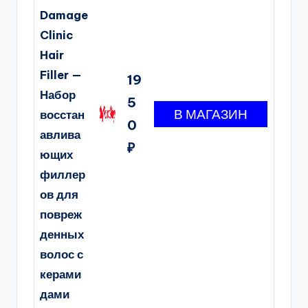
Damage
Clinic
Hair
Filler —
19
Набор
5
восстан
0
авлива
₽
ющих
филлер
ов для
повреж
денных
волос с
керами
дами