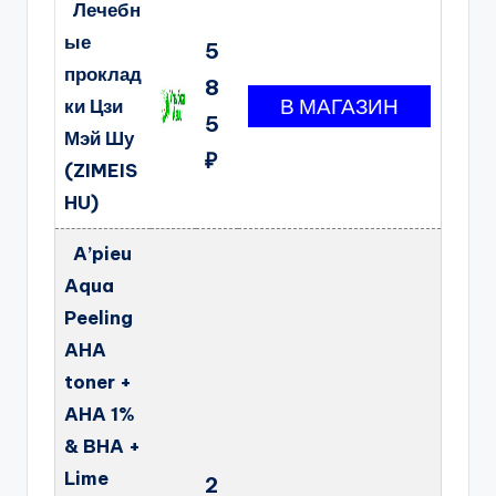
Лечебн
ые
5
проклад
8
ки Цзи
5
Мэй Шу
₽
(ZIMEIS
HU)
A’pieu
Aqua
Peeling
AHA
toner +
AHA 1%
& BHA +
Lime
2