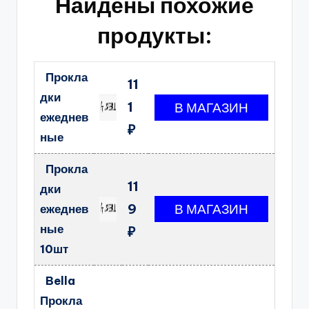
Найдены похожие
продукты:
Прокла
11
дки
1
ежеднев
₽
ные
Прокла
11
дки
9
ежеднев
ные
₽
10шт
Bella
Прокла