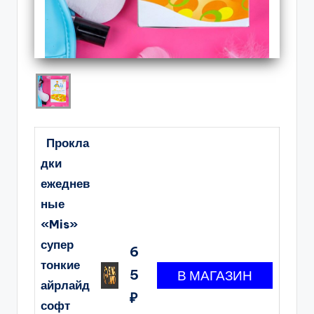
Прокла
дки
ежеднев
ные
«Mis»
супер
6
тонкие
5
айрлайд
₽
софт