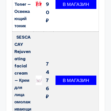
9
Toner —
Освежа
0
ющий
₽
тоник
SESCA
CAY
Rejuven
ating
7
facial
4
cream
7
— Крем
для
6
лица
₽
омолаж
ивающи