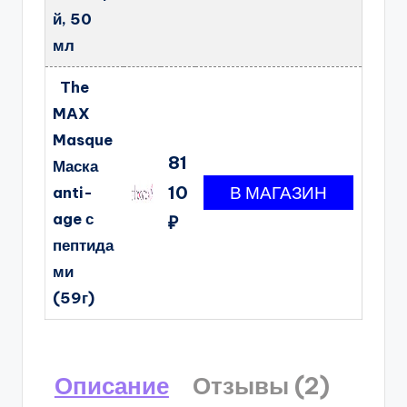
й, 50
мл
The
MAX
Masque
81
Маска
10
anti-
age с
₽
пептида
ми
(59г)
Описание
Отзывы (2)