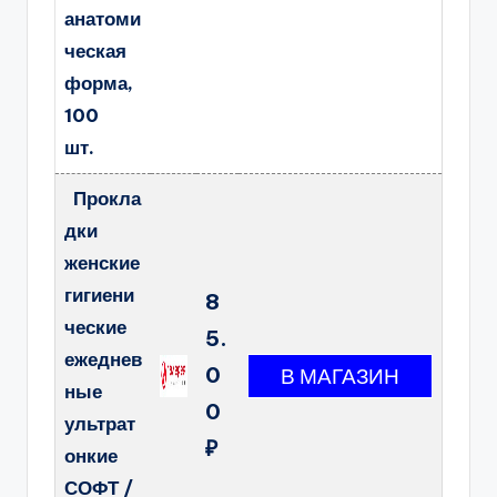
анатоми
ческая
форма,
100
шт.
Прокла
дки
женские
гигиени
8
ческие
5.
ежеднев
0
ные
0
ультрат
₽
онкие
СОФТ /