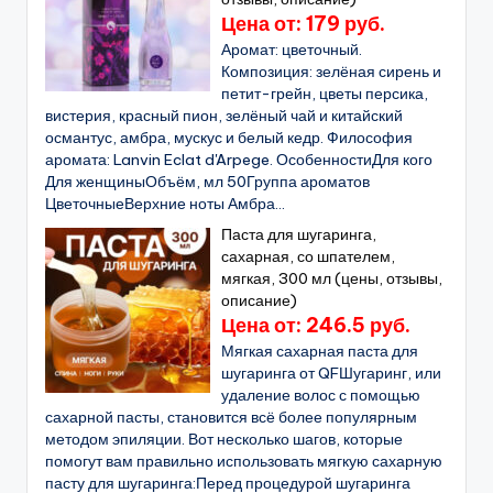
Цена от: 179 руб.
Аромат: цветочный.
Композиция: зелёная сирень и
петит-грейн, цветы персика,
вистерия, красный пион, зелёный чай и китайский
османтус, амбра, мускус и белый кедр. Философия
аромата: Lanvin Eclat d'Arpege. ОсобенностиДля кого
Для женщиныОбъём, мл 50Группа ароматов
ЦветочныеВерхние ноты Амбра...
Паста для шугаринга,
сахарная, со шпателем,
мягкая, 300 мл (цены, отзывы,
описание)
Цена от: 246.5 руб.
Мягкая сахарная паста для
шугаринга от QFШугаринг, или
удаление волос с помощью
сахарной пасты, становится всё более популярным
методом эпиляции. Вот несколько шагов, которые
помогут вам правильно использовать мягкую сахарную
пасту для шугаринга:Перед процедурой шугаринга