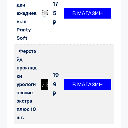
17
дки
5
ежеднев
ные
₽
Panty
Soft
Ферстэ
йд
проклад
19
ки
9
урологи
ческие
₽
экстра
плюс 10
шт.