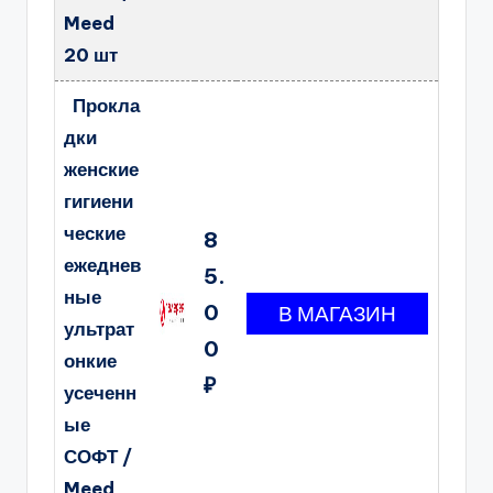
Meed
20 шт
Прокла
дки
женские
гигиени
ческие
8
ежеднев
5.
ные
0
ультрат
0
онкие
₽
усеченн
ые
СОФТ /
Meed