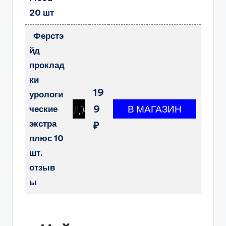
20 шт
Ферстэ
йд
проклад
ки
19
урологи
9
ческие
экстра
₽
плюс 10
шт.
отзыв
ы