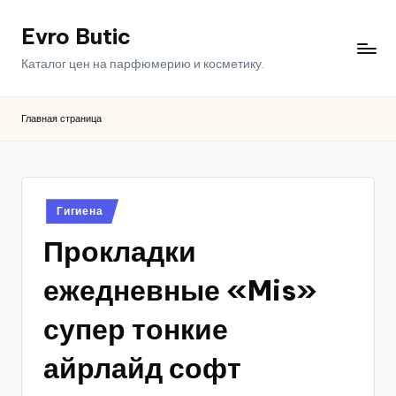
Evro Butic
Перейти
к
Каталог цен на парфюмерию и косметику.
содержимому
Главная страница
Опубликовано
Гигиена
в
Прокладки
ежедневные «Mis»
супер тонкие
айрлайд софт