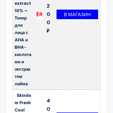
extract
2
10% —
0
Тонер
0
для
₽
лица с
AHA и
BHA-
кислота
ми и
экстрак
том
лайма
Skindo
4
m Fresh
0
Cool