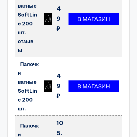
ватные
4
SoftLin
9
e 200
₽
шт.
отзыв
ы
Палочк
и
4
ватные
9
SoftLin
₽
e 200
шт.
10
Палочк
5.
и