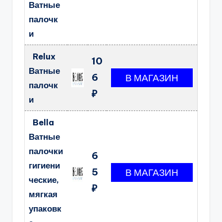
Ватные
палочк
и
Relux
10
Ватные
6
палочк
₽
и
Bella
Ватные
палочки
6
гигиени
5
ческие,
₽
мягкая
упаковк