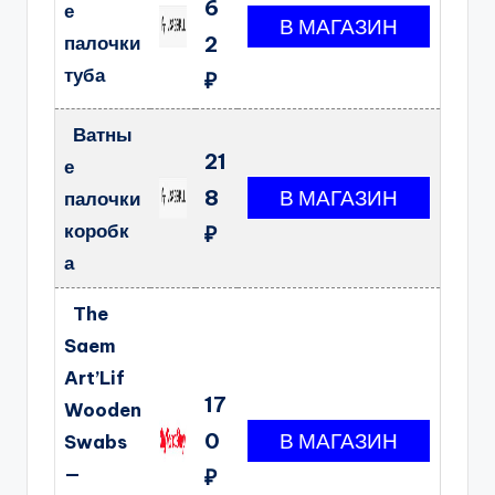
6
е
палочки
2
туба
₽
Ватны
21
е
8
палочки
коробк
₽
а
The
Saem
Art’Lif
17
Wooden
0
Swabs
—
₽