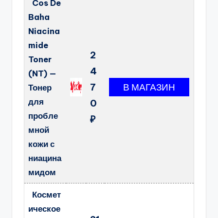
Cos De
Baha
Niacina
mide
2
Toner
4
(NT) —
7
Тонер
для
0
пробле
₽
мной
кожи с
ниацина
мидом
Космет
ическое