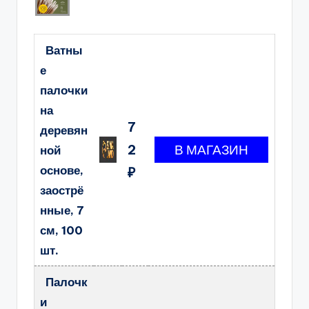
Ватны
е
палочки
на
7
деревян
2
ной
основе,
₽
заострё
нные, 7
см, 100
шт.
Палочк
и