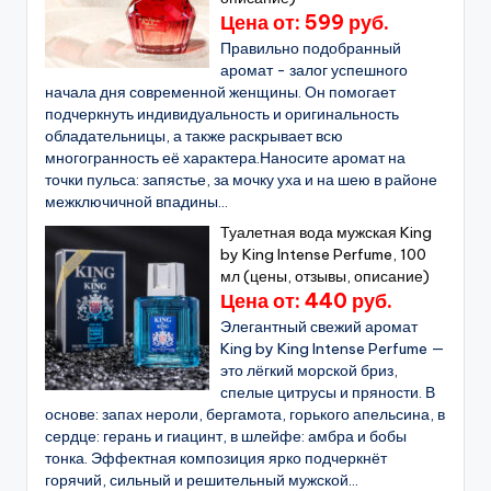
Цена от: 599 руб.
Правильно подобранный
аромат - залог успешного
начала дня современной женщины. Он помогает
подчеркнуть индивидуальность и оригинальность
обладательницы, а также раскрывает всю
многогранность её характера.Наносите аромат на
точки пульса: запястье, за мочку уха и на шею в районе
межключичной впадины...
Туалетная вода мужская King
by King Intense Perfume, 100
мл (цены, отзывы, описание)
Цена от: 440 руб.
Элегантный свежий аромат
King by King Intense Perfume —
это лёгкий морской бриз,
спелые цитрусы и пряности. В
основе: запах нероли, бергамота, горького апельсина, в
сердце: герань и гиацинт, в шлейфе: амбра и бобы
тонка. Эффектная композиция ярко подчеркнёт
горячий, сильный и решительный мужской...