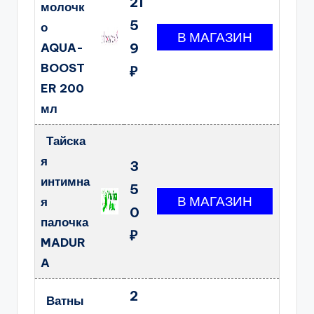
21
молочк
5
о
AQUA-
9
BOOST
₽
ER 200
мл
Тайска
я
3
интимна
5
я
0
палочка
₽
MADUR
A
2
Ватны