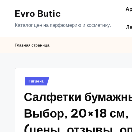
Ар
Evro Butic
Перейти
к
Каталог цен на парфюмерию и косметику.
Ле
содержимому
Главная страница
Опубликовано
Гигиена
в
Салфетки бумажны
Выбор, 20×18 см, 
(цены, отзывы, о