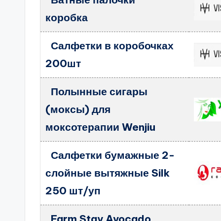
коробка
Салфетки в коробочках
200шт
Полынные сигары
(моксы) для
моксотерапии Wenjiu
Салфетки бумажные 2-
слойные вытяжные Silk
250 шт/уп
Farm Stay Avocado