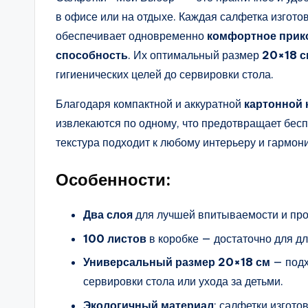
в офисе или на отдыхе. Каждая салфетка изгото
обеспечивает одновременно
комфортное прик
способность
. Их оптимальный размер
20×18 с
гигиенических целей до сервировки стола.
Благодаря компактной и аккуратной
картонной 
извлекаются по одному, что предотвращает бесп
текстура подходит к любому интерьеру и гармони
Особенности:
Два слоя
для лучшей впитываемости и про
100 листов
в коробке — достаточно для д
Универсальный размер 20×18 см
— подх
сервировки стола или ухода за детьми.
Экологичный материал
: салфетки изгото