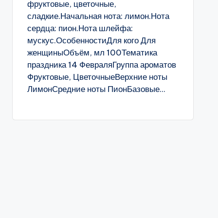
фруктовые, цветочные,
сладкие.Начальная нота: лимон.Нота
сердца: пион.Нота шлейфа:
мускус.ОсобенностиДля кого Для
женщиныОбъём, мл 100Тематика
праздника 14 ФевраляГруппа ароматов
Фруктовые, ЦветочныеВерхние ноты
ЛимонСредние ноты ПионБазовые...