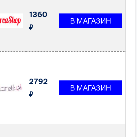
1360
₽
2792
₽