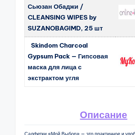
Сьюзан Обаджи /
CLEANSING WIPES by
SUZANOBAGIMD, 25 шт
Skindom Charcoal
Gypsum Pack — Гипсовая
маска для лица с
экстрактом угля
Описание
Салфетки «Мой Выбор» — это практичное и удо