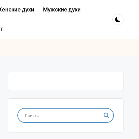
енские духи
Мужские духи
г