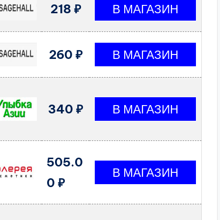
218 ₽
260 ₽
340 ₽
505.0
0 ₽