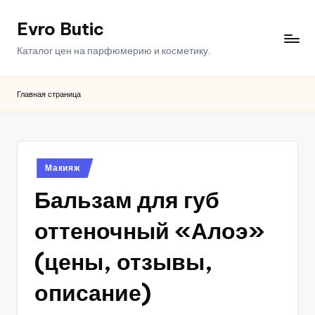
Evro Butic
Перейти
к
Каталог цен на парфюмерию и косметику.
содержимому
Главная страница
Опубликовано
Макияж
в
Бальзам для губ
оттеночный «Алоэ»
(цены, отзывы,
описание)