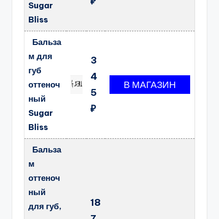
₽
Sugar
Bliss
Бальза
м для
3
губ
4
оттеноч
5
ный
₽
Sugar
Bliss
Бальза
м
оттеноч
ный
18
для губ,
7.