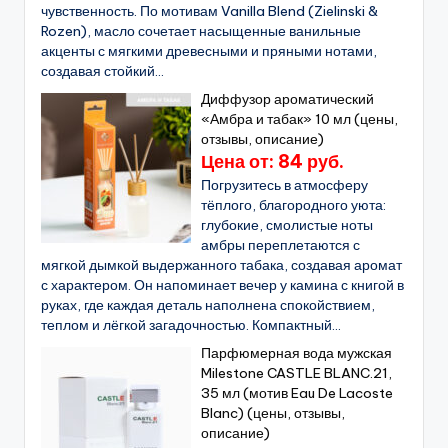
чувственность. По мотивам Vanilla Blend (Zielinski &
Rozen), масло сочетает насыщенные ванильные
акценты с мягкими древесными и пряными нотами,
создавая стойкий...
Диффузор ароматический
«Амбра и табак» 10 мл (цены,
отзывы, описание)
Цена от: 84 руб.
Погрузитесь в атмосферу
тёплого, благородного уюта:
глубокие, смолистые ноты
амбры переплетаются с
мягкой дымкой выдержанного табака, создавая аромат
с характером. Он напоминает вечер у камина с книгой в
руках, где каждая деталь наполнена спокойствием,
теплом и лёгкой загадочностью. Компактный...
Парфюмерная вода мужская
Milestone CASTLE BLANC.21,
35 мл (мотив Eau De Lacoste
Blanc) (цены, отзывы,
описание)