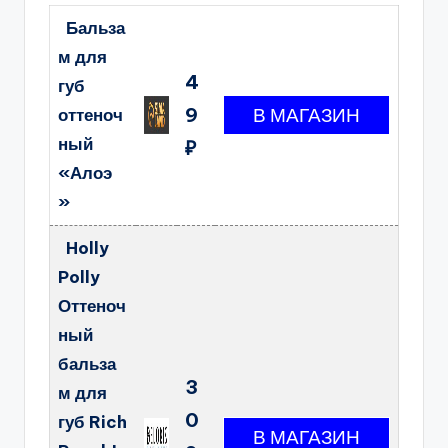
Бальза
м для
4
губ
9
оттеноч
ный
₽
«Алоэ
»
Holly
Polly
Оттеноч
ный
бальза
3
м для
0
губ Rich