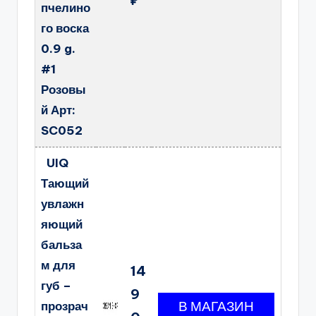
пчелино
го воска
0.9 g.
#1
Розовы
й Арт:
SC052
UIQ
Тающий
увлажн
яющий
бальза
м для
14
губ –
9
прозрач