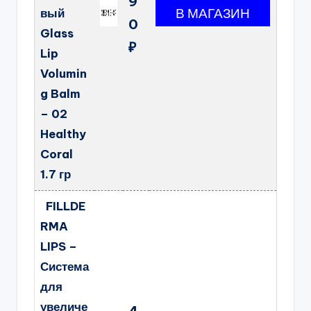
9
вый
0
Glass
₽
Lip
Volumin
g Balm
– 02
Healthy
Coral
1.7 гр
FILLDE
RMA
LIPS –
Система
для
увеличе
4