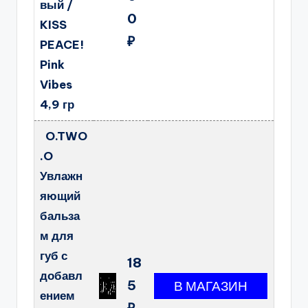
вый /
0
KISS
₽
PEACE!
Pink
Vibes
4,9 гр
O.TWO
.O
Увлажн
яющий
бальза
м для
губ с
18
добавл
5
ением
₽