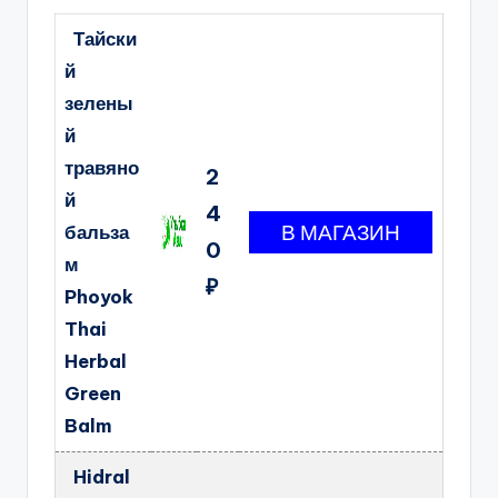
Тайски
й
зелены
й
травяно
2
й
4
бальза
0
м
₽
Phoyok
Thai
Herbal
Green
Balm
Hidral