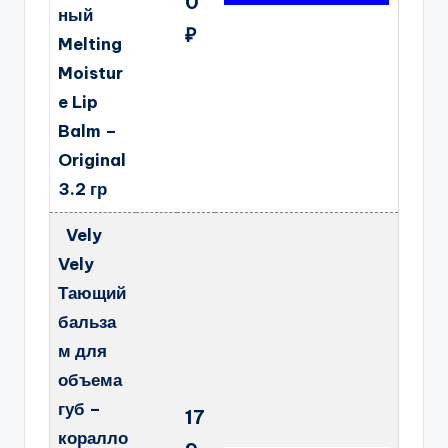
0
ный
₽
Melting
Moistur
e Lip
Balm –
Original
3.2 гр
Vely
Vely
Тающий
бальза
м для
объема
губ –
17
коралло