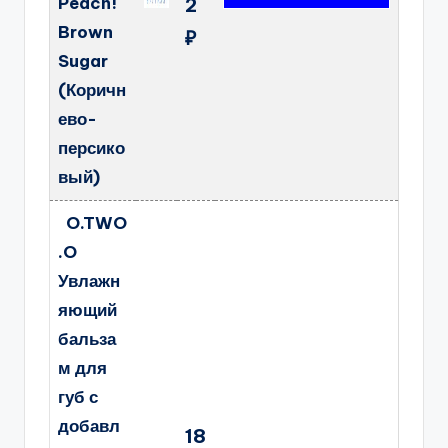
Peach!
2
Brown
₽
Sugar
(Коричн
ево-
персико
вый)
O.TWO
.O
Увлажн
яющий
бальза
м для
губ с
добавл
18