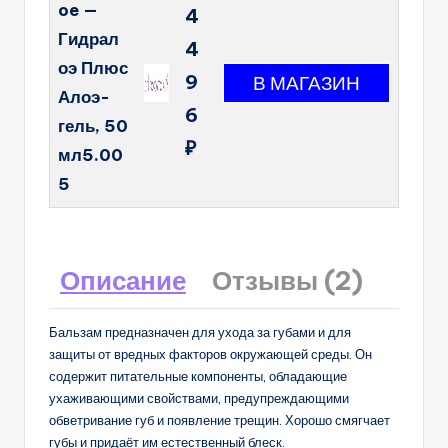
oe —
4
Гидрал
4
оэ Плюс
9
Алоэ-
6
гель, 50
₽
мл5.00
5
Описание
Отзывы (2)
Бальзам предназначен для ухода за губами и для
защиты от вредных факторов окружающей среды. Он
содержит питательные компоненты, обладающие
ухаживающими свойствами, предупреждающими
обветривание губ и появление трещин. Хорошо смягчает
губы и придаёт им естественный блеск.