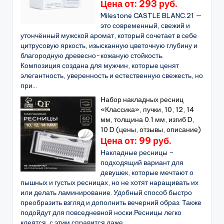
Цена от: 293 руб.
Milestone CASTLE BLANC.21 —
это современный, свежий и
утончённый мужской аромат, который сочетает в себе
цитрусовую яркость, изысканную цветочную глубину и
благородную древесно-кожаную стойкость.
Композиция создана для мужчин, которые ценят
элегантность, уверенность и естественную свежесть, но
при...
Набор накладных ресниц
«Классика», пучки, 10, 12, 14
мм, толщина 0.1 мм, изгиб D,
10 D (цены, отзывы, описание)
Цена от: 99 руб.
Накладные ресницы –
подходящий вариант для
девушек, которые мечтают о
пышных и густых ресницах, но не хотят наращивать их
или делать ламинирование. Удобный способ быстро
преобразить взгляд и дополнить вечерний образ. Также
подойдут для повседневной носки.Ресницы легко
клеятся, с этим справится даже...