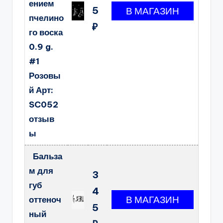
ением
5
пчелино
₽
го воска
0.9 g.
#1
Розовы
й Арт:
SC052
отзыв
ы
Бальза
м для
3
губ
4
оттеноч
5
ный