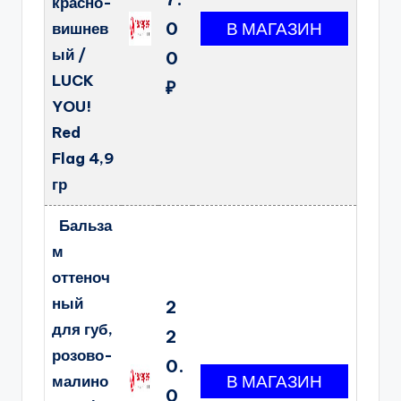
красно-
0
вишнев
ый /
0
LUCK
₽
YOU!
Red
Flag 4,9
гр
Бальза
м
оттеноч
ный
2
для губ,
2
розово-
0.
малино
0