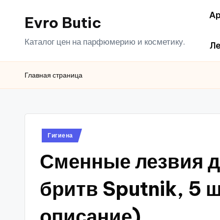
Ар
Evro Butic
Перейти
к
Каталог цен на парфюмерию и косметику.
Ле
содержимому
Главная страница
Опубликовано
Гигиена
в
Сменные лезвия д
бритв Sputnik, 5 
описание)