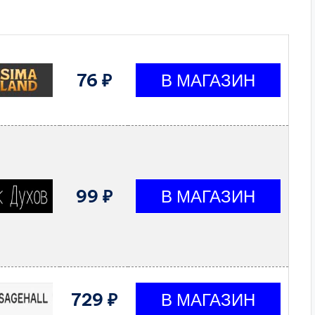
76 ₽
99 ₽
729 ₽