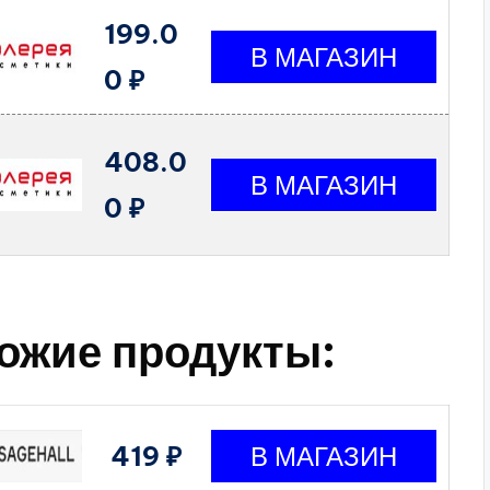
199.0
0 ₽
408.0
0 ₽
ожие продукты:
419 ₽