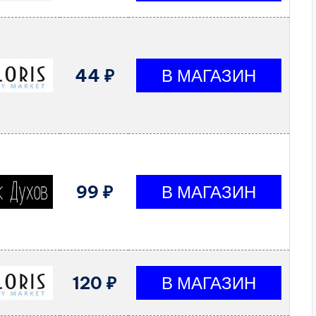
44 ₽
99 ₽
120 ₽