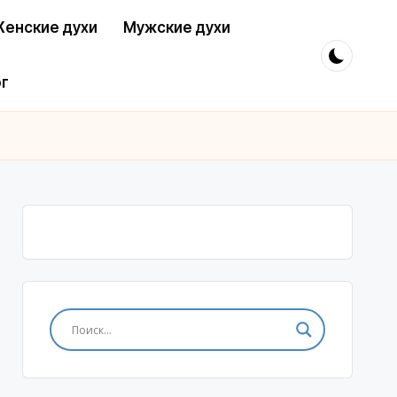
енские духи
Мужские духи
г