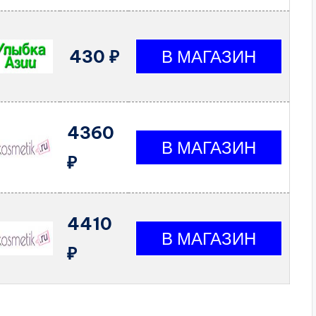
430 ₽
4360
₽
4410
₽