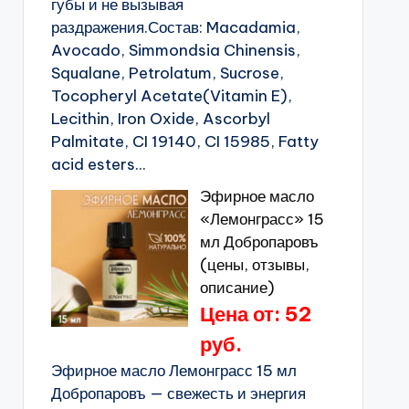
губы и не вызывая
раздражения.Состав: Macadamia,
Avocado, Simmondsia Chinensis,
Squalane, Petrolatum, Sucrose,
Tocopheryl Acetate(Vitamin E),
Lecithin, Iron Oxide, Ascorbyl
Palmitate, CI 19140, CI 15985, Fatty
acid esters...
Эфирное масло
«Лемонграсс» 15
мл Добропаровъ
(цены, отзывы,
описание)
Цена от: 52
руб.
Эфирное масло Лемонграсс 15 мл
Добропаровъ — свежесть и энергия