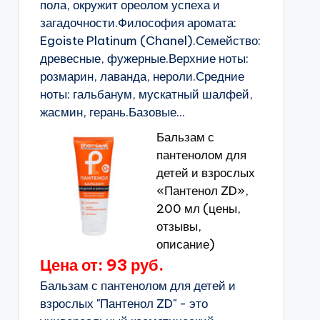
пола, окружит ореолом успеха и
загадочности.Философия аромата:
Egoistе Platinum (Chanel).Семейство:
древесные, фужерные.Верхние ноты:
розмарин, лаванда, нероли.Средние
ноты: гальбанум, мускатный шалфей,
жасмин, герань.Базовые...
Бальзам с
пантенолом для
детей и взрослых
«Пантенол ZD»,
200 мл (цены,
отзывы,
описание)
Цена от: 93 руб.
Бальзам с пантенолом для детей и
взрослых "Пантенол ZD" - это