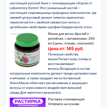
настоящей русской бани с тонизирующим сбором от
Laboratory Katrin! Этот уникальный настой –
настоящая сокровищница природных компонентов, где
свежий цитрусовый аромат лимона гармонично
переплетается с хвойной свежестью пихты и
целебными свойствами шалфея.Каждая капля этого...
Маска для волос Apotek`s
репейная, с витаминами, 250
мл (цены, отзывы, описание)
Цена от: 145 руб.
Полезные свойства
маски:Питает кожу головы и
восстанавливает
волосы.Входящие в состав
натуральные компоненты делают пряди шелковистыми
и мягкими, а также придают им естественный
блеск.Маска облегчает расчёсывание и защищает
волосы от агрессивного воздействия внешней
среды.Для заметного результата...
Растирка согревающая
Vitamuno на основе