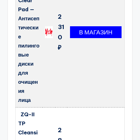
Clear
Pad —
2
Антисеп
31
тически
е
0
пилинго
₽
вые
диски
для
очищен
ия
лица
ZQ-II
TP
2
Cleansi