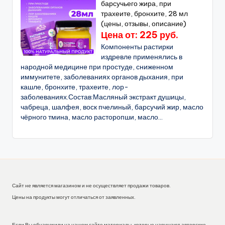
барсучьего жира, при
трахеите, бронхите, 28 мл
(цены, отзывы, описание)
Цена от: 225 руб.
Компоненты растирки
издревле применялись в
народной медицине при простуде, сниженном
иммунитете, заболеваниях органов дыхания, при
кашле, бронхите, трахеите, лор-
заболеваниях.Состав:Масляный экстракт душицы,
чабреца, шалфея, воск пчелиный, барсучий жир, масло
чёрного тмина, масло расторопши, масло...
Сайт не является магазином и не осуществляет продажи товаров.
Цены на продукты могут отличаться от заявленных.
Если Вы обнаружили на нашем сайте материалы, которые нарушают авторские