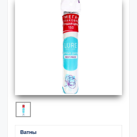
Ватны