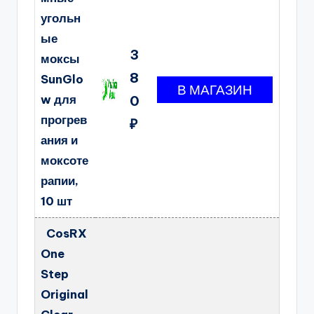
угольн
ые
3
моксы
8
SunGlo
w для
0
прогрев
₽
ания и
моксоте
рапии,
10 шт
CosRX
One
Step
Original