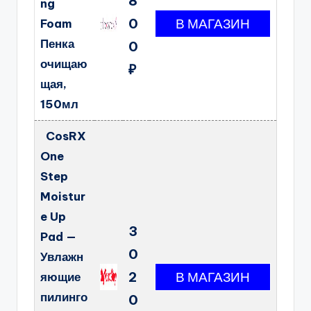
8
ng
0
Foam
Пенка
0
очищаю
₽
щая,
150мл
CosRX
One
Step
Moistur
e Up
3
Pad —
0
Увлажн
2
яющие
пилинго
0