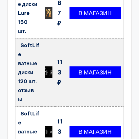
8
е диски
7
Lure
150
₽
шт.
SoftLif
e
11
ватные
3
диски
120 шт.
₽
отзыв
ы
SoftLif
11
e
3
ватные