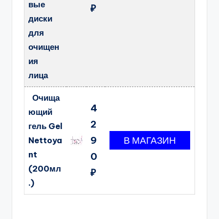
вые
₽
диски
для
очищен
ия
лица
Очища
4
ющий
2
гель Gel
9
Nettoya
nt
0
(200мл
₽
.)