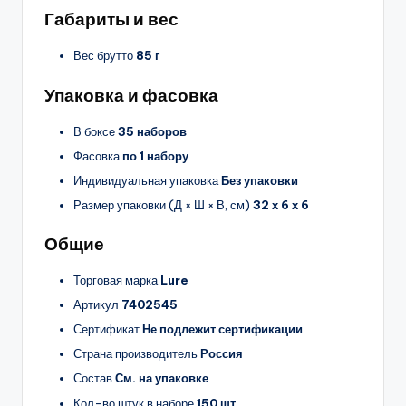
Габариты и вес
Вес брутто
85 г
Упаковка и фасовка
В боксе
35 наборов
Фасовка
по 1 набору
Индивидуальная упаковка
Без упаковки
Размер упаковки (Д × Ш × В, см)
32 х 6 х 6
Общие
Торговая марка
Lure
Артикул
7402545
Сертификат
Не подлежит сертификации
Страна производитель
Россия
Состав
См. на упаковке
Кол-во штук в наборе
150 шт.