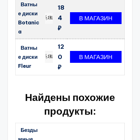
Ватны
18
е диски
4
Botanic
₽
a
12
Ватны
0
е диски
Fleur
₽
Найдены похожие
продукты:
Безды
мные