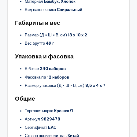
Материал
Бамбук, Хлопок
Вид наконечника
Спиральный
Габариты и вес
Размер (Д × Ш × В, см)
13 х 10 х 2
Вес брутто
49 г
Упаковка и фасовка
В боксе
240 наборов
Фасовка
по 12 наборов
Размер упаковки (Д × Ш × В, см)
8,5 х 4 х 7
Общие
Торговая марка
Крошка Я
Артикул
9829478
Сертификат
ЕАС
Страна производитель
Китай