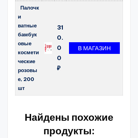
Палочк
и
ватные
31
бамбук
0.
овые
0
космети
0
ческие
₽
розовы
е, 200
шт
Найдены похожие
продукты: