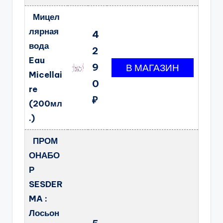
Мицел
лярная
4
вода
2
Eau
9
Micellai
0
re
₽
(200мл
.)
ПРОМ
ОНАБО
Р
SESDER
MA :
Лосьон