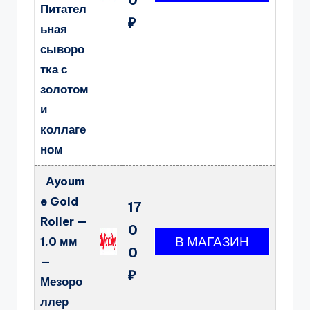
Питател
₽
ьная
сыворо
тка с
золотом
и
коллаге
ном
Ayoum
e Gold
17
Roller —
0
1.0 мм
0
—
₽
Мезоро
ллер