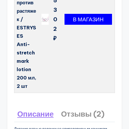
5
против
3
растяже
0
к /
ESTRYS
2
ES
₽
Anti-
stretch
mark
lotion
200 мл,
2 шт
Описание
Отзывы (2)
Детские ватные палочки со спиралевидным кончиком