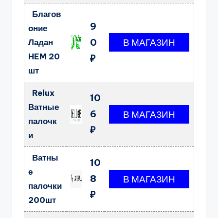
Благов
9
оние
0
Ладан
HEM 20
₽
шт
Relux
10
Ватные
6
палочк
₽
и
Ватны
10
е
8
палочки
₽
200шт