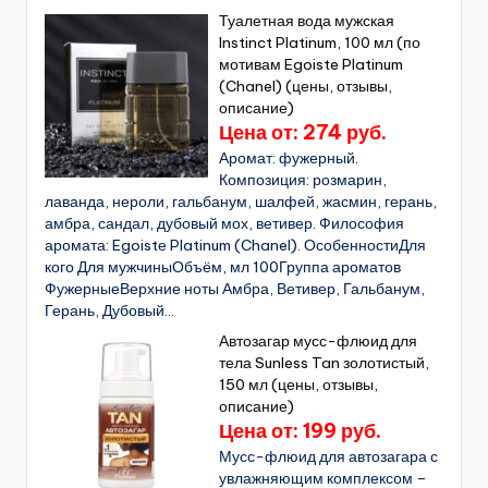
Туалетная вода мужская
Instinct Platinum, 100 мл (по
мотивам Egoiste Platinum
(Chanel) (цены, отзывы,
описание)
Цена от: 274 руб.
Аромат: фужерный.
Композиция: розмарин,
лаванда, нероли, гальбанум, шалфей, жасмин, герань,
амбра, сандал, дубовый мох, ветивер. Философия
аромата: Egoistе Platinum (Chanel). ОсобенностиДля
кого Для мужчиныОбъём, мл 100Группа ароматов
ФужерныеВерхние ноты Амбра, Ветивер, Гальбанум,
Герань, Дубовый...
Автозагар мусс-флюид для
тела Sunless Tan золотистый,
150 мл (цены, отзывы,
описание)
Цена от: 199 руб.
Мусс-флюид для автозагара с
увлажняющим комплексом –