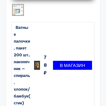
Ватны
е
палочки
, пакет
200 шт.,
7
наконеч
8
ник —
₽
спираль
,
хлопок/
бамбук(
стик)