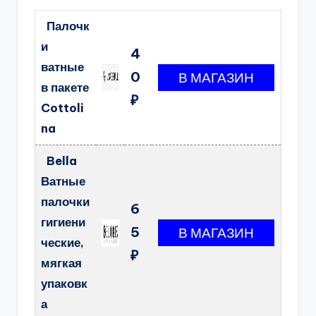
Палочк
и
4
ватные
0
в пакете
₽
Cottoli
na
Bella
Ватные
палочки
6
гигиени
5
ческие,
₽
мягкая
упаковк
а