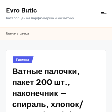
Evro Butic
Перейти
к
Каталог цен на парфюмерию и косметику.
содержимому
Главная страница
Опубликовано
Гигиена
в
Ватные палочки,
пакет 200 шт.,
наконечник —
спираль, хлопок/