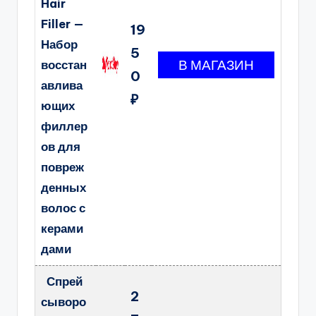
Hair
Filler —
19
Набор
5
восстан
0
авлива
₽
ющих
филлер
ов для
повреж
денных
волос с
керами
дами
Спрей
2
сыворо