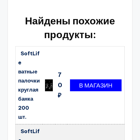
Найдены похожие
продукты:
SoftLif
e
ватные
7
палочки
0
круглая
₽
банка
200
шт.
SoftLif