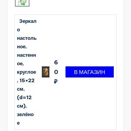
Зеркал
о
настоль
ное,
настенн
6
ое,
0
круглое
, 15×22
₽
см,
(d=12
см),
зелёно
е