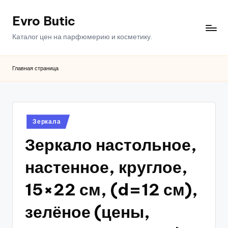
Evro Butic
Перейти
к
Каталог цен на парфюмерию и косметику.
содержимому
Главная страница
Опубликовано
Зеркала
в
Зеркало настольное,
настенное, круглое,
15×22 см, (d=12 см),
зелёное (цены,