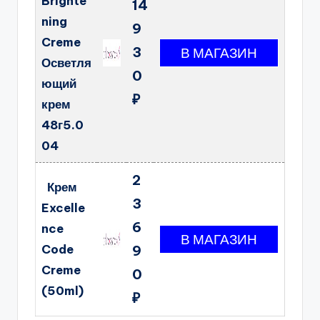
Brighte
14
ning
9
Creme
3
Осветля
0
ющий
₽
крем
48г5.0
04
2
Крем
3
Excelle
6
nce
Code
9
Creme
0
(50ml)
₽