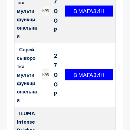
7
тка
0
мульти
функци
0
ональна
₽
я
Спрей
2
сыворо
7
тка
0
мульти
функци
0
ональна
₽
я
ILUMA
Intense