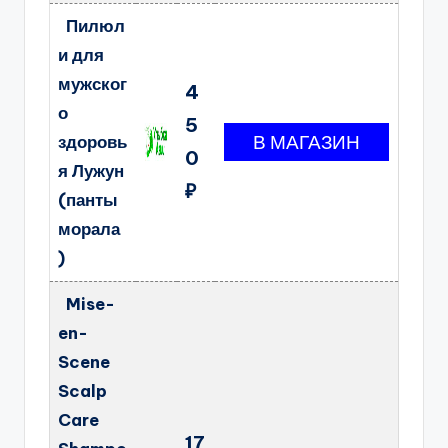
Пилюл
и для
мужског
4
о
5
здоровь
0
я Лужун
₽
(панты
морала
)
Mise-
en-
Scene
Scalp
Care
17