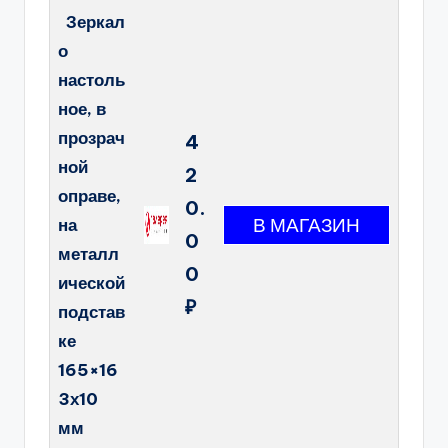
Зеркал
о
настоль
ное, в
прозрач
4
ной
2
оправе,
0.
на
0
металл
0
ической
₽
подстав
ке
165×16
3х10
мм