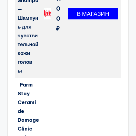
Shampo
0
—
Шампун
0
ь для
₽
чувстви
тельной
кожи
голов
ы
Farm
Stay
Cerami
de
Damage
Clinic