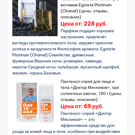
мотивам Egoiste Platinum
(Chanel) (цены, отзывы,
описание)
Цена от: 228 руб.
Парфюм подарит хорошее
настроение, привлечёт
взгляды противоположного пола, окружит ореолом
успеха и загадочности.Философия аромата: Egoistе
Platinum (Chanel).Семейство: древесные,
фужерные.Верхние ноты: розмарин, лаванда,
нероли.Средние ноты: гальбанум, мускатный шалфей,
жасмин, герань.Базовые...
Пантенол спрей для лица и
тела «Доктор Мясников», при
солнечных ожогах, 130 г (цены,
отзывы, описание)
Цена от: 69 руб.
Пантенол-спрей «Доктор
Мясников» — это
эффективное средство для
ухода за кожей лица и тела, особенно при воздействии