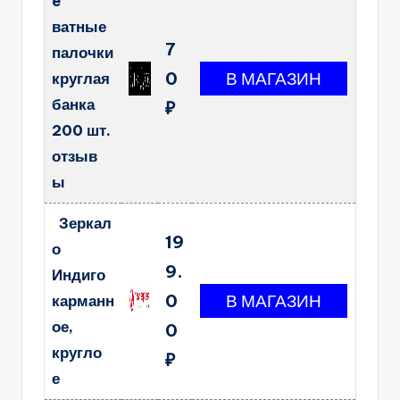
e
ватные
7
палочки
0
круглая
банка
₽
200 шт.
отзыв
ы
Зеркал
19
о
9.
Индиго
0
карманн
ое,
0
кругло
₽
е