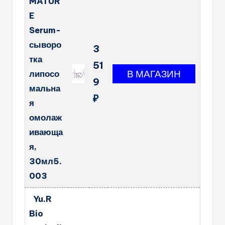
MATUR
E
Serum-
сыворо
3
тка
51
липосо
9
мальна
₽
я
омолаж
ивающа
я,
30мл5.
003
Yu.R
Bio