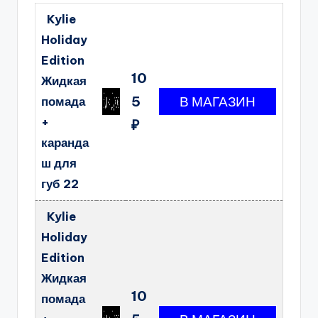
Kylie
Holiday
Edition
10
Жидкая
5
помада
+
₽
каранда
ш для
губ 22
Kylie
Holiday
Edition
Жидкая
10
помада