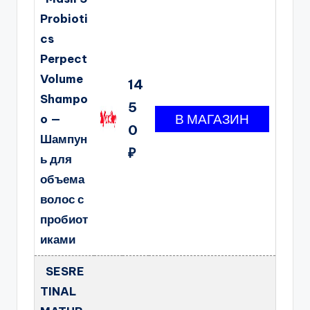
Probioti
cs
Perpect
Volume
14
Shampo
5
o —
0
Шампун
₽
ь для
объема
волос с
пробиот
иками
SESRE
TINAL