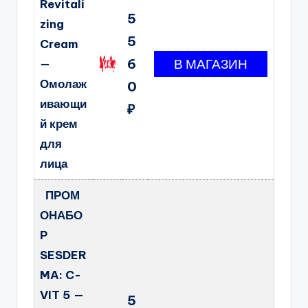
Revitali
5
zing
5
Cream
6
—
Омолаж
0
ивающи
₽
й крем
для
лица
ПРОМ
ОНАБО
Р
SESDER
MA: C-
VIT 5 —
5