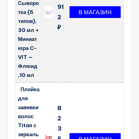
Сыворо
91
тка (5
2
типов),
₽
30 мл +
Миниат
юра C-
VIT —
Флюид
,10 мл
Плойка
для
завивки
8
волос
2
Titan с
3
зеркаль
5.