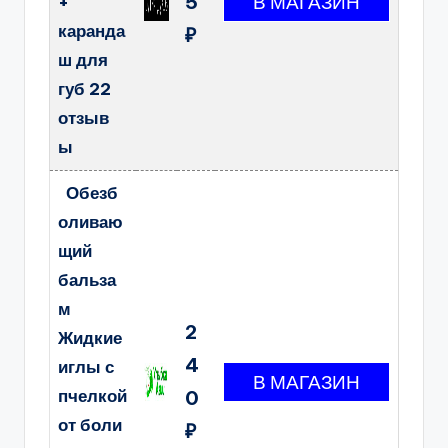
5
+
каранда
₽
ш для
губ 22
отзыв
ы
Обезб
оливаю
щий
бальза
м
2
Жидкие
4
иглы с
пчелкой
0
от боли
₽