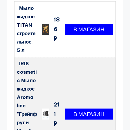
Мыло
жидкое
18
TITAN
6
строите
₽
льное,
5 л
IRIS
cosmeti
c Мыло
жидкое
Aroma
21
line
1
"Грейпф
рут и
₽