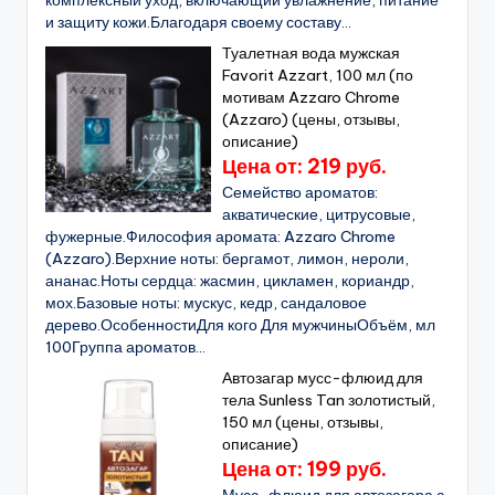
комплексный уход, включающий увлажнение, питание
и защиту кожи.Благодаря своему составу...
Туалетная вода мужская
Favorit Azzart, 100 мл (по
мотивам Azzaro Chrome
(Azzaro) (цены, отзывы,
описание)
Цена от: 219 руб.
Семейство ароматов:
акватические, цитрусовые,
фужерные.Философия аромата: Azzaro Chrome
(Azzaro).Верхние ноты: бергамот, лимон, нероли,
ананас.Ноты сердца: жасмин, цикламен, кориандр,
мох.Базовые ноты: мускус, кедр, сандаловое
дерево.ОсобенностиДля кого Для мужчиныОбъём, мл
100Группа ароматов...
Автозагар мусс-флюид для
тела Sunless Tan золотистый,
150 мл (цены, отзывы,
описание)
Цена от: 199 руб.