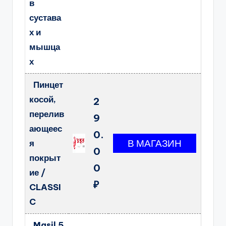
в
сустава
х и
мышца
х
Пинцет
косой,
2
перелив
9
ающеес
0.
я
0
покрыт
0
ие /
₽
CLASSI
C
Masil 5