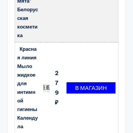
Мята"
Белорус
ская
космети
ка
Красна
я линия
Мыло
2
жидкое
7
для
интимн
9
ой
₽
гигиены
Календу
ла