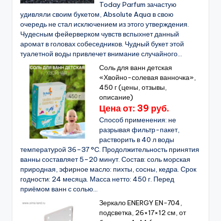
Today Parfum зачастую
удивляли своим букетом, Absolute Aqua в свою
очередь не стал исключением из этого утверждения.
Чудесным фейерверком чувств вспыхнет данный
аромат в головах собеседников. Чудный букет этой
туалетной воды привлечет внимание случайного...
Соль для ванн детская
«Хвойно-солевая ванночка»,
450 г (цены, отзывы,
описание)
Цена от: 39 руб.
Способ применения: не
разрывая фильтр-пакет,
растворить в 40 л воды
температурой 36–37 °C. Продолжительность принятия
ванны составляет 5–20 минут. Состав: соль морская
природная, эфирное масло: пихты, сосны, кедра. Срок
годности: 24 месяца. Масса нетто: 450 г. Перед
приёмом ванн с солью...
Зеркало ENERGY EN-704,
подсветка, 26×17×12 см, от