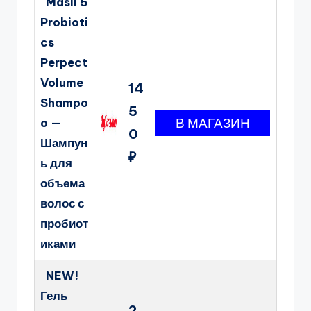
Masil 5
Probioti
cs
Perpect
Volume
14
Shampo
5
o —
0
Шампун
₽
ь для
объема
волос с
пробиот
иками
NEW!
Гель
2