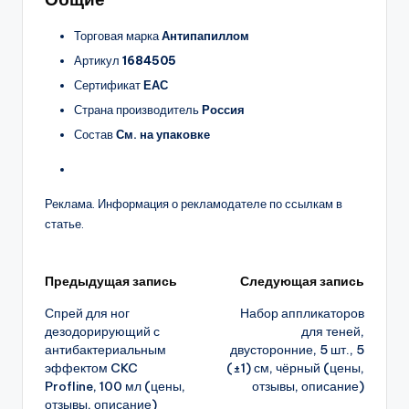
Торговая марка
Антипапиллом
Артикул
1684505
Сертификат
ЕАС
Страна производитель
Россия
Состав
См. на упаковке
Реклама. Информация о рекламодателе по ссылкам в
статье.
Навигация
Предыдущая запись
Следующая запись
Спрей для ног
Набор аппликаторов
записи
дезодорирующий с
для теней,
антибактериальным
двусторонние, 5 шт., 5
эффектом CKC
(±1) см, чёрный (цены,
Profline, 100 мл (цены,
отзывы, описание)
отзывы, описание)