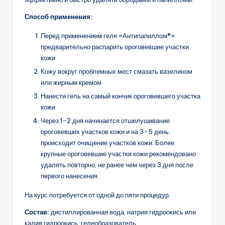
Способ применения:
Перед применением геля «Антипапиллом®»
предварительно распарить ороговевшие участки
кожи
Кожу вокруг проблемных мест смазать вазелином
или жирным кремом
Нанести гель на самый кончик ороговевшего участка
кожи
Через 1-2 дня начинается отшелушивание
ороговевших участков кожи и на 3-5 день
происходит очищение участков кожи. Более
крупные ороговевшие участки кожи рекомендовано
удалять повторно, не ранее чем через 3 дня после
первого нанесения.
На курс потребуется от одной до пяти процедур.
Состав:
дистиллированная вода, натрия гидроокись или
калия гидроокись, гелеобразователь.