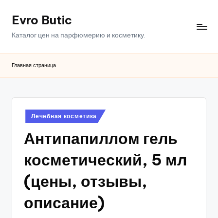
Evro Butic
Перейти
к
Каталог цен на парфюмерию и косметику.
содержимому
Главная страница
Опубликовано
Лечебная косметика
в
Антипапиллом гель
косметический, 5 мл
(цены, отзывы,
описание)