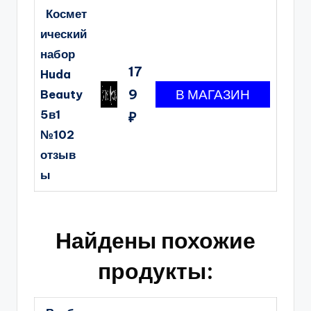
Космет
ический
набор
17
Huda
9
Beauty
5в1
₽
№102
отзыв
ы
Найдены похожие
продукты: