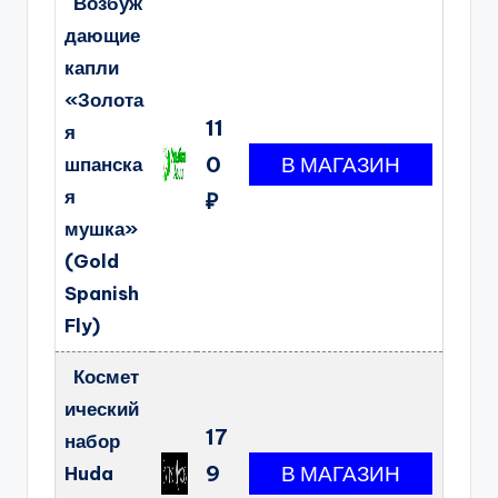
Возбуж
дающие
капли
«Золота
11
я
0
шпанска
я
₽
мушка»
(Gold
Spanish
Fly)
Космет
ический
17
набор
9
Huda