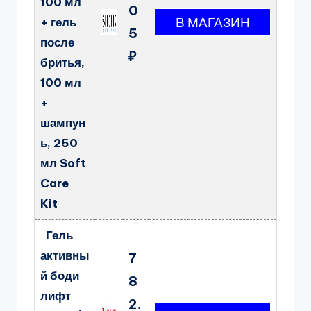
100 мл
0
+ гель
5
после
₽
бритья,
100 мл
+
шампун
ь, 250
мл Soft
Care
Kit
Гель
активны
7
й боди
8
лифт
2.