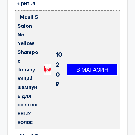
бритья
Masil 5
Salon
No
Yellow
Shampo
10
o —
2
Тониру
0
ющий
₽
шампун
ь для
осветле
нных
волос