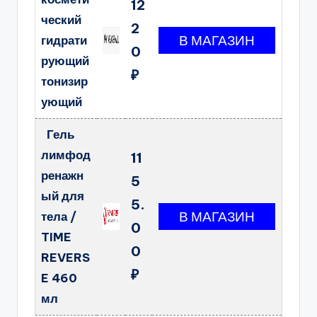
12
ческий
2
гидрати
0
рующий
₽
тонизир
ующий
Гель
лимфод
11
ренажн
5
ый для
5.
тела /
0
TIME
0
REVERS
₽
E 460
мл