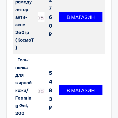
ремоду
7
лятор
6
анти-
акне
0
250гр
₽
(КосмоТ
)
Гель-
пенка
5
для
4
жирной
8
кожи/
Foamin
3
g Gel,
₽
200