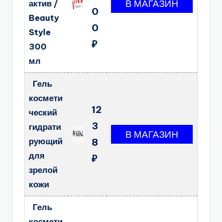
актив /
0
Beauty
0
Style
₽
300
мл
Гель
космети
12
ческий
3
гидрати
рующий
8
для
₽
зрелой
кожи
Гель
космети