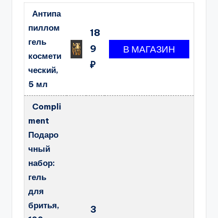
Антипа
пиллом
18
гель
9
космети
₽
ческий,
5 мл
Compli
ment
Подаро
чный
набор:
гель
для
бритья,
3