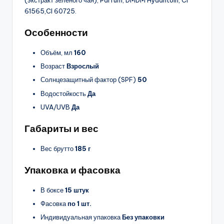
(экстракт зеленого чая), Parfum, DMDM Hydantoin, CI
61565,CI 60725.
Особенности
Объём, мл
160
Возраст
Взрослый
Солнцезащитный фактор (SPF)
50
Водостойкость
Да
UVA/UVB
Да
Габариты и вес
Вес брутто
185 г
Упаковка и фасовка
В боксе
15 штук
Фасовка
по 1 шт.
Индивидуальная упаковка
Без упаковки