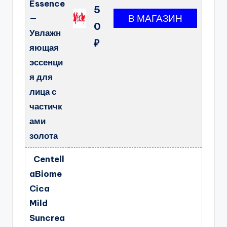
Essence
5
—
0
Увлажн
₽
яющая
эссенци
я для
лица с
частичк
ами
золота
Centell
aBiome
Cica
Mild
Suncrea