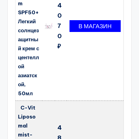
m
4
SPF50+
0
Легкий
7
солнцез
0
ащитны
₽
й крем с
центелл
ой
азиатск
ой,
50мл
C-Vit
Liposo
mal
4
mist-
8