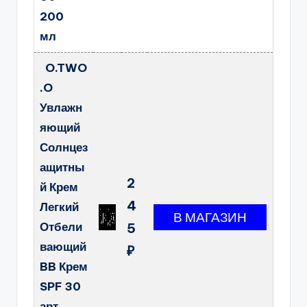
200
мл
O.TWO
.O
Увлажн
яющий
Солнцез
ащитны
2
й Крем
4
Легкий
Отбели
5
вающий
₽
BB Крем
SPF 30
арт.