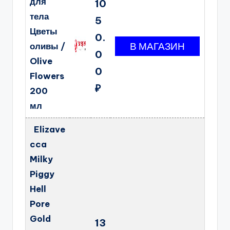
для
10
тела
5
Цветы
0.
оливы /
0
Olive
0
Flowers
₽
200
мл
Elizave
cca
Milky
Piggy
Hell
Pore
Gold
13