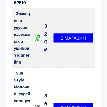
SPF10
Эссенц
ия от
3
укусов
2
насеком
ых и
0
ушибов
₽
Yiganer
jing
Sun
Style
Молочк
о-спрей
3
солнцез
6