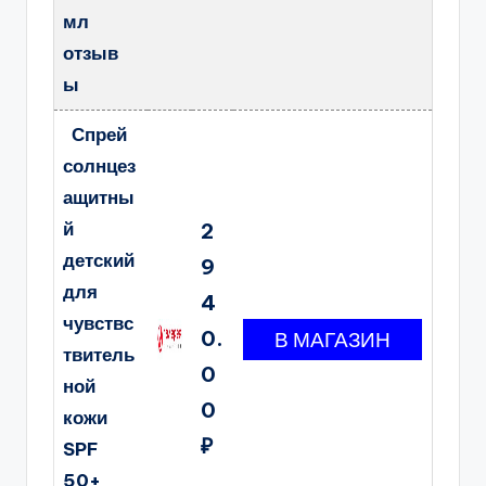
мл
отзыв
ы
Спрей
солнцез
ащитны
й
2
детский
9
для
4
чувствс
0.
твитель
0
ной
0
кожи
₽
SPF
50+