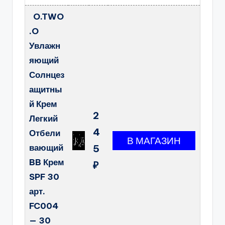
O.TWO
.O
Увлажн
яющий
Солнцез
ащитны
й Крем
2
Легкий
4
Отбели
вающий
5
BB Крем
₽
SPF 30
арт.
FC004
— 30