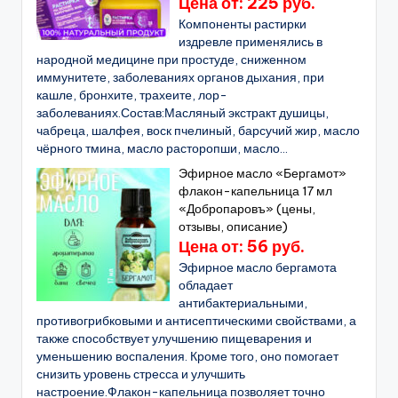
Цена от: 225 руб.
Компоненты растирки
издревле применялись в
народной медицине при простуде, сниженном
иммунитете, заболеваниях органов дыхания, при
кашле, бронхите, трахеите, лор-
заболеваниях.Состав:Масляный экстракт душицы,
чабреца, шалфея, воск пчелиный, барсучий жир, масло
чёрного тмина, масло расторопши, масло...
Эфирное масло «Бергамот»
флакон-капельница 17 мл
«Добропаровъ» (цены,
отзывы, описание)
Цена от: 56 руб.
Эфирное масло бергамота
обладает
антибактериальными,
противогрибковыми и антисептическими свойствами, а
также способствует улучшению пищеварения и
уменьшению воспаления. Кроме того, оно помогает
снизить уровень стресса и улучшить
настроение.Флакон-капельница позволяет точно