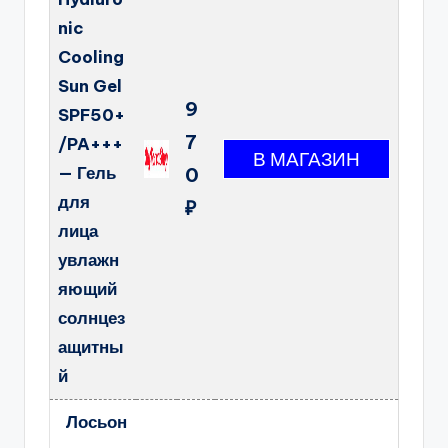
nic
Cooling
Sun Gel
9
SPF50+
7
/PA+++
— Гель
0
для
₽
лица
увлажн
яющий
солнцез
ащитны
й
Лосьон