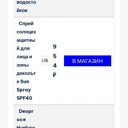
водосто
йкое
Спрей
солнцез
ащитны
9
й для
5
лица и
зоны
4
декольт
₽
е Sun
Spray
SPF40
Deopr
oce
Hyaluro