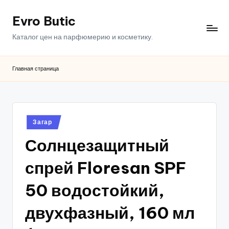
Evro Butic
Перейти
к
Каталог цен на парфюмерию и косметику.
содержимому
Главная страница
Опубликовано
Загар
в
Солнцезащитный
спрей Floresan SPF
50 водостойкий,
двухфазный, 160 мл