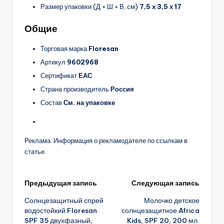
Размер упаковки (Д × Ш × В, см)
7,5 х 3,5 х 17
Общие
Торговая марка
Floresan
Артикул
9602968
Сертификат
ЕАС
Страна производитель
Россия
Состав
См. на упаковке
Реклама. Информация о рекламодателе по ссылкам в
статье.
Навигация
Предыдущая запись
Следующая запись
Солнцезащитный спрей
Молочко детское
записи
водостойкий Floresan
солнцезащитное Africa
SPF 35 двухфазный,
Kids, SPF 20, 200 мл.