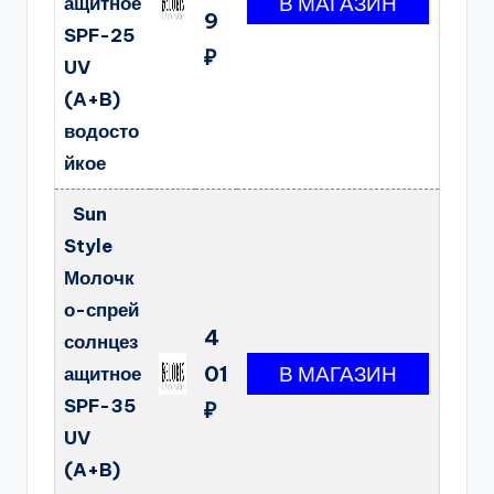
ащитное
9
SPF-25
₽
UV
(A+B)
водосто
йкое
Sun
Style
Молочк
о-спрей
4
солнцез
01
ащитное
SPF-35
₽
UV
(A+B)