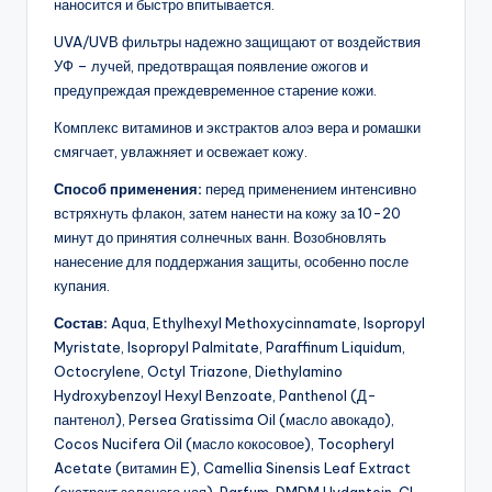
наносится и быстро впитывается.
UVA/UVВ фильтры надежно защищают от воздействия
УФ – лучей, предотвращая появление ожогов и
предупреждая преждевременное старение кожи.
Комплекс витаминов и экстрактов алоэ вера и ромашки
смягчает, увлажняет и освежает кожу.
Способ применения:
перед применением интенсивно
встряхнуть флакон, затем нанести на кожу за 10-20
минут до принятия солнечных ванн. Возобновлять
нанесение для поддержания защиты, особенно после
купания.
Состав:
Aqua, Ethylhexyl Methoxycinnamate, Isopropyl
Myristate, Isopropyl Palmitate, Paraffinum Liquidum,
Octocrylene, Octyl Triazone, Diethylamino
Hydroxybenzoyl Hexyl Benzoate, Panthenol (Д-
пантенол), Persea Gratissima Oil (масло авокадо),
Cocos Nucifera Oil (масло кокосовое), Tocopheryl
Acetate (витамин Е), Camellia Sinensis Leaf Extract