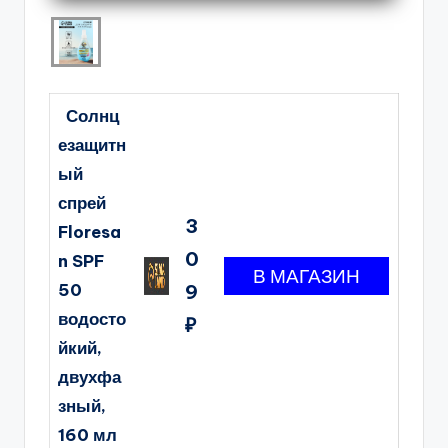
Солнц
езащитн
ый
спрей
3
Floresa
0
n SPF
50
9
водосто
₽
йкий,
двухфа
зный,
160 мл