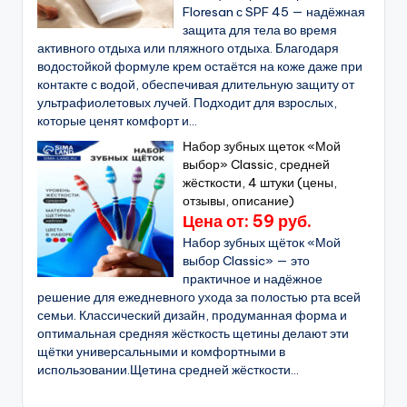
Floresan с SPF 45 — надёжная
защита для тела во время
активного отдыха или пляжного отдыха. Благодаря
водостойкой формуле крем остаётся на коже даже при
контакте с водой, обеспечивая длительную защиту от
ультрафиолетовых лучей. Подходит для взрослых,
которые ценят комфорт и...
Набор зубных щеток «Мой
выбор» Classic, средней
жёсткости, 4 штуки (цены,
отзывы, описание)
Цена от: 59 руб.
Набор зубных щёток «Мой
выбор Classic» — это
практичное и надёжное
решение для ежедневного ухода за полостью рта всей
семьи. Классический дизайн, продуманная форма и
оптимальная средняя жёсткость щетины делают эти
щётки универсальными и комфортными в
использовании.Щетина средней жёсткости...