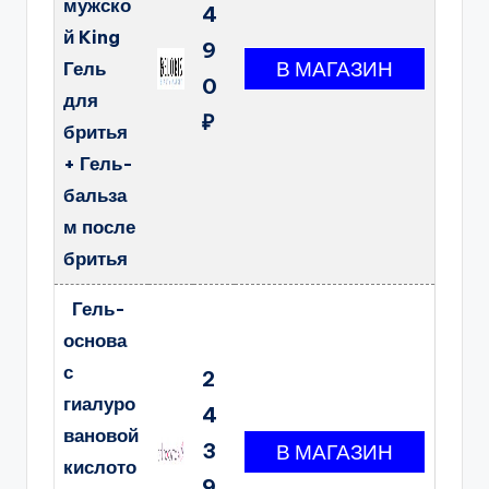
мужско
4
й King
9
Гель
0
для
₽
бритья
+ Гель-
бальза
м после
бритья
Гель-
основа
с
2
гиалуро
4
вановой
3
кислото
9