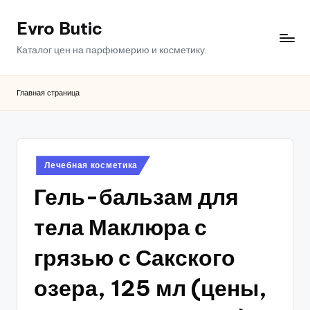
Evro Butic
Перейти
к
Каталог цен на парфюмерию и косметику.
содержимому
Главная страница
Опубликовано
Лечебная косметика
в
Гель-бальзам для
тела Маклюра с
грязью с Сакского
озера, 125 мл (цены,