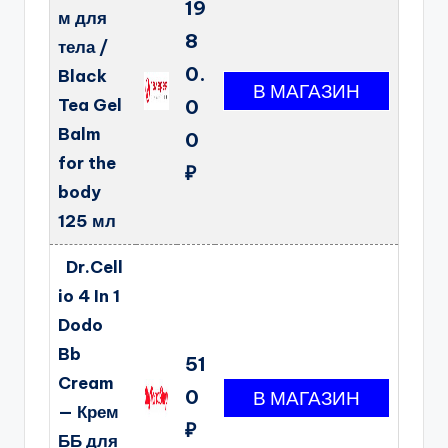
19
м для
8
тела /
0.
Black
Tea Gel
0
Balm
0
for the
₽
body
125 мл
Dr.Cell
io 4 In 1
Dodo
Bb
51
Cream
0
— Крем
₽
ББ для