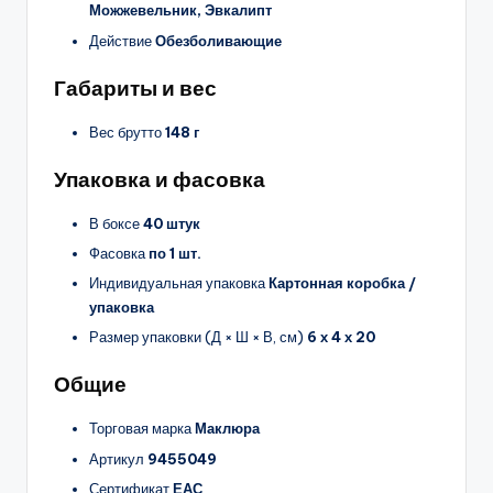
Можжевельник, Эвкалипт
Действие
Обезболивающие
Габариты и вес
Вес брутто
148 г
Упаковка и фасовка
В боксе
40 штук
Фасовка
по 1 шт.
Индивидуальная упаковка
Картонная коробка /
упаковка
Размер упаковки (Д × Ш × В, см)
6 х 4 х 20
Общие
Торговая марка
Маклюра
Артикул
9455049
Сертификат
ЕАС