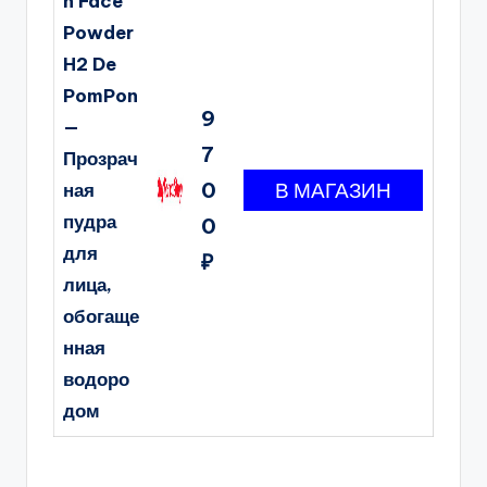
n Face
Powder
H2 De
PomPon
9
—
7
Прозрач
0
ная
пудра
0
для
₽
лица,
обогаще
нная
водоро
дом