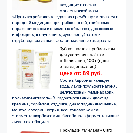
входящие в состав
монастырской мази
«Противогрибковая», с давних времён применяются в
народной медицине при грибке ногтей, грибковых
поражениях кожи и слизистых оболочек, дрожжевых
инфекциях, шелушениях, зуде, чешуйчатом и
отрубевидном лишае. Состав: масляные экстракты...
Зубная паста с пробиотиком
для удаления налёта и
отбеливания, 100 г (цены,
отзывы, описание)
Цена от: 89 руб.
Состав:Карбонат кальция,
вода, лаурилсульфат натрия,
целлюлозный гуммиарабик,
полиэтиленгликоль-8, гидратированный диоксид
кремния, сорбитол, отдушка, диазолидинилмочевина,
ментол, сахарин натрия, ксантановая камедь,
этилментанкарбоксамид, бисаболол, ферментативный
лизат лактобацилл...
Прокладки «Милана» Ultra