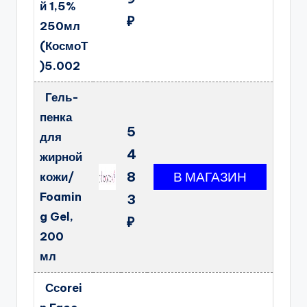
й 1,5%
₽
250мл
(КосмоТ
)5.002
Гель-
пенка
5
для
4
жирной
8
кожи/
Foamin
3
g Gel,
₽
200
мл
Ссorei