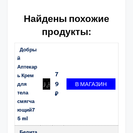
Найдены похожие
продукты:
Добры
й
Аптекар
7
ь Крем
9
для
тела
₽
смягча
ющий7
5 ml
Белита