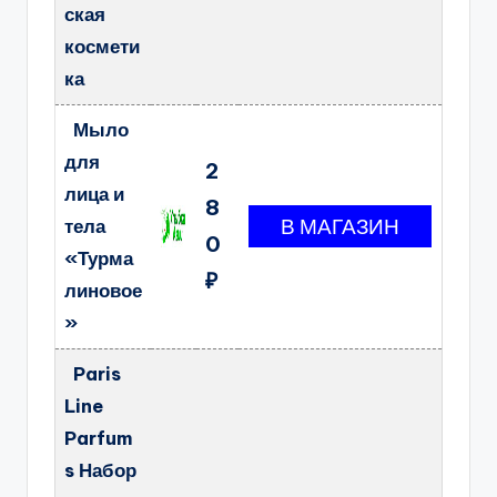
ская
космети
ка
Мыло
для
2
лица и
8
тела
0
«Турма
₽
линовое
»
Paris
Line
Parfum
s Набор