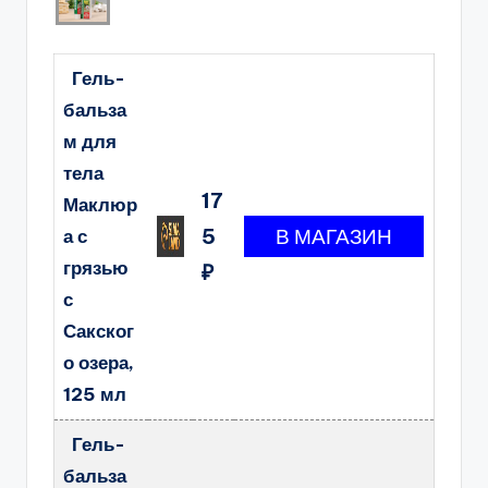
Гель-
бальза
м для
тела
17
Маклюр
5
а с
грязью
₽
с
Сакског
о озера,
125 мл
Гель-
бальза