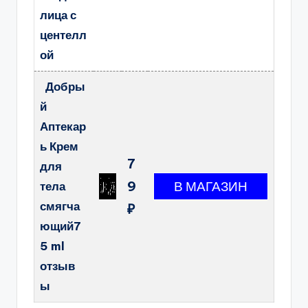
лица с
центелл
ой
Добры
й
Аптекар
ь Крем
7
для
9
тела
смягча
₽
ющий7
5 ml
отзыв
ы