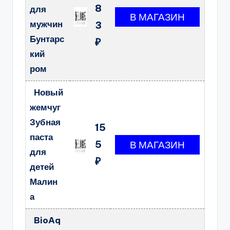
8
для
мужчин
3
Бунтарс
₽
кий
ром
Новый
жемчуг
Зубная
15
паста
5
для
₽
детей
Малин
а
BioAq