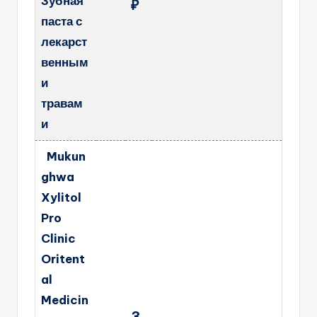
Зубная
₽
паста с
лекарст
венным
и
травам
и
Mukun
ghwa
Xylitol
Pro
Clinic
Oritent
al
Medicin
3