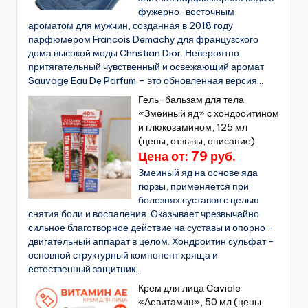
фужерно-восточным
ароматом для мужчин, созданная в 2018 году
парфюмером Francois Demachy для французского
дома высокой моды Christian Dior. Невероятно
притягательный чувственный и освежающий аромат
Sauvage Eau De Parfum – это обновленная версия...
Гель-бальзам для тела
«Змеиный яд» с хондроитином
и глюкозамином, 125 мл
(цены, отзывы, описание)
Цена от: 79 руб.
Змеиный яд на основе яда
гюрзы, применяется при
болезнях суставов с целью
снятия боли и воспаления. Оказывает чрезвычайно
сильное благотворное действие на суставы и опорно -
двигательный аппарат в целом. Хондроитин сульфат -
основной структурный компонент хряща и
естественный защитник...
Крем для лица Caviale
«Аевитамин», 50 мл (цены,