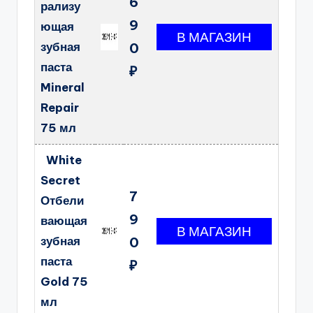
6
рализу
9
ющая
зубная
0
паста
₽
Mineral
Repair
75 мл
White
Secret
7
Отбели
9
вающая
зубная
0
паста
₽
Gold 75
мл