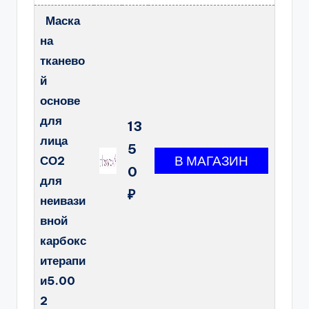
Маска
на
тканево
й
основе
для
13
лица
5
СО2
0
для
₽
неивази
вной
карбокс
итерапи
и5.00
2