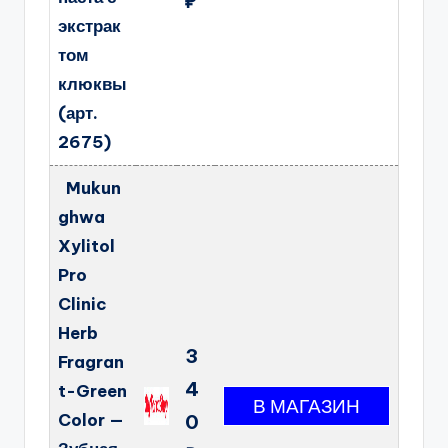
₽
экстрак
том
клюквы
(арт.
2675)
Mukun
ghwa
Xylitol
Pro
Clinic
Herb
3
Fragran
4
t-Green
Color —
0