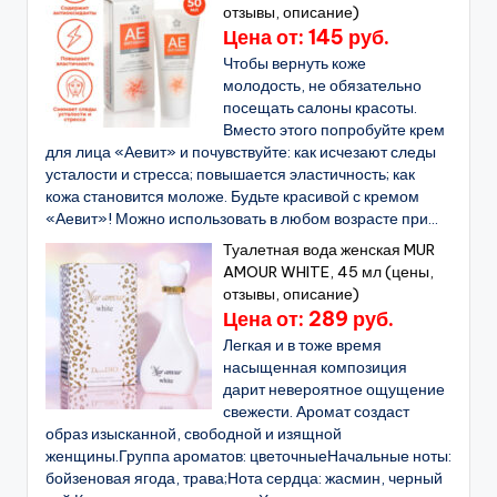
отзывы, описание)
Цена от: 145 руб.
Чтобы вернуть коже
молодость, не обязательно
посещать салоны красоты.
Вместо этого попробуйте крем
для лица «Аевит» и почувствуйте: как исчезают следы
усталости и стресса; повышается эластичность; как
кожа становится моложе. Будьте красивой с кремом
«Аевит»! Можно использовать в любом возрасте при...
Туалетная вода женская MUR
AMOUR WHITE, 45 мл (цены,
отзывы, описание)
Цена от: 289 руб.
Легкая и в тоже время
насыщенная композиция
дарит невероятное ощущение
свежести. Аромат создаст
образ изысканной, свободной и изящной
женщины.Группа ароматов: цветочныеНачальные ноты:
бойзеновая ягода, трава;Нота сердца: жасмин, черный