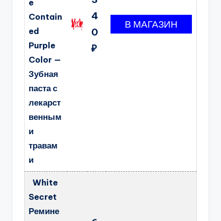
e
4
Contain
ed
0
Purple
₽
Color —
Зубная
паста с
лекарст
венным
и
травам
и
White
Secret
Ремине