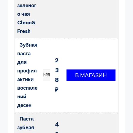
зеленог
о чая
Clean&
Fresh
Зубная
паста
2
для
3
профил
актики
8
воспале
₽
ний
десен
Паста
4
зубная