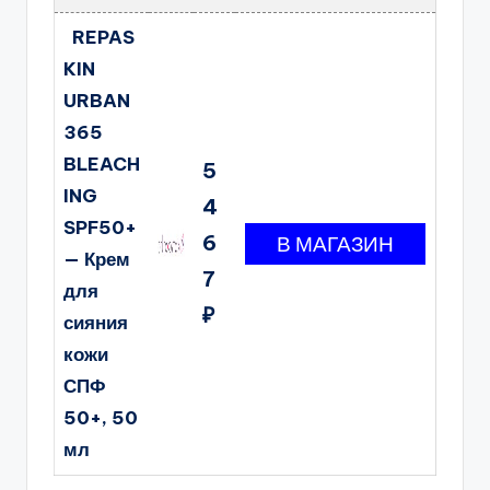
REPAS
KIN
URBAN
365
BLEACH
5
ING
4
SPF50+
6
— Крем
7
для
₽
сияния
кожи
СПФ
50+, 50
мл