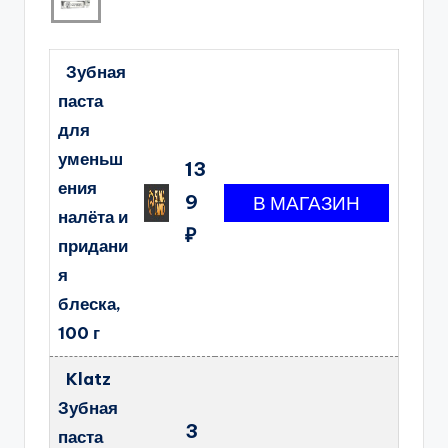
Зубная
паста
для
уменьш
13
ения
9
налёта и
₽
придани
я
блеска,
100 г
Klatz
Зубная
3
паста