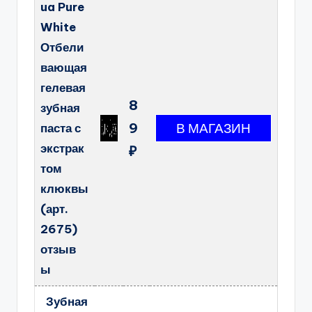
ua Pure
White
Отбели
вающая
гелевая
8
зубная
9
паста с
экстрак
₽
том
клюквы
(арт.
2675)
отзыв
ы
Зубная