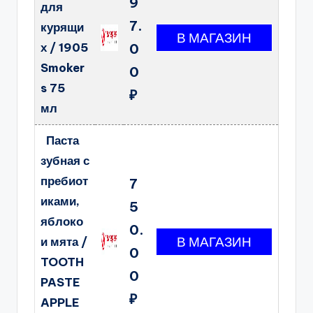
9
для
7.
курящи
х / 1905
0
Smoker
0
s 75
₽
мл
Паста
зубная с
пребиот
7
иками,
5
яблоко
0.
и мята /
0
TOOTH
0
PASTE
₽
APPLE