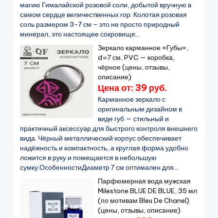
магию Гималайской розовой соли, добытой вручную в
самом сердце величественных гор. Колотая розовая
соль размером 3-7 см – это не просто природный
минерал, это настоящее сокровище...
Зеркало карманное «Губы»,
d=7 см, PVC — коробка,
чёрное (цены, отзывы,
описание)
Цена от: 39 руб.
Карманное зеркало с
оригинальным дизайном в
виде губ — стильный и
практичный аксессуар для быстрого контроля внешнего
вида. Чёрный металлический корпус обеспечивает
надёжность и компактность, а круглая форма удобно
ложится в руку и помещается в небольшую
сумку.ОсобенностиДиаметр 7 см оптимален для...
Парфюмерная вода мужская
Milestone BLUE DE BLUE, 35 мл
(по мотивам Bleu De Chanel)
(цены, отзывы, описание)