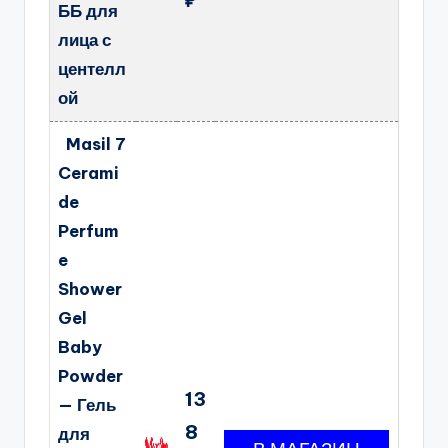
ББ для
лица с
центелл
ой
Masil 7
Cerami
de
Perfum
e
Shower
Gel
Baby
Powder
13
— Гель
8
для