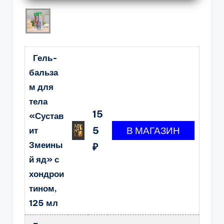
Гель-
бальза
м для
тела
15
«Сустав
5
ит
Змеины
₽
й яд» с
хондрои
тином,
125 мл