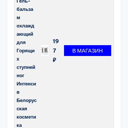
Гель-
бальза
м
охлажд
ающий
19
для
7
Горящи
х
₽
ступней
ног
Интенси
в
Белорус
ская
космети
ка