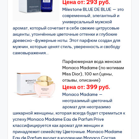
Цена от: 293 руб.
Milestone BLUE DE BLUE — это
современный, элегантный и
универсальный мужской
аромат, который сочетает в себе свежие цитрусовые
акценты, утончённые цветочные оттенки и глубокие
древесно-фужерные ноты. Этот парфюм создан для
мужчин, которые ценят стиль, уверенность и свободу
самовыражения...
Парфюмерная вода женская
Monaco Madame (по мотивам
Miss Dior), 100 мл (цены,
отзывы, описание)
Цена от: 399 руб.
Monaco Madame —
неотразимый цветочный
аромат для неотразимо
шикарной женщины, которая всегда будет стремиться к
успеху.Monaco Madame Eau de Parfum Prive
классифицируется как аромат для женщин и
принадлежит семейству Цветочные. Monaco Madame
Eau de Parfum входит в коллекцию Monaco.Состав