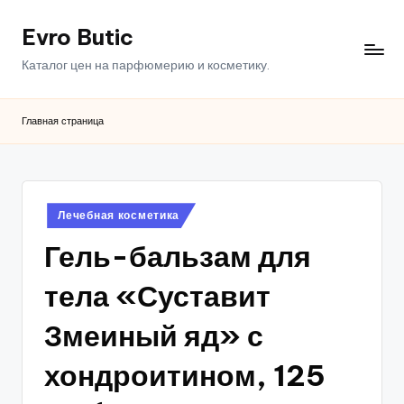
Evro Butic
Перейти
к
Каталог цен на парфюмерию и косметику.
содержимому
Главная страница
Опубликовано
Лечебная косметика
в
Гель-бальзам для
тела «Суставит
Змеиный яд» с
хондроитином, 125