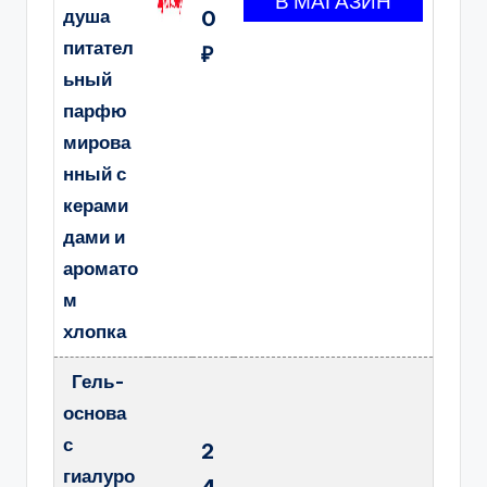
душа
0
питател
₽
ьный
парфю
мирова
нный с
керами
дами и
аромато
м
хлопка
Гель-
основа
с
2
гиалуро
4