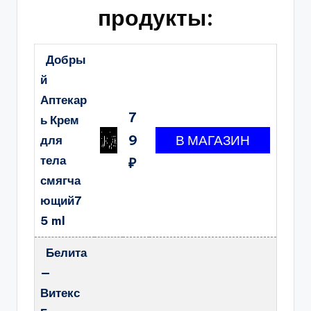
продукты:
Добры
й
Аптекар
7
ь Крем
9
для
тела
₽
смягча
ющий7
5 ml
Белита
—
Витекс