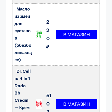
Масло
из змеи
2
для
2
суставо
в
0
(обезбо
₽
ливающ
ее)
Dr.Cell
io 4 In 1
Dodo
Bb
51
Cream
0
— Крем
₽