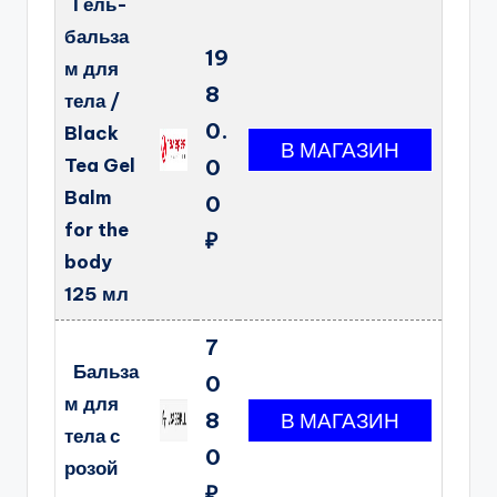
Гель-
бальза
19
м для
8
тела /
0.
Black
Tea Gel
0
Balm
0
for the
₽
body
125 мл
7
Бальза
0
м для
8
тела с
0
розой
₽