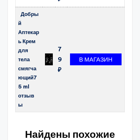
Добры
й
Аптекар
ь Крем
7
для
9
тела
смягча
₽
ющий7
5 ml
отзыв
ы
Найдены похожие