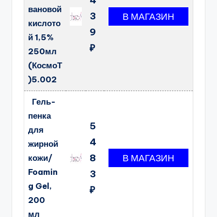
вановой
3
кислото
9
й 1,5%
₽
250мл
(КосмоТ
)5.002
Гель-
пенка
5
для
4
жирной
8
кожи/
Foamin
3
g Gel,
₽
200
мл