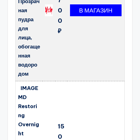
Прозрач
0
ная
пудра
0
для
₽
лица,
обогаще
нная
водоро
дом
IMAGE
MD
Restori
ng
Overnig
15
ht
0