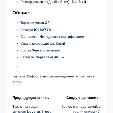
Размер упаковки (Д × Ш × В, см)
15 х 13 х 4
Общие
Торговая марка
QF
Артикул
10982773
Сертификат
Не подлежит сертификации
Страна производитель
Китай
Состав
Зеркало, пластик
Серия
QF Зеркала «BASE»
Реклама. Информация о рекламодателе по ссылкам в
статье.
Навигация
Предыдущая запись
Следующая запись
Туалетная вода
Зеркало с подставкой, с
записи
мужская Lovelas Eros с
увеличением х2,