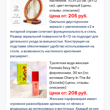
настенное, 10.5×20 см, (8×12
см), цвет янтарный (цены,
отзывы, описание)
Цена от: 205 руб.
Овальное двустороннее
зеркало с увеличением x2 в
янтарной оправе сочетает функциональность и стиль.
Размер зеркальной поверхности 8×12 см подходит для
детального ухода за внешностью. Конструкция на
подставке обеспечивает удобство использования на
столе, а возможность настенного крепления
расширяет...
Туалетная вода женская
Formula Sexy №7 с
феромонами, 30 мл (по
мотивам Cherry In The Air
(Escada) (цены, отзывы,
описание)
Цена от: 208 руб.
Женская парфюмерия имеет
огромное разнообразие ароматов: от лёгких и
воздушных до интенсивных и восточных. Каждый из них