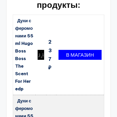
продукты:
Духи с
феромо
нами 55
2
ml Hugo
3
Boss
Boss
7
The
₽
Scent
For Her
edp
Духи с
феромо
нами 55