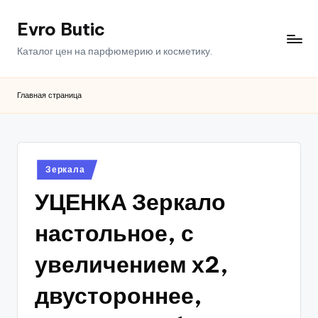
Evro Butic
Перейти
к
Каталог цен на парфюмерию и косметику.
содержимому
Главная страница
Опубликовано
Зеркала
в
УЦЕНКА Зеркало
настольное, с
увеличением х2,
двустороннее,