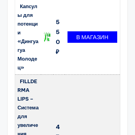
Капсул
ы для
5
потенци
5
и
«Дингуа
0
гуа
₽
Молоде
ц»
FILLDE
RMA
LIPS –
Система
для
увеличе
4
ния