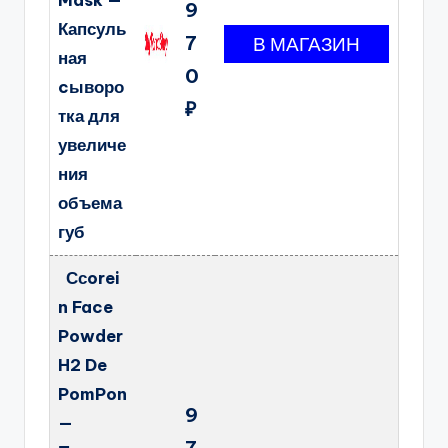
Mask —
9
Капсуль
7
ная
0
cыворо
₽
тка для
увеличе
ния
объема
губ
Ссorei
n Face
Powder
H2 De
PomPon
9
—
7