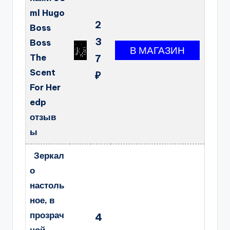
ml Hugo
2
Boss
3
Boss
The
7
Scent
₽
For Her
edp
отзыв
ы
Зеркал
о
настоль
ное, в
прозрач
4