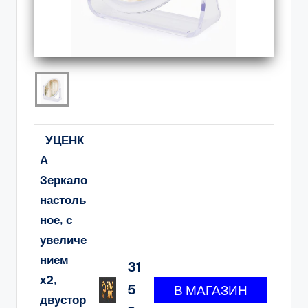
УЦЕНК
А
Зеркало
настоль
ное, с
увеличе
нием
31
х2,
5
двустор