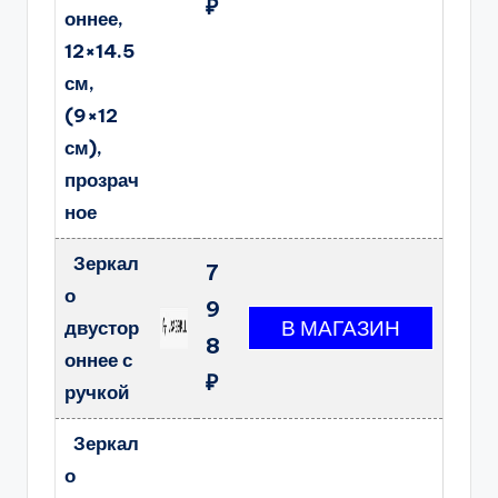
₽
оннее,
12×14.5
см,
(9×12
см),
прозрач
ное
Зеркал
7
о
9
двустор
8
оннее с
₽
ручкой
Зеркал
о