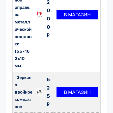
ной
2
оправе,
0.
на
0
металл
0
ической
₽
подстав
ке
165×16
3х10
мм
Зеркал
5
о
2
двойное
5
компакт
₽
ное