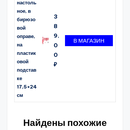
настоль
ное, в
3
бирюзо
8
вой
9.
оправе,
на
0
пластик
0
овой
₽
подстав
ке
17,5×24
см
Найдены похожие