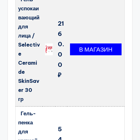
успокаи
вающий
21
для
6
лица /
0.
Selectiv
e
0
Cerami
0
de
₽
SkinSav
er 30
гр
Гель-
пенка
5
для
4