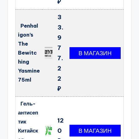
₽
3
Penhal
3.
igon’s
9
The
7
Bewitc
7.
hing
2
Yasmine
2
75ml
₽
Гель-
антисеп
12
тик
0
Китайск