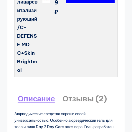
лицарев
9
итализи
₽
рующий
/C-
DEFENS
E MD
C+Skin
Brightm
oi
Описание
Отзывы (2)
Аюрведические средства хороши своей
универсальностью. Особенно аюрведический гель для
тела и лица Day 2 Day Care алоэ вера. Гель разработан