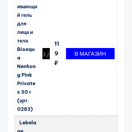
ивающи
й гель
для
лица и
тела
11
Bioaqu
9
a
₽
Nenhon
g Pink
Private
s 30 г
(арт.
0283)
Lebela
ge