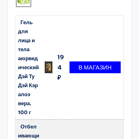
Гель
для
лица и
тела
19
аюрвед
4
ический
Дэй Ту
₽
Дэй Кэр
алоэ
вера,
100 г
Отбел
ивающи