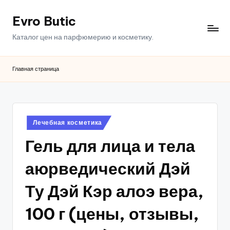
Evro Butic
Перейти
к
Каталог цен на парфюмерию и косметику.
содержимому
Главная страница
Опубликовано
Лечебная косметика
в
Гель для лица и тела
аюрведический Дэй
Ту Дэй Кэр алоэ вера,
100 г (цены, отзывы,