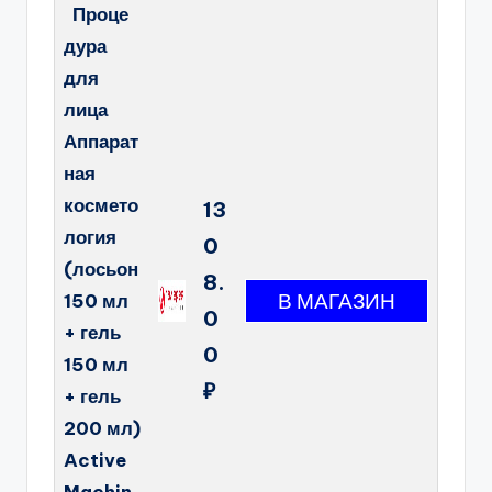
Проце
дура
для
лица
Аппарат
ная
космето
13
логия
0
(лосьон
8.
150 мл
0
+ гель
0
150 мл
₽
+ гель
200 мл)
Active