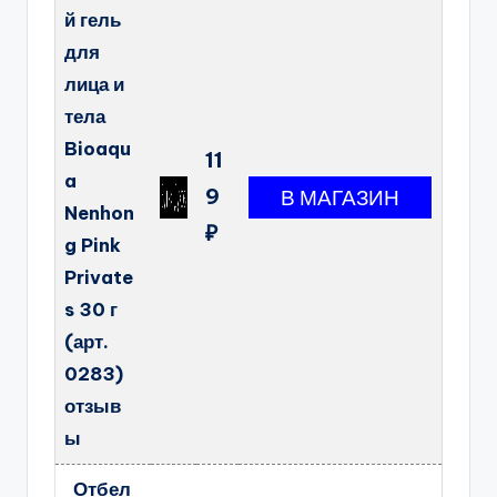
й гель
для
лица и
тела
Bioaqu
11
a
9
Nenhon
₽
g Pink
Private
s 30 г
(арт.
0283)
отзыв
ы
Отбел