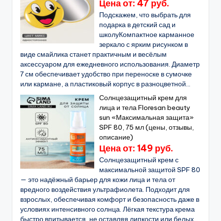
Цена от: 47 руб.
Подскажем, что выбрать для
подарка в детский сад и
школуКомпактное карманное
зеркало с ярким рисунком в
виде смайлика станет практичным и весёлым
аксессуаром для ежедневного использования. Диаметр
7 см обеспечивает удобство при переноске в сумочке
или кармане, а пластиковый корпус в разноцветной...
Солнцезащитный крем для
лица и тела Floresan beauty
sun «Максимальная защита»
SPF 80, 75 мл (цены, отзывы,
описание)
Цена от: 149 руб.
Солнцезащитный крем с
максимальной защитой SPF 80
— это надёжный барьер для кожи лица и тела от
вредного воздействия ультрафиолета. Подходит для
взрослых, обеспечивая комфорт и безопасность даже в
условиях интенсивного солнца. Лёгкая текстура крема
быстро впитывается, не оставляя липкости или белых...