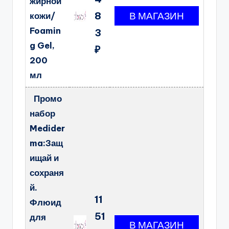
жирной
8
кожи/
Foamin
3
g Gel,
₽
200
мл
Промо
набор
Medider
ma:Защ
ищай и
сохраня
й.
11
Флюид
51
для