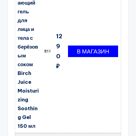
ающий
гель
для
лица и
12
тела с
9
берёзов
ым
0
соком
₽
Birch
Juice
Moisturi
zing
Soothin
g Gel
150 мл