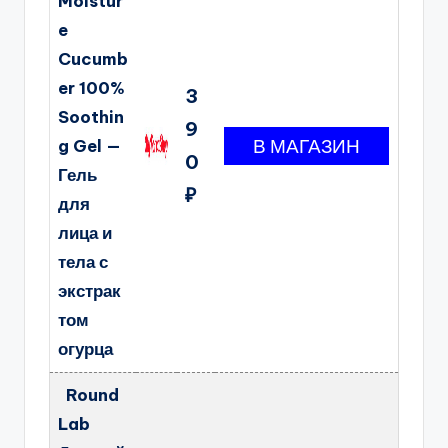
Moistur
e
Cucumb
er 100%
3
Soothin
9
g Gel —
0
Гель
₽
для
лица и
тела с
экстрак
том
огурца
Round
Lab