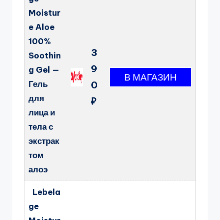
Moistur
e Aloe
100%
3
Soothin
9
g Gel —
Гель
0
для
₽
лица и
тела с
экстрак
том
алоэ
Lebela
ge