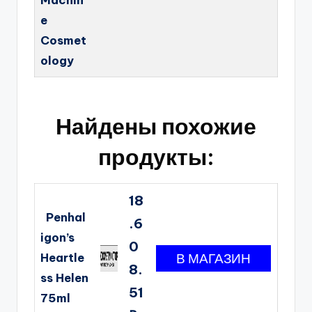
Machin
e
Cosmet
ology
Найдены похожие
продукты:
18
Penhal
.6
igon’s
0
Heartle
8.
ss Helen
51
75ml