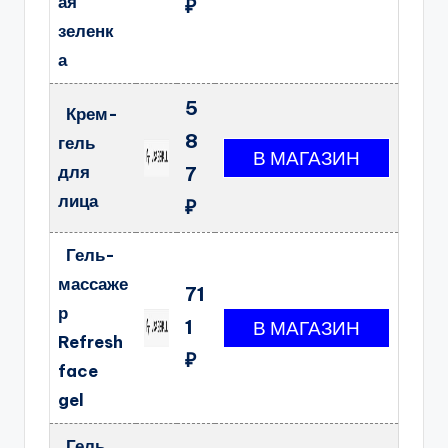
ая
₽
зеленк
а
5
Крем-
8
гель
для
7
лица
₽
Гель-
массаже
71
р
1
Refresh
₽
face
gel
Гель