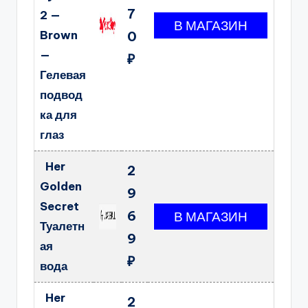
7
2 —
Brown
0
—
₽
Гелевая
подвод
ка для
глаз
Her
2
Golden
9
Secret
6
Туалетн
9
ая
₽
вода
Her
2