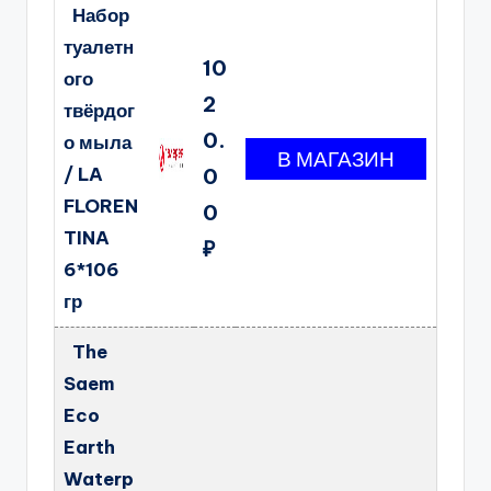
Набор
туалетн
10
ого
2
твёрдог
0.
о мыла
/ LA
0
FLOREN
0
TINA
₽
6*106
гр
The
Saem
Eco
Earth
Waterp