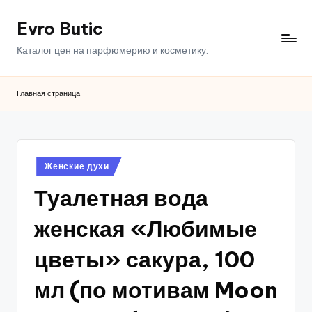
Evro Butic
Перейти
к
Каталог цен на парфюмерию и косметику.
содержимому
Главная страница
Опубликовано
Женские духи
в
Туалетная вода
женская «Любимые
цветы» сакура, 100
мл (по мотивам Moon