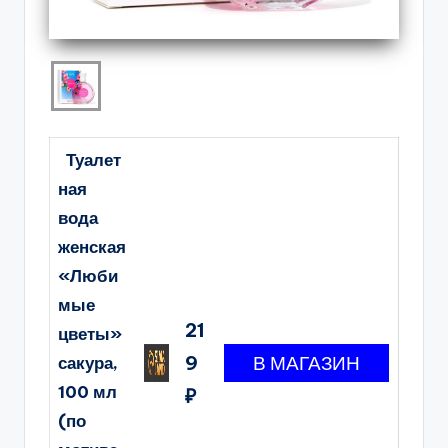
Туалет
ная
вода
женская
«Люби
мые
21
цветы»
9
сакура,
100 мл
₽
(по