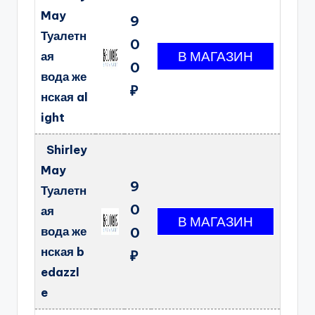
May
9
Туалетн
0
ая
0
вода же
₽
нская al
ight
Shirley
May
9
Туалетн
0
ая
вода же
0
нская b
₽
edazzl
e