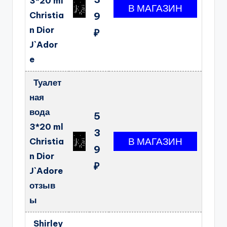
3*20 ml
Christia
9
n Dior
₽
J`Ador
e
Туалет
ная
вода
5
3*20 ml
3
Christia
9
n Dior
₽
J`Adore
отзыв
ы
Shirley