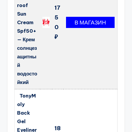
roof
17
Sun
5
Cream
0
Spf50+
₽
— Крем
солнцез
ащитны
й
водосто
йкий
TonyM
oly
Back
Gel
18
Eyeliner