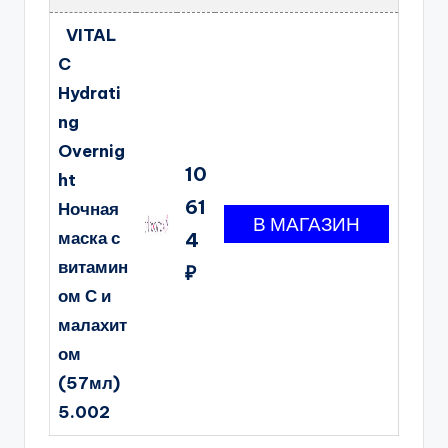
VITAL
C
Hydrati
ng
Overnig
10
ht
61
Ночная
маска с
4
витамин
₽
ом С и
малахит
ом
(57мл)
5.002