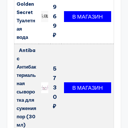
Golden
9
Secret
6
Туалетн
9
ая
₽
вода
Antiba
c
Антибак
5
териаль
7
ная
3
сыворо
0
тка для
₽
сужения
пор (30
мл)