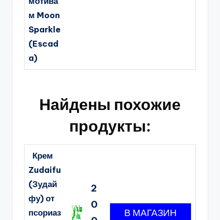
мотива
м Moon
Sparkle
(Escad
a)
Найдены похожие
продукты:
Крем
Zudaifu
(Зудай
2
фу) от
0
псориаз