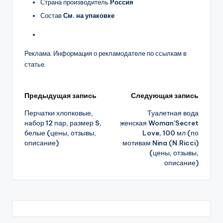
Страна производитель
Россия
Состав
См. на упаковке
Реклама. Информация о рекламодателе по ссылкам в
статье.
Навигация
Предыдущая запись
Следующая запись
Перчатки хлопковые,
Туалетная вода
записи
набор 12 пар, размер S,
женская Woman'Secret
белые (цены, отзывы,
Love, 100 мл (по
описание)
мотивам Nina (N.Ricci)
(цены, отзывы,
описание)