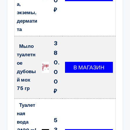
0
а,
₽
экземы,
дермати
та
3
Мыло
8
туалетн
0.
ое
дубовы
0
й мох
0
75 гр
₽
Туалет
ная
5
вода
3