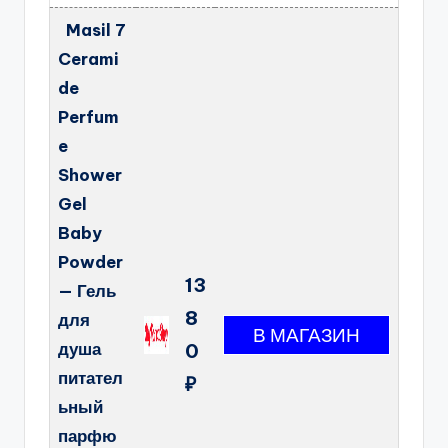
Masil 7
Cerami
de
Perfum
e
Shower
Gel
Baby
Powder
13
— Гель
8
для
душа
0
питател
₽
ьный
парфю