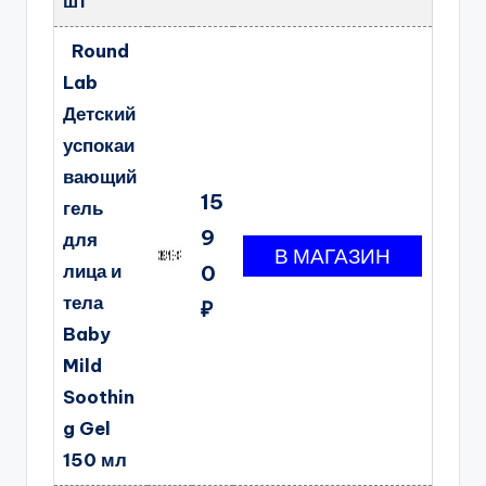
шт
Round
Lab
Детский
успокаи
вающий
15
гель
9
для
лица и
0
тела
₽
Baby
Mild
Soothin
g Gel
150 мл