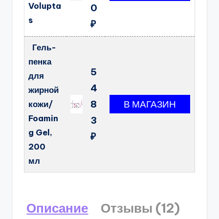
Volupta
0
s
₽
Гель-
пенка
5
для
4
жирной
8
кожи/
Foamin
3
g Gel,
₽
200
мл
Описание
Отзывы (12)