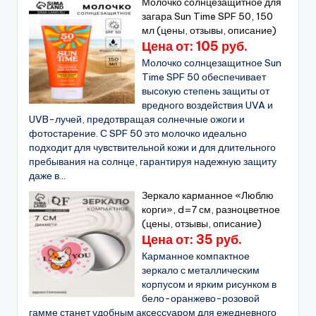
Молочко солнцезащитное для
загара Sun Time SPF 50, 150
мл (цены, отзывы, описание)
Цена от: 105 руб.
Молочко солнцезащитное Sun
Time SPF 50 обеспечивает
высокую степень защиты от
вредного воздействия UVA и
UVB-лучей, предотвращая солнечные ожоги и
фотостарение. С SPF 50 это молочко идеально
подходит для чувствительной кожи и для длительного
пребывания на солнце, гарантируя надежную защиту
даже в...
Зеркало карманное «Люблю
корги», d=7 см, разноцветное
(цены, отзывы, описание)
Цена от: 35 руб.
Карманное компактное
зеркало с металлическим
корпусом и ярким рисунком в
бело-оранжево-розовой
гамме станет удобным аксессуаром для ежедневного