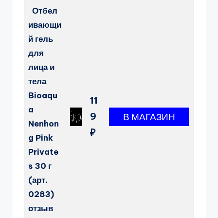
Отбел
ивающи
й гель
для
лица и
тела
Bioaqu
11
a
9
Nenhon
₽
g Pink
Private
s 30 г
(арт.
0283)
отзыв