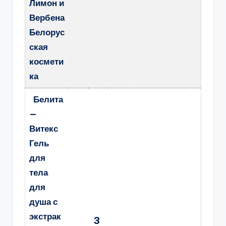
Лимон и
Вербена
Белорус
ская
космети
ка
Белита
—
Витекс
Гель
для
тела
для
душа с
экстрак
3