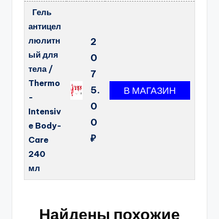
Гель
антицел
люлитн
2
ый для
0
тела /
7
Thermo
5.
-
0
Intensiv
0
e Body-
₽
Care
240
мл
Найдены похожие