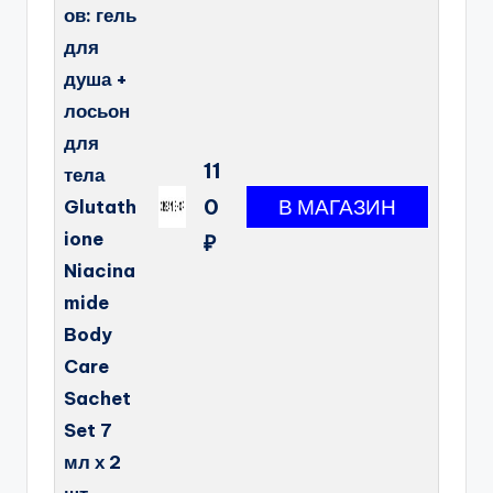
ов: гель
для
душа +
лосьон
для
11
тела
0
Glutath
ione
₽
Niacina
mide
Body
Care
Sachet
Set 7
мл х 2