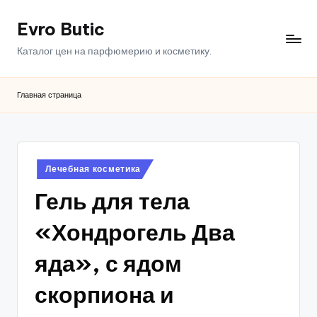
Evro Butic
Перейти
к
Каталог цен на парфюмерию и косметику.
содержимому
Главная страница
Опубликовано
Лечебная косметика
в
Гель для тела
«Хондрогель Два
яда», с ядом
скорпиона и