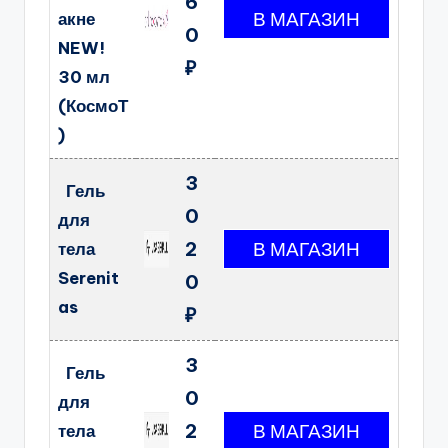
6
акне
0
NEW!
₽
30 мл
(КосмоТ
)
3
Гель
0
для
2
тела
Serenit
0
as
₽
3
Гель
0
для
2
тела