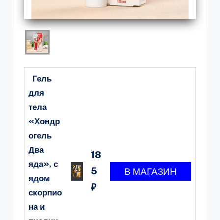
Гель
для
тела
«Хондр
огель
Два
18
яда», с
5
ядом
₽
скорпио
на и