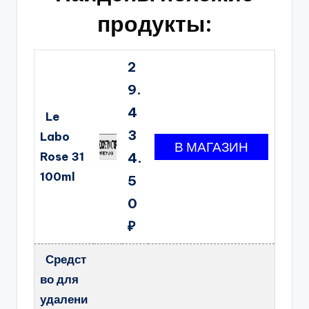
продукты:
2
9.
4
Le
3
Labo
Rose 31
4.
100ml
5
0
₽
Средст
во для
удалени