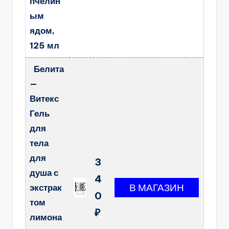
пчелин
ым
ядом,
125 мл
Белита
—
Витекс
Гель
для
тела
для
3
душа с
4
экстрак
0
том
₽
лимона