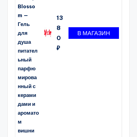
Blosso
m —
13
Гель
8
для
0
душа
₽
питател
ьный
парфю
мирова
нный с
керами
дами и
аромато
м
вишни