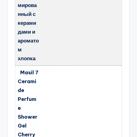
мирова
нный с
керами
дами и
аромато
м
хлопка
Masil 7
Cerami
de
Perfum
e
Shower
Gel
Cherry