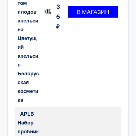
том
3
плодов
6
апельси
₽
на
Цветущ
ий
апельси
н
Белорус
ская
космети
ка
APLB
Набор
пробник