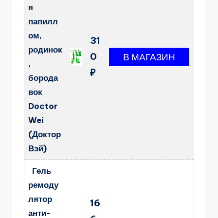
я
папилл
ом,
31
родинок
0
,
₽
борода
вок
Doctor
Wei
(Доктор
Вэй)
Гель
ремоду
лятор
16
анти-