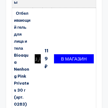
ы
Отбел
ивающи
й гель
для
лица и
тела
11
Bioaqu
9
a
₽
Nenhon
g Pink
Private
s 30 г
(арт.
0283)