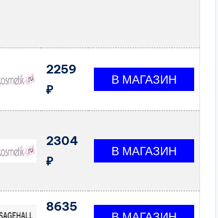
2259
₽
2304
₽
8635