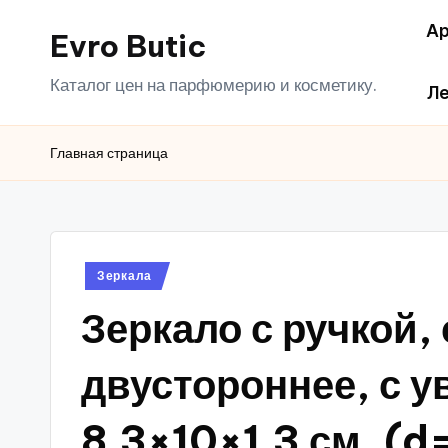
Ар
Evro Butic
Перейти
к
Каталог цен на парфюмерию и косметику.
Ле
содержимому
Главная страница
Опубликовано
Зеркала
в
Зеркало с ручкой,
двустороннее, с у
8.3×10×1.3 см, (d