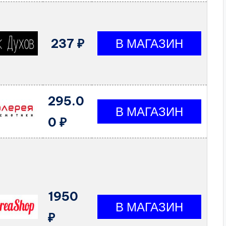
237 ₽
295.0
0 ₽
1950
₽