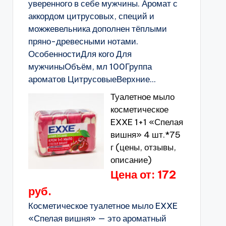
уверенного в себе мужчины. Аромат с
аккордом цитрусовых, специй и
можжевельника дополнен тёплыми
пряно-древесными нотами.
ОсобенностиДля кого Для
мужчиныОбъём, мл 100Группа
ароматов ЦитрусовыеВерхние...
Туалетное мыло
косметическое
EXXE 1+1 «Спелая
вишня» 4 шт.*75
г (цены, отзывы,
описание)
Цена от: 172
руб.
Косметическое туалетное мыло EXXE
«Спелая вишня» — это ароматный