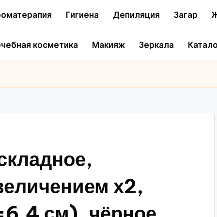
оматерапия
Гигиена
Депиляция
Загар
Ж
чебная косметика
Макияж
Зеркала
Катало
 складное,
величением х2,
=6.4 см), чёрное