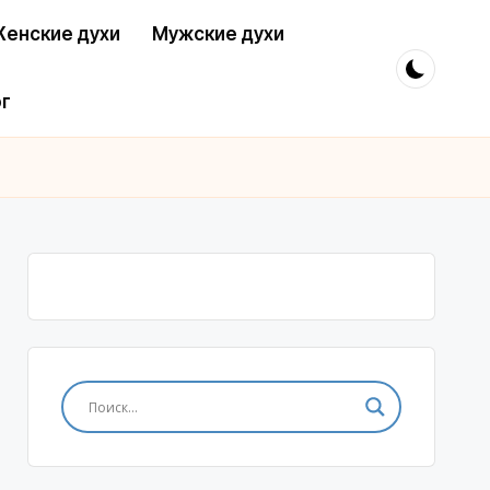
енские духи
Мужские духи
г