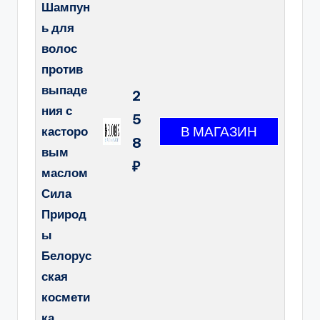
Шампун
ь для
волос
против
выпаде
2
ния с
5
касторо
8
вым
₽
маслом
Сила
Природ
ы
Белорус
ская
космети
ка