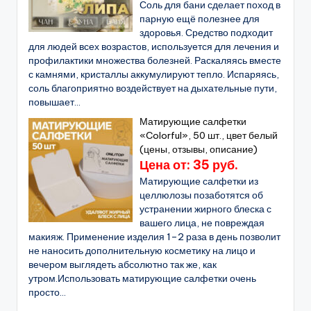
Соль для бани сделает поход в
парную ещё полезнее для
здоровья. Средство подходит
для людей всех возрастов, используется для лечения и
профилактики множества болезней. Раскаляясь вместе
с камнями, кристаллы аккумулируют тепло. Испаряясь,
соль благоприятно воздействует на дыхательные пути,
повышает...
Матирующие салфетки
«Colorful», 50 шт., цвет белый
(цены, отзывы, описание)
Цена от: 35 руб.
Матирующие салфетки из
целлюлозы позаботятся об
устранении жирного блеска с
вашего лица, не повреждая
макияж. Применение изделия 1–2 раза в день позволит
не наносить дополнительную косметику на лицо и
вечером выглядеть абсолютно так же, как
утром.Использовать матирующие салфетки очень
просто...