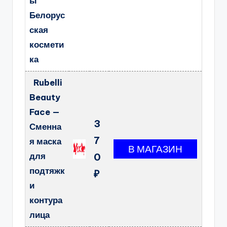
ы
Белорус
ская
космети
ка
Rubelli
Beauty
Face —
3
Сменна
7
я маска
для
0
подтяжк
₽
и
контура
лица