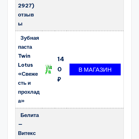
2927)
отзыв
ы
Зубная
паста
Twin
14
Lotus
0
«Свеже
₽
сть и
прохлад
а»
Белита
—
Витекс