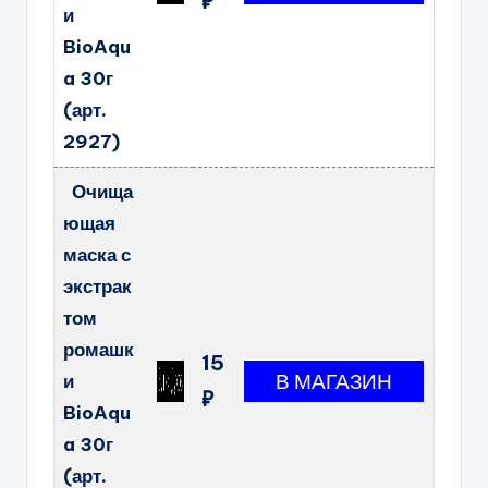
₽
и
BioAqu
a 30г
(арт.
2927)
Очища
ющая
маска с
экстрак
том
ромашк
15
и
₽
BioAqu
a 30г
(арт.