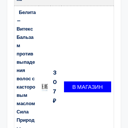
Белита
—
Витекс
Бальза
м
против
выпаде
ния
3
волос с
0
касторо
7
вым
₽
маслом
Сила
Природ