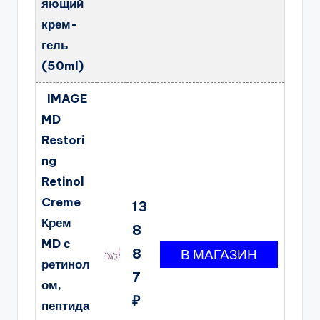
яющий
крем-
гель
(50ml)
IMAGE
MD
Restori
ng
Retinol
Creme
13
Крем
8
MD с
8
ретинол
7
ом,
₽
пептида