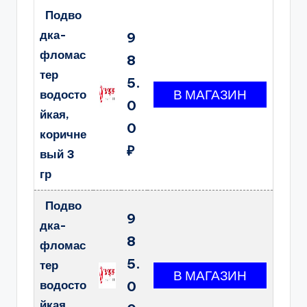
Подво
дка-
9
фломас
8
тер
5.
водосто
0
йкая,
0
коричне
₽
вый 3
гр
Подво
9
дка-
8
фломас
5.
тер
водосто
0
йкая,