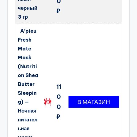
0
черный
₽
3 гр
A’pieu
Fresh
Mate
Mask
(Nutriti
on Shea
Butter
11
Sleepin
0
g) —
0
Ночная
₽
питател
ьная