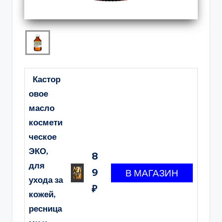
Кастор
овое
масло
космети
ческое
ЭКО,
8
для
9
ухода за
₽
кожей,
ресница