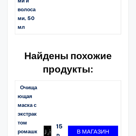
ми и
волоса
ми, 50
мл
Найдены похожие
продукты:
Очища
ющая
маска с
экстрак
том
15
ромашк