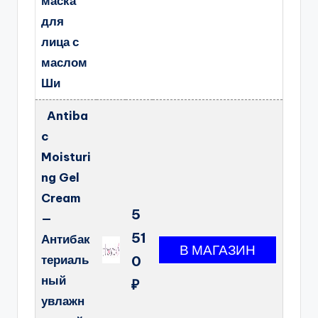
маска
для
лица с
маслом
Ши
Antiba
c
Moisturi
ng Gel
Cream
5
—
51
Антибак
териаль
0
ный
₽
увлажн